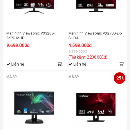
Màn hình Viewsonic VX3268-
Màn hình Viewsonic VX2780-2K-
2KPC-MHD
SHDJ
(31.5inch/QHD/VA/144Hz/1ms/250nits/HDMI+DP+Audio/FreeSync/Loa/C
(27inch/QHD/IPS/75Hz/4ms/250nit
9.699.000đ
4.599.000đ
6.799.000đ
(Tiết kiệm: 2.200.000đ)
Liên hệ
Liên hệ
MÃ SP:
MÃ SP:
-25%