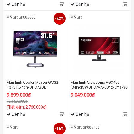
Liên hệ
Liên hệ
MÃ SP: SP006000
MÃ SP:
-22%
Màn hình Cooler Master GM32-
Màn hình Viewsonic VG3456
FQ (31.5inch/QHD/BOE
(34inch/WQHD/VA/60hz/5ms/300ni
ADS/165Hz/1ms/400nits/HDMI+DP+USBC+USBA+USBB/Loa)
9.899.000đ
9.049.000đ
12.659.000đ
(Tiết kiệm: 2.760.000đ)
Liên hệ
Liên hệ
MÃ SP:
MÃ SP: SP005408
-16%