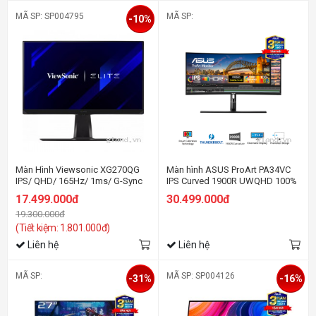
MÃ SP: SP004795
MÃ SP:
-10%
Màn Hình Viewsonic XG270QG
Màn hình ASUS ProArt PA34VC
IPS/ QHD/ 165Hz/ 1ms/ G-Sync
IPS Curved 1900R UWQHD 100%
sRGB ΔE < 2 HDR10
17.499.000đ
30.499.000đ
19.300.000đ
(Tiết kiệm: 1.801.000đ)
Liên hệ
Liên hệ
MÃ SP:
MÃ SP: SP004126
-31%
-16%