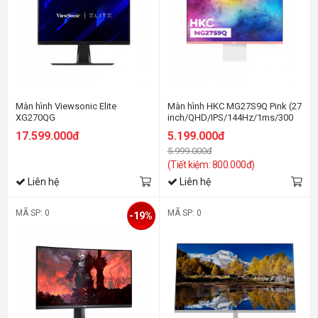
Màn hình Viewsonic Elite
Màn hình HKC MG27S9Q Pink (27
XG270QG
inch/QHD/IPS/144Hz/1ms/300
(27inch/QHD/NanoIPS/165Hz/1ms/350nits/HDMI+DP/G-
nits/HDMI+DP/Hồng)
17.599.000đ
5.199.000đ
Sync/Loa)
5.999.000đ
(Tiết kiệm: 800.000đ)
Liên hệ
Liên hệ
MÃ SP: 0
MÃ SP: 0
-19%