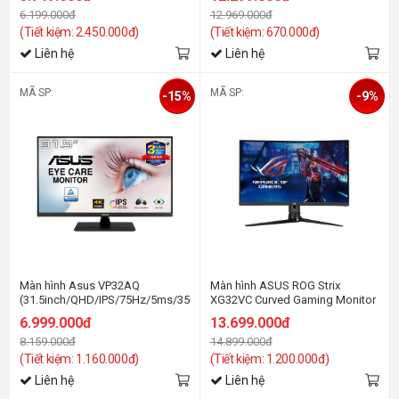
Sync/Cong)
6.199.000đ
12.969.000đ
(Tiết kiệm: 2.450.000đ)
(Tiết kiệm: 670.000đ)
Liên hệ
Liên hệ
MÃ SP:
MÃ SP:
-15%
-9%
Màn hình Asus VP32AQ
Màn hình ASUS ROG Strix
(31.5inch/QHD/IPS/75Hz/5ms/350nits/HDMI+DP+Audio/Loa/Freesync)
XG32VC Curved Gaming Monitor
6.999.000đ
13.699.000đ
8.159.000đ
14.899.000đ
(Tiết kiệm: 1.160.000đ)
(Tiết kiệm: 1.200.000đ)
Liên hệ
Liên hệ