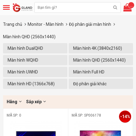
...
Trang chủ
Monitor - Màn hình
Độ phân giải màn hình
Màn hình QHD (2560x1440)
Màn hình DualQHD
Màn hình 4K (3840x2160)
(5120x1440)
Màn hình WQHD
Màn hình QHD (2560x1440)
(3440x1440)
Màn hình UWHD
Màn hình Full HD
(2560X1080)
(1920x1080)
Màn hình HD (1366x768)
Độ phân giải khác
Hãng
Sắp xếp
MÃ SP: 0
MÃ SP: SP006178
-14%