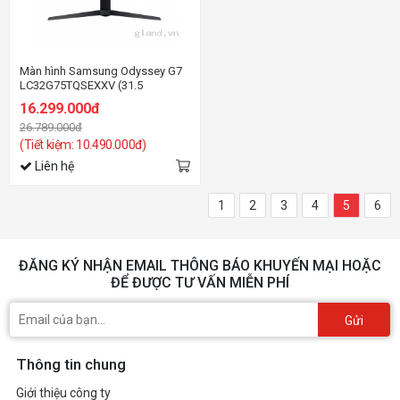
Màn hình Samsung Odyssey G7
LC32G75TQSEXXV (31.5
inch/2K/VA/240Hz/1ms/350nits/HDMI+DP+Audio/G-
16.299.000đ
Sync/Cong)
26.789.000đ
(Tiết kiệm: 10.490.000đ)
Liên hệ
1
2
3
4
5
6
ĐĂNG KÝ NHẬN EMAIL THÔNG BÁO KHUYẾN MẠI HOẶC
ĐỂ ĐƯỢC TƯ VẤN MIỄN PHÍ
Gửi
Thông tin chung
Giới thiệu công ty