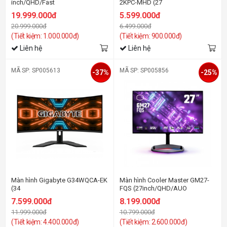
inch/QHD/Fast
2KPC-MHD (27
IPS/270Hz/1ms/400
inch/2K/VA/165Hz/1ms/250nits/HD
19.999.000đ
5.599.000đ
nits/HDMI+DP+USB+Audio)
20.999.000đ
6.499.000đ
(Tiết kiệm: 1.000.000đ)
(Tiết kiệm: 900.000đ)
Liên hệ
Liên hệ
MÃ SP: SP005613
MÃ SP: SP005856
-37%
-25%
Màn hình Gigabyte G34WQCA-EK
Màn hình Cooler Master GM27-
(34
FQS (27inch/QHD/AUO
inch/WQHD/VA/144Hz/1ms/350nits/HDMI+DP/Loa/Cong)
AHVA/165Hz/1ms/300nits/HDMI+D
7.599.000đ
8.199.000đ
11.999.000đ
10.799.000đ
(Tiết kiệm: 4.400.000đ)
(Tiết kiệm: 2.600.000đ)