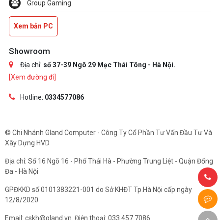
Group Gaming
Xem bản PC
Showroom
Địa chỉ:
số 37-39 Ngõ 29 Mạc Thái Tông - Hà Nội.
[Xem đường đi]
Hotline:
0334577086
© Chi Nhánh Gland Computer - Công Ty Cổ Phần Tư Vấn Đầu Tư Và
Xây Dựng HVD
Địa chỉ: Số 16 Ngõ 16 - Phố Thái Hà - Phường Trung Liệt - Quận Đống
Đa - Hà Nội
GPĐKKD số 0101383221-001 do Sở KHĐT Tp.Hà Nội cấp ngày
12/8/2020
Email: cskh@gland.vn. Điện thoại: 033.457.7086