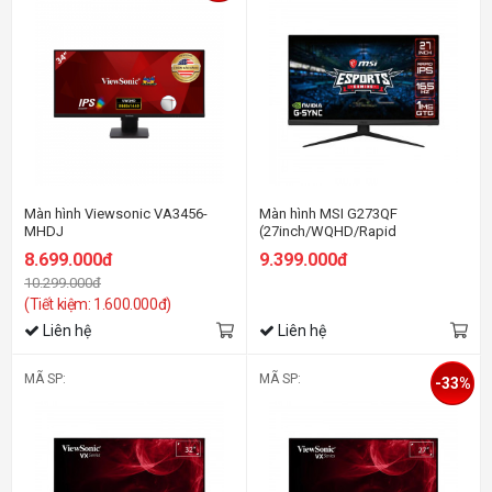
Màn hình Viewsonic VA3456-
Màn hình MSI G273QF
MHDJ
(27inch/WQHD/Rapid
(34inch/WQHD/IPS/75hz/4ms/400nits/HDMI+DP/Loa)
IPS/165Hz/1ms/300nits/HDMI+DP/G
8.699.000đ
9.399.000đ
10.299.000đ
(Tiết kiệm: 1.600.000đ)
Liên hệ
Liên hệ
MÃ SP:
MÃ SP:
-33%