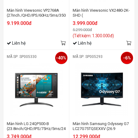
Màn hình Viewsonic VP2768A
Màn hình Viewsonic VX2480-2K-
(27inch./QHD/IPS/60Hz/5ms/350nits/HDMI+DP+USBC+USB+Audio+LAN)
SHD (
23.8inch/QHD/IPS/75Hz/4ms/250ni
9.199.000đ
3.999.000đ
5.299.000đ
(Tiết kiệm: 1.300.000đ)
Liên hệ
Liên hệ
MÃ SP: SP005330
MÃ SP: SP005293
-40%
-6%
Màn hình LG 24QP500-B
Màn hình Samsung Odyssey G7
(23.8inch/QHD/IPS/75Hz/5ms/240nits/HDMI+DP+Audio/Freesync)
LC27G75TQSEXXV (26.9
inch/2K/VA/240Hz/1ms/350nits/HD
3.749.000đ
12.299.000đ