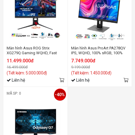
Màn hình Asus ROG Strix
Màn hình Asus ProArt PA278QV
XG279Q Gaming WQHD, Fast
IPS, WQHD, 100% sRGB, 100%
IPS,170Hz, 1ms, ELMB SYNC, G-
Rec. 709, ΔE < 2
11.499.000đ
7.749.000đ
SYNC, DisplayHDR™ 400
16.499.000đ
9.199.000đ
(Tiết kiệm: 5.000.000đ)
(Tiết kiệm: 1.450.000đ)
Liên hệ
Liên hệ
MÃ SP: 0
-40%