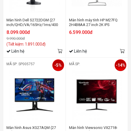
Màn hình Dell S2722DGM (27
Màn hình máy tính HP M27FQ
inch/QHD/VA/165Hz/1ms/400
2H4B8AA 27 inch 2K IPS
nits/HDMI+DP+Audio/Freesync/Cong)
8.099.000đ
6.599.000đ
9.990.000đ
(Tiết kiệm: 1.891.000đ)
Liên hệ
Liên hệ
MÃ SP: SP005757
MÃ SP:
-5%
-14%
Màn hình Asus XG27AQM (27
Màn hình Viewsonic VX2718-