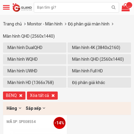
...
Trang chủ
Monitor - Màn hình
Độ phân giải màn hình
Màn hình QHD (2560x1440)
Màn hình DualQHD
Màn hình 4K (3840x2160)
(5120x1440)
Màn hình WQHD
Màn hình QHD (2560x1440)
(3440x1440)
Màn hình UWHD
Màn hình Full HD
(2560X1080)
(1920x1080)
Màn hình HD (1366x768)
Độ phân giải khác
BENQ
Xóa tất cả
Hãng
Sắp xếp
MÃ SP: SP008554
-14%