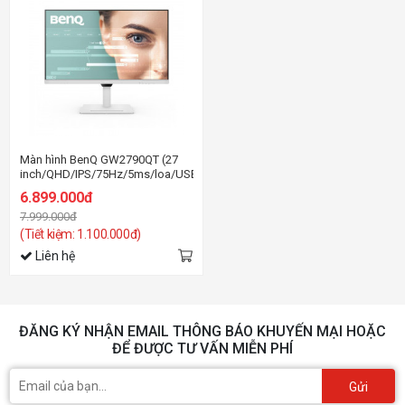
Màn hình BenQ GW2790QT (27
inch/QHD/IPS/75Hz/5ms/loa/USB-
C)
6.899.000đ
7.999.000đ
(Tiết kiệm: 1.100.000đ)
Liên hệ
ĐĂNG KÝ NHẬN EMAIL THÔNG BÁO KHUYẾN MẠI HOẶC
ĐỂ ĐƯỢC TƯ VẤN MIỄN PHÍ
Gửi