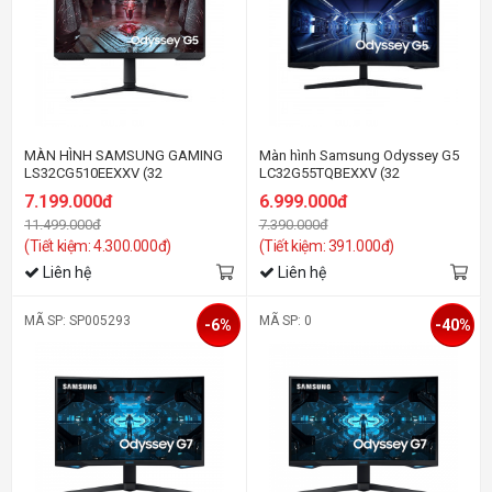
MÀN HÌNH SAMSUNG GAMING
Màn hình Samsung Odyssey G5
LS32CG510EEXXV (32
LC32G55TQBEXXV (32
INCH/QHD/VA/165HZ/1MS)
inch/WQHD/VA/144Hz/1ms/Cong)
7.199.000đ
6.999.000đ
11.499.000đ
7.390.000đ
(Tiết kiệm: 4.300.000đ)
(Tiết kiệm: 391.000đ)
Liên hệ
Liên hệ
MÃ SP: SP005293
MÃ SP: 0
-6%
-40%