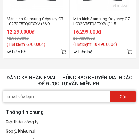
Màn hình Samsung Odyssey G7
Màn hình Samsung Odyssey G7
LC27G75TQSEXXV (26.9
LC32G75TQSEXXV (31.5
inch/2K/VA/240Hz/1ms/350nits/HDMI+DP+Audio/G-
inch/2K/VA/240Hz/1ms/350nits/HD
12.299.000đ
16.299.000đ
Sync/Cong)
Sync/Cong)
12.969.000đ
26.789.000đ
(Tiết kiệm: 670.000đ)
(Tiết kiệm: 10.490.000đ)
Liên hệ
Liên hệ
ĐĂNG KÝ NHẬN EMAIL THÔNG BÁO KHUYẾN MẠI HOẶC
ĐỂ ĐƯỢC TƯ VẤN MIỄN PHÍ
Gửi
Thông tin chung
Giới thiệu công ty
Góp ý, Khiếu nại