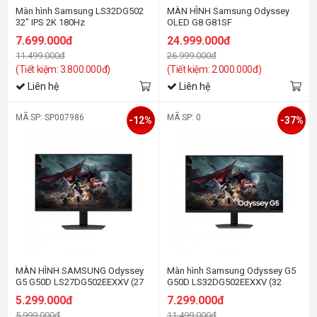
Màn hình Samsung LS32DG502
MÀN HÌNH Samsung Odyssey
32" IPS 2K 180Hz
OLED G8 G81SF
LS27FG812SEXXV (27
7.699.000đ
24.999.000đ
inch/UHD/OLED/240Hz/0.03ms)
11.499.000đ
26.999.000đ
(Tiết kiệm: 3.800.000đ)
(Tiết kiệm: 2.000.000đ)
Liên hệ
Liên hệ
MÃ SP: SP007986
MÃ SP: 0
-12%
-37%
MÀN HÌNH SAMSUNG Odyssey
Màn hình Samsung Odyssey G5
G5 G50D LS27DG502EEXXV (27
G50D LS32DG502EEXXV (32
inch/QHD/IPS/180Hz/1ms)
inch/QHD/IPS/180Hz/1ms)
5.299.000đ
7.299.000đ
5.999.000đ
11.499.000đ