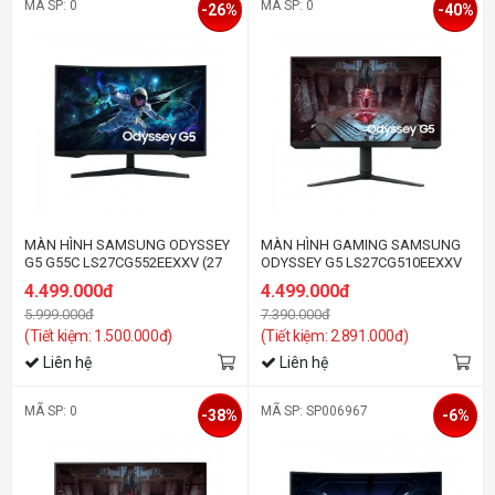
MÃ SP: 0
MÃ SP: 0
-26%
-40%
MÀN HÌNH SAMSUNG ODYSSEY
MÀN HÌNH GAMING SAMSUNG
G5 G55C LS27CG552EEXXV (27
ODYSSEY G5 LS27CG510EEXXV
INCH/QHD/VA/165HZ/1MS/CONG)
(27 INCH/QHD/VA/165HZ/1MS)
4.499.000đ
4.499.000đ
5.999.000đ
7.390.000đ
(Tiết kiệm: 1.500.000đ)
(Tiết kiệm: 2.891.000đ)
Liên hệ
Liên hệ
MÃ SP: 0
MÃ SP: SP006967
-38%
-6%