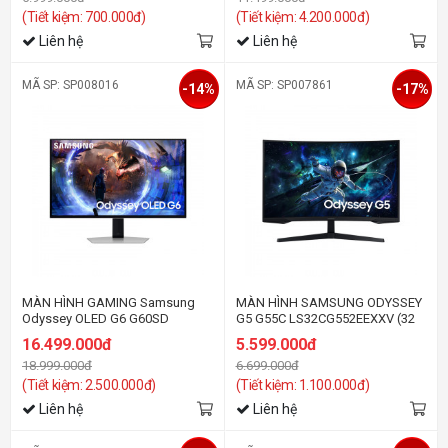
(Tiết kiệm: 700.000đ)
(Tiết kiệm: 4.200.000đ)
Liên hệ
Liên hệ
MÃ SP: SP008016
MÃ SP: SP007861
-14%
-17%
MÀN HÌNH GAMING Samsung
MÀN HÌNH SAMSUNG ODYSSEY
Odyssey OLED G6 G60SD
G5 G55C LS32CG552EEXXV (32
LS27DG602SEXXV (27
INCH/QHD/VA/165HZ/1MS/CONG)
16.499.000đ
5.599.000đ
inch/QHD/OLED/360Hz/0.03ms)
18.999.000đ
6.699.000đ
(Tiết kiệm: 2.500.000đ)
(Tiết kiệm: 1.100.000đ)
Liên hệ
Liên hệ