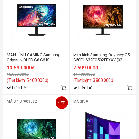
MÀN HÌNH GAMING Samsung
Màn hình Samsung Odyssey G5
Odyssey OLED G6 G61SH
G50F LS32FG502EEXXV (32
LS27HG612SEXXV (27
inch/QHD/IPS/180Hz/1ms)
13.599.000đ
7.699.000đ
inch/QHD/OLED/240Hz/0.03ms)
18.999.000đ
11.499.000đ
(Tiết kiệm: 5.400.000đ)
(Tiết kiệm: 3.800.000đ)
Liên hệ
Liên hệ
MÃ SP: SP008582
MÃ SP: 0
-7%