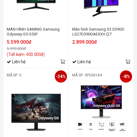
MÀN HÌNH GAMING Samsung
Màn hình Samsung S3 S39GD
Odyssey G5 G53F
LS27D390GAEXXV (27
LS27FG530EEXXV (27
inch/FHD/VA/100Hz/4ms/cong)
5.599.000đ
2.899.000đ
inch/QHD/IPS/200Hz/1ms)
5.999.000đ
(Tiết kiệm: 400.000đ)
Liên hệ
Liên hệ
MÃ SP: 0
MÃ SP: SP008184
-34%
-8%