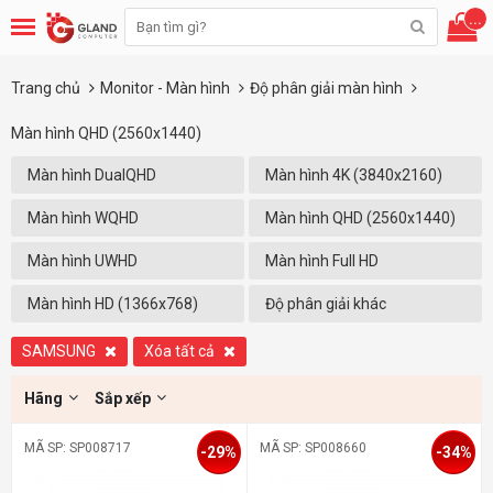
...
Trang chủ
Monitor - Màn hình
Độ phân giải màn hình
Màn hình QHD (2560x1440)
Màn hình DualQHD
Màn hình 4K (3840x2160)
(5120x1440)
Màn hình WQHD
Màn hình QHD (2560x1440)
(3440x1440)
Màn hình UWHD
Màn hình Full HD
(2560X1080)
(1920x1080)
Màn hình HD (1366x768)
Độ phân giải khác
SAMSUNG
Xóa tất cả
Hãng
Sắp xếp
MÃ SP: SP008717
MÃ SP: SP008660
-29%
-34%