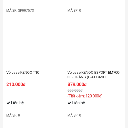
MÃ SP: SP007573
MÃ SP: 0
-13%
Vỏ case KENOO T10
Vỏ case KENOO ESPORT EM700-
3F - TRẮNG (E-ATX/MID
TOWER/3 QUẠT)
210.000đ
879.000đ
999.000đ
(Tiết kiệm: 120.000đ)
Liên hệ
Liên hệ
MÃ SP: 0
MÃ SP: 0
-33%
-39%