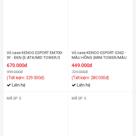
Vỏ case KENOO ESPORT EM700-
Vỏ case KENOO ESPORT G362 -
3F - ĐEN (E-ATX/MID TOWER/3
MÀU HỒNG (MINI TOWER/MÀU
QUẠT)
HỒNG)
670.000đ
449.000đ
999.000đ
729.000đ
(Tiết kiệm: 329.000đ)
(Tiết kiệm: 280.000đ)
Liên hệ
Liên hệ
MÃ SP: 0
MÃ SP: 0
-16%
-16%