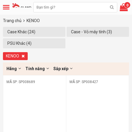
0
Trang chủ
KENOO
Case Khác (24)
Case - Vỏ máy tính (3)
PSU Khác (4)
KENOO
Hãng
Tính năng
Sắp xếp
MÃ SP: SP008689
MÃ SP: SP008427
-10%
-13%