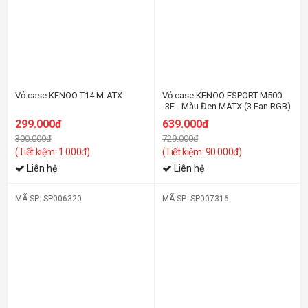
Vỏ case KENOO T14 M-ATX
Vỏ case KENOO ESPORT M500
-3F - Màu Đen MATX (3 Fan RGB)
299.000đ
639.000đ
300.000đ
729.000đ
(Tiết kiệm: 1.000đ)
(Tiết kiệm: 90.000đ)
Liên hệ
Liên hệ
MÃ SP: SP006320
MÃ SP: SP007316
-15%