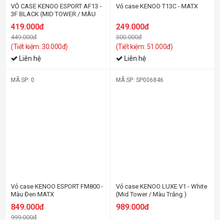
VỎ CASE KENOO ESPORT AF13 -
Vỏ case KENOO T13C - MATX
3F BLACK (MID TOWER / MÀU
ĐEN )
419.000đ
249.000đ
449.000đ
300.000đ
(Tiết kiệm: 30.000đ)
(Tiết kiệm: 51.000đ)
Liên hệ
Liên hệ
MÃ SP: 0
MÃ SP: SP006846
-16%
Vỏ case KENOO ESPORT FM800 -
Vỏ case KENOO LUXE V1 - White
Màu Đen MATX
(Mid Tower / Màu Trắng )
849.000đ
989.000đ
999.000đ