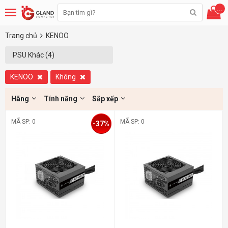
...
Trang chủ
KENOO
PSU Khác (4)
KENOO
Không
Hãng
Tính năng
Sắp xếp
MÃ SP: 0
MÃ SP: 0
-37%