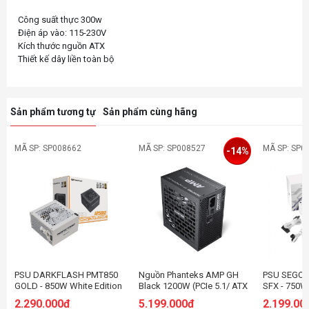
Công suất thực 300w
Điện áp vào: 115-230V
Kích thước nguồn ATX
Sản phẩm tương tự
Sản phẩm cùng hãng
MÃ SP: SP008662
MÃ SP: SP008527
MÃ SP: SP0
-14%
PSU DARKFLASH PMT850
Nguồn Phanteks AMP GH
PSU SEGOT
GOLD - 850W White Edition
Black 1200W (PCIe 5.1/ ATX
SFX - 750W
(80 Plus Gold/ATX3.1/PCI-e
3.1/ Full Modular/ 80 Plus
GOLD - ATX
2.290.000đ
5.199.000đ
2.199.00
5.1/Full Modular)
Platinum)
WHITE