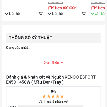
5.999.000đ
2.999.000đ
(Tiết kiệm: 800.000đ)
(Tiết kiệm:
Liên hệ
Liên hệ
Còn hàn
THÔNG SỐ KỸ THUẬT
Đang cập nhật...
Xem thêm
Đánh giá & Nhận xét về Nguồn KENOO ESPORT
E450 - 450W ( Mầu Đen/Tray )
0
/5
đánh giá & nhận xét
5 sao