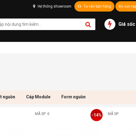
Hệ thống showroom
Tư vấn bán hàng
Bộ sưu tậ
Giá sốc
t nguồn
Cáp Module
Form nguồn
MÃ SP: 0
MÃ SP:
-14%