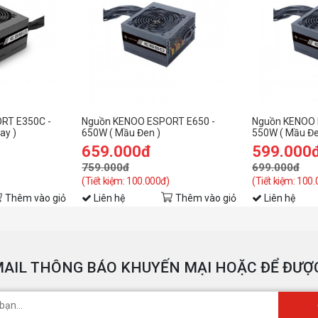
RT E350C -
Nguồn KENOO ESPORT E650 -
Nguồn KENOO 
ay )
650W ( Mầu Đen )
550W ( Mầu Đe
659.000đ
599.000
759.000đ
699.000đ
(Tiết kiệm: 100.000đ)
(Tiết kiệm: 100
Thêm vào giỏ
Liên hệ
Thêm vào giỏ
Liên hệ
AIL THÔNG BÁO KHUYẾN MẠI HOẶC ĐỂ ĐƯỢC