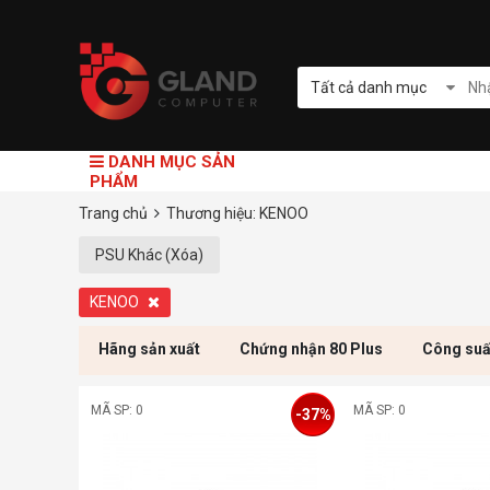
Tất cả danh mục
DANH MỤC SẢN
PHẨM
Trang chủ
Thương hiệu: KENOO
PSU Khác (Xóa)
KENOO
Hãng sản xuất
Chứng nhận 80 Plus
Công suấ
MÃ SP: 0
MÃ SP: 0
-37%