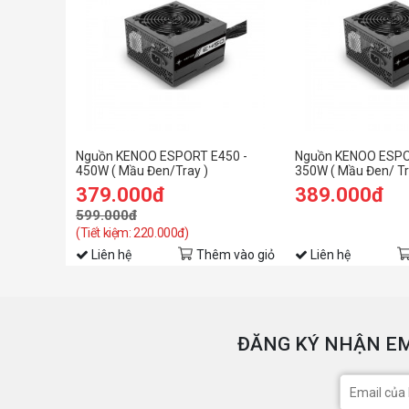
Nguồn KENOO ESPORT E450 -
Nguồn KENOO ESPO
450W ( Mầu Đen/Tray )
350W ( Mầu Đen/ Tr
379.000đ
389.000đ
599.000đ
(Tiết kiệm: 220.000đ)
Liên hệ
Thêm vào giỏ
Liên hệ
ĐĂNG KÝ NHẬN EM