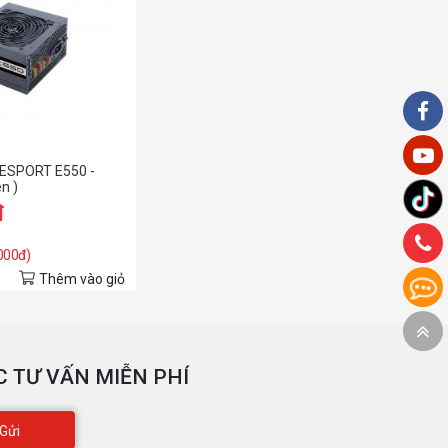
ESPORT E550 -
n )
đ
.000đ)
Thêm vào giỏ
 TƯ VẤN MIỄN PHÍ
Gửi