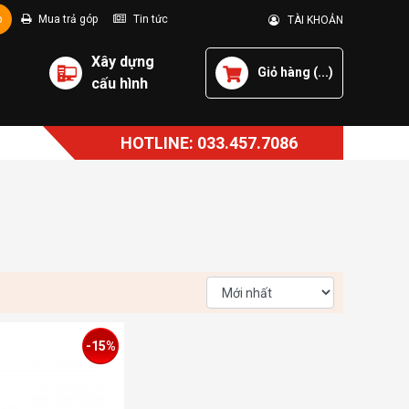
p
Mua trả góp
Tin tức
TÀI KHOẢN
Xây dựng
Giỏ hàng (
...
)
cấu hình
HOTLINE: 033.457.7086
-15%