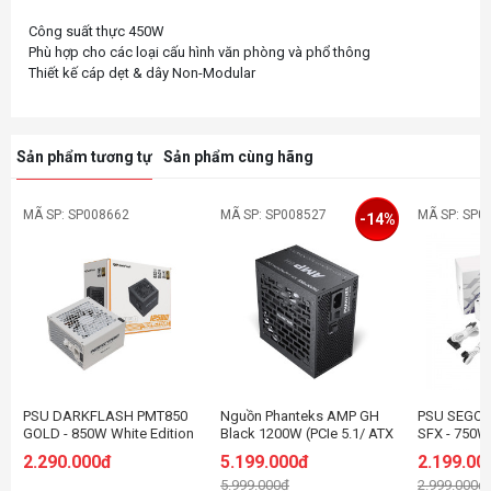
Công suất thực 450W
Phù hợp cho các loại cấu hình văn phòng và phổ thông
Sản phẩm tương tự
Sản phẩm cùng hãng
MÃ SP: SP008662
MÃ SP: SP008527
MÃ SP: SP0
-14%
PSU DARKFLASH PMT850
Nguồn Phanteks AMP GH
PSU SEGOT
GOLD - 850W White Edition
Black 1200W (PCIe 5.1/ ATX
SFX - 750W
(80 Plus Gold/ATX3.1/PCI-e
3.1/ Full Modular/ 80 Plus
GOLD - ATX
2.290.000đ
5.199.000đ
2.199.00
5.1/Full Modular)
Platinum)
WHITE
5.999.000đ
2.999.000đ