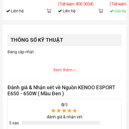
(Tiết kiệm: 800.000đ)
(Tiết kiệm:
Liên hệ
Liên hệ
Còn hàn
THÔNG SỐ KỸ THUẬT
Đang cập nhật...
Xem thêm
Đánh giá & Nhận xét về Nguồn KENOO ESPORT
E650 - 650W ( Mầu Đen )
0
/5
đánh giá & nhận xét
5 sao