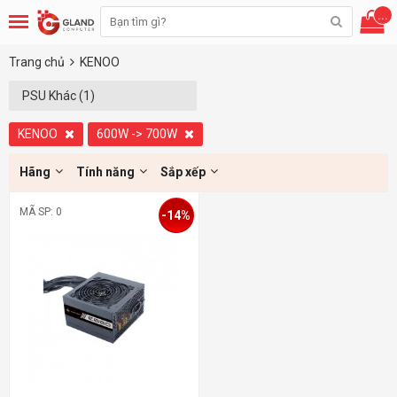
...
Trang chủ
KENOO
PSU Khác (1)
KENOO
600W -> 700W
Hãng
Tính năng
Sắp xếp
MÃ SP: 0
-14%