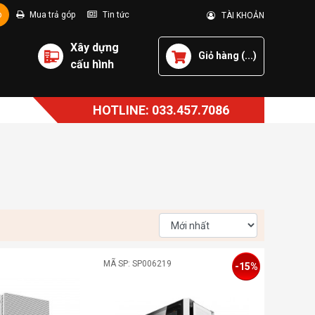
p
Mua trả góp
Tin tức
TÀI KHOẢN
Xây dựng
Giỏ hàng (
...
)
cấu hình
HOTLINE: 033.457.7086
MÃ SP: SP006219
-15%