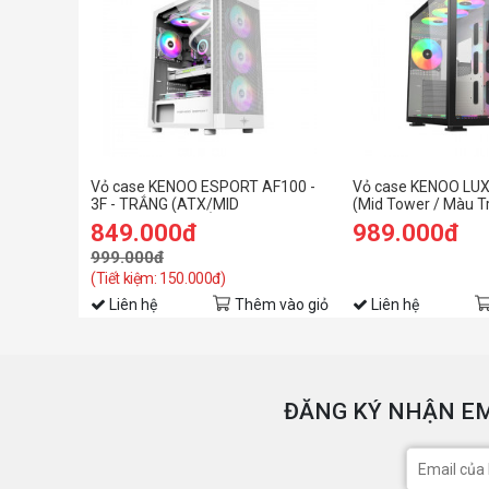
Vỏ case KENOO ESPORT AF100 -
Vỏ case KENOO LUXE
3F - TRẮNG (ATX/MID
(Mid Tower / Màu T
TOWER/FULL THÉP/3 QUẠT)
849.000đ
989.000đ
999.000đ
(Tiết kiệm: 150.000đ)
Liên hệ
Thêm vào giỏ
Liên hệ
ĐĂNG KÝ NHẬN EM