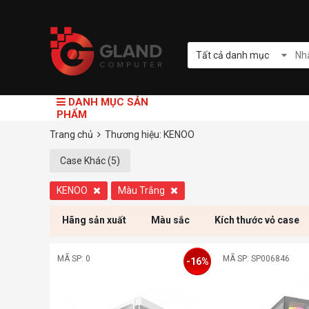
Tất cả danh mục
DANH MỤC SẢN
PHẨM
Trang chủ
Thương hiệu: KENOO
Case Khác (5)
KENOO
Màu Trắng
Hãng sản xuất
Màu sắc
Kích thước vỏ case
MÃ SP: 0
MÃ SP: SP006846
-16%