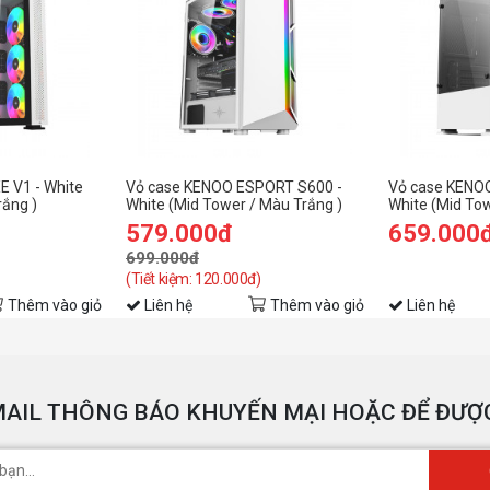
 V1 - White
Vỏ case KENOO ESPORT S600 -
Vỏ case KENO
rắng )
White (Mid Tower / Màu Trắng )
White (Mid To
579.000đ
659.000
699.000đ
(Tiết kiệm: 120.000đ)
Thêm vào giỏ
Liên hệ
Thêm vào giỏ
Liên hệ
AIL THÔNG BÁO KHUYẾN MẠI HOẶC ĐỂ ĐƯỢC