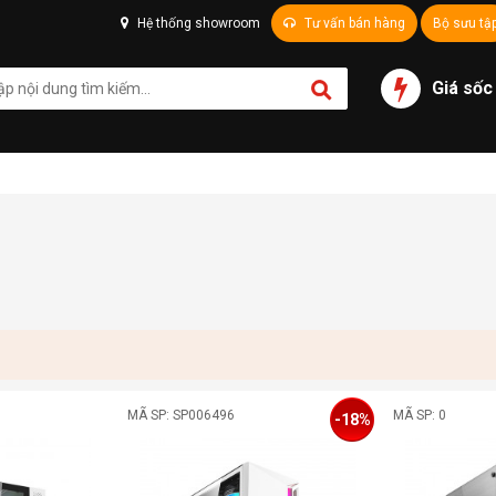
Hệ thống showroom
Tư vấn bán hàng
Bộ sưu tậ
Giá sốc
MÃ SP: SP006496
MÃ SP: 0
-18%