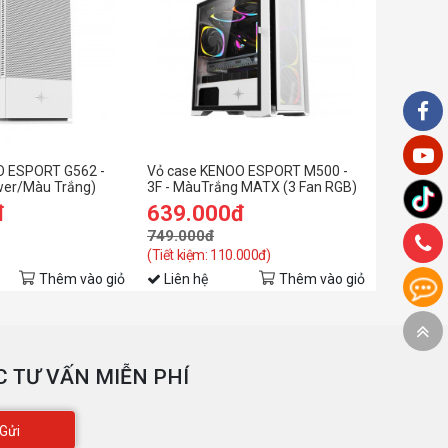
O ESPORT G562 -
Vỏ case KENOO ESPORT M500 -
wer/Màu Trắng)
3F - MàuTrắng MATX (3 Fan RGB)
đ
639.000đ
749.000đ
(Tiết kiệm: 110.000đ)
Thêm vào giỏ
Liên hệ
Thêm vào giỏ
 TƯ VẤN MIỄN PHÍ
Gửi