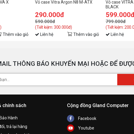
OVA X
Vỏ case Vitra Argon N8 M-ATX
Vỏ case VITR
BLACK
290.000đ
599.000
590.000đ
799.000đ
)
(Tiết kiệm: 300.000đ)
(Tiết kiệm: 200.
Thêm vào giỏ
Liên hệ
Thêm vào giỏ
Liên hệ
AIL THÔNG BÁO KHUYẾN MẠI HOẶC ĐỂ ĐƯỢC
& chính sách
Cộng đồng Gland Computer
 Bảo Hành
Facebook
ổi, trả lại hàng
Youtube