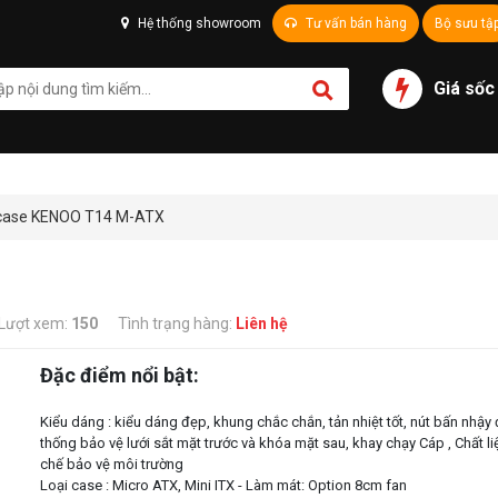
Hệ thống showroom
Tư vấn bán hàng
Bộ sưu tậ
Giá sốc
case KENOO T14 M-ATX
Lượt xem:
150
Tình trạng hàng:
Liên hệ
Đặc điểm nổi bật:
Kiểu dáng : kiểu dáng đẹp, khung chắc chắn, tản nhiệt tốt, nút bấn nhậy
thống bảo vệ lưới sắt mặt trước và khóa mặt sau, khay chạy Cáp , Chất l
chế bảo vệ môi trường
Loại case : Micro ATX, Mini ITX - Làm mát: Option 8cm fan