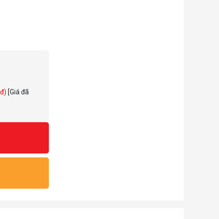
hống trộm - Màu:
 đ)
[Giá đã