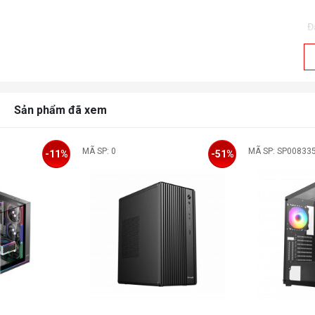
Đ
K
c
Sản phẩm đã xem
K
b
MÃ SP: 0
MÃ SP: SP00833
-11%
-51%