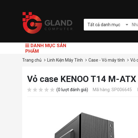
Tất cả danh mục
DANH MỤC SẢN
PHẨM
Trang chủ
Linh Kiện Máy Tính
Case - Vỏ máy tính
Vỏ 
Vỏ case KENOO T14 M-ATX
(0 lượt đánh giá)
Mã hàng: SP006645