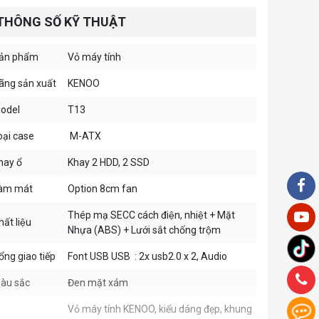
THÔNG SỐ KỸ THUẬT
ản phẩm
Vỏ máy tính
ãng sản xuất
KENOO
odel
T13
oại case
M-ATX
hay ổ
Khay 2 HDD, 2 SSD
àm mát
Option 8cm fan
Thép mạ SECC cách điện, nhiệt + Mặt
ất liệu
Nhựa (ABS) + Lưới sắt chống trộm
ổng giao tiếp
Font USB USB : 2x usb2.0 x 2, Audio
àu sắc
Đen mặt xám
Vỏ máy tính KENOO, kiểu dáng đẹp, khung