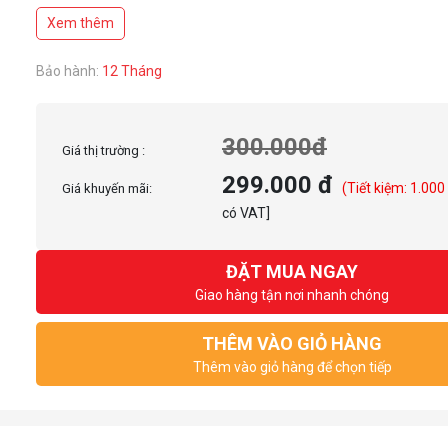
Chất liệu: Thép mạ SECC cách điện, nhiệt + Mặt Nhựa (ABS) + Lưới sắt c
Xem thêm
Bảo hành:
12 Tháng
300.000đ
Giá thị trường :
299.000 đ
(Tiết kiệm: 1.000
Giá khuyến mãi:
có VAT]
ĐẶT MUA NGAY
Giao hàng tận nơi nhanh chóng
THÊM VÀO GIỎ HÀNG
Thêm vào giỏ hàng để chọn tiếp