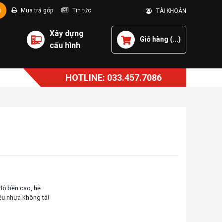
p
Mua trả góp
Tin tức
TÀI KHOẢN
Xây dựng
Giỏ hàng (
...
)
cấu hình
HOTLINE: 033.457.7086
 độ bền cao, hệ
iệu nhựa không tái