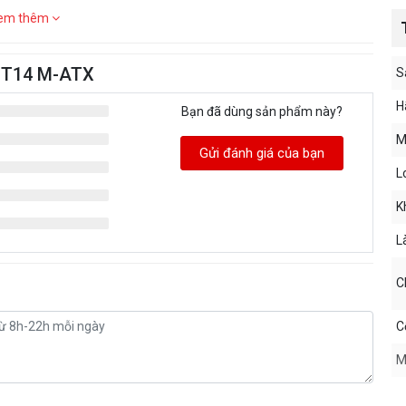
em thêm
O T14 M-ATX
S
H
Bạn đã dùng sản phẩm này?
M
Gửi đánh giá của bạn
L
K
L
Ch
C
M