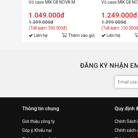
Vỏ case MIK G8 NOVA M
Vỏ case MIK G8 N
1.049.000đ
1.249.000đ
1.399.000đ
1.399.000đ
(Tiết kiệm: 350.000đ)
(Tiết kiệm: 150.000đ
Liên hệ
Thêm vào giỏ
Liên hệ
ĐĂNG KÝ NHẬN EM
Thông tin chung
Quy định 
Giới thiệu công ty
Chính Sách
Góp ý, Khiếu nại
Chính sách đ