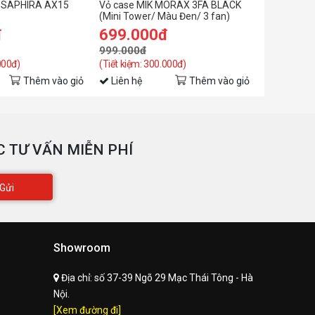
A SAPHIRA AX15
Vỏ case MIK MORAX 3FA BLACK
Vỏ case E
(Mini Tower/ Màu Đen/ 3 fan)
(mATX/Mà
đ
699.000đ
369.0
999.000đ
699.000đ
000đ)
(Tiết kiệm: 300.000đ)
(Tiết kiệm: 
Thêm vào giỏ
Liên hệ
Thêm vào giỏ
Liên hệ
 TƯ VẤN MIỄN PHÍ
Gửi
Showroom
Địa chỉ:
số 37-39 Ngõ 29 Mạc Thái Tông - Hà
Nội.
[Xem đường đi]