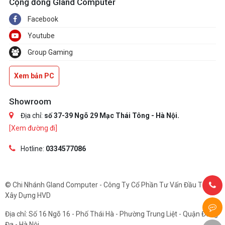
Cộng đồng Gland Computer
Facebook
Youtube
Group Gaming
Xem bản PC
Showroom
Địa chỉ:
số 37-39 Ngõ 29 Mạc Thái Tông - Hà Nội.
[Xem đường đi]
Hotline:
0334577086
© Chi Nhánh Gland Computer - Công Ty Cổ Phần Tư Vấn Đầu Tư Và
Xây Dựng HVD
Địa chỉ: Số 16 Ngõ 16 - Phố Thái Hà - Phường Trung Liệt - Quận Đống
Đa - Hà Nội