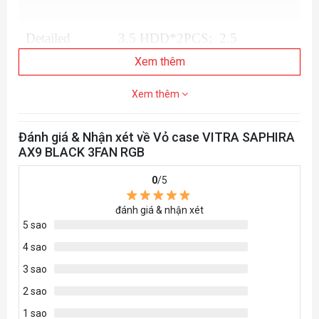
Detailed
3.5 HDD*2PCS; 2.5
Configuration
SSD*2PCS
Xem thêm
Xem thêm
Radiator
160mm
Height Limit
Đánh giá & Nhận xét về Vỏ case VITRA SAPHIRA
AX9 BLACK 3FAN RGB
Display Card
350mm, 7 slots
0
/5
Length Limit
đánh giá & nhận xét
Front Fan RGB Fix 12cm *
5 sao
3pcs (Included)
4 sao
3 sao
Supporting
Top 12/14cm*2pcs (Option)
Fans
2 sao
Rear 12cm*1pcs (Included)
1 sao