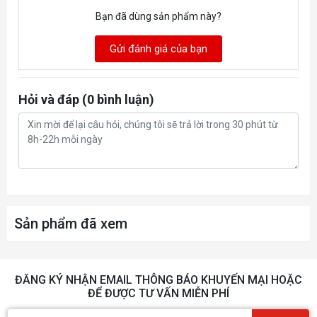
Bạn đã dùng sản phẩm này?
Bottom 12cm * 2pcs (option)
Gửi đánh giá của bạn
Supporting
Front 240/280mm , Top
Water Cooling
240mm, Rear:120mm
Hỏi và đáp (0 bình luận)
Carton size
495*248*450MM(L*W*H)
Weight
N.W: 4.85Kg / G.W : 5.65Kg
Warranty
12 months
Sản phẩm đã xem
ĐĂNG KÝ NHẬN EMAIL THÔNG BÁO KHUYẾN MẠI HOẶC
ĐỂ ĐƯỢC TƯ VẤN MIỄN PHÍ