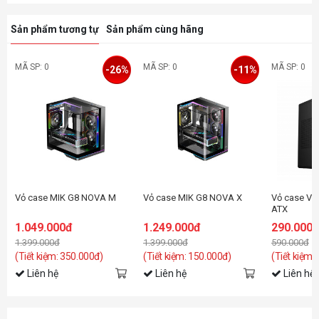
Sản phẩm tương tự
Sản phẩm cùng hãng
MÃ SP: 0
MÃ SP: 0
MÃ SP: 0
-26%
-11%
Vỏ case MIK G8 NOVA M
Vỏ case MIK G8 NOVA X
Vỏ case Vit
ATX
1.049.000đ
1.249.000đ
290.000
1.399.000đ
1.399.000đ
590.000đ
(Tiết kiệm: 350.000đ)
(Tiết kiệm: 150.000đ)
(Tiết kiệm:
Liên hệ
Liên hệ
Liên hệ