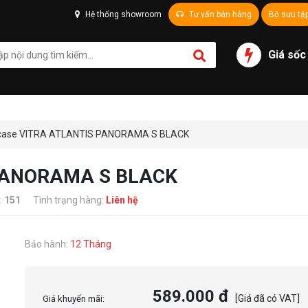
Hệ thống showroom
Tư vấn bán hàng
Bộ sưu tậ
Giá sốc
case VITRA ATLANTIS PANORAMA S BLACK
 PANORAMA S BLACK
:
151
Tình trạng hàng:
Liên hệ
Bảo hành:
12 Tháng
589.000 đ
[Giá đã có VAT]
Giá khuyến mãi: