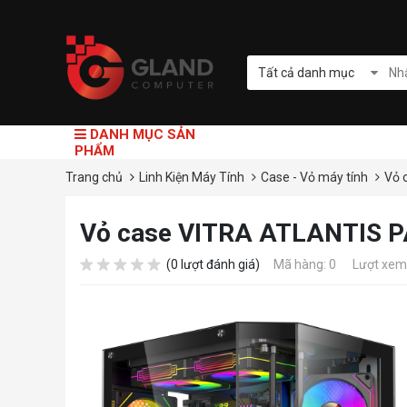
Tất cả danh mục
DANH MỤC SẢN
PHẨM
Trang chủ
Linh Kiện Máy Tính
Case - Vỏ máy tính
Vỏ 
Vỏ case VITRA ATLANTIS
(0 lượt đánh giá)
Mã hàng: 0
Lượt xem