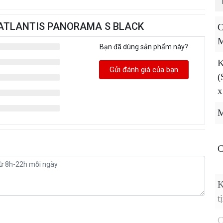
RA ATLANTIS PANORAMA S BLACK
C
M
Bạn đã dùng sản phẩm này?
K
Gửi đánh giá của bạn
(
x
M
C
K
t
C