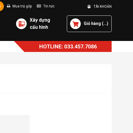
p
Mua trả góp
Tin tức
TÀI KHOẢN
Xây dựng
Giỏ hàng (
...
)
cấu hình
HOTLINE: 033.457.7086