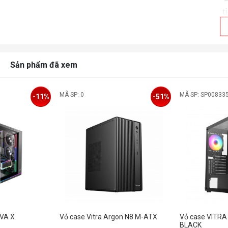
t
(
K
(
Sản phẩm đã xem
MÃ SP: 0
MÃ SP: SP00833
-11%
-51%
H
m
OVA X
Vỏ case Vitra Argon N8 M-ATX
Vỏ case VITR
BLACK