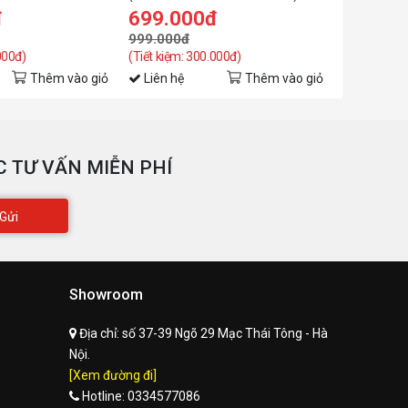
đ
699.000đ
369.0
999.000đ
699.000đ
000đ)
(Tiết kiệm: 300.000đ)
(Tiết kiệm: 
Thêm vào giỏ
Liên hệ
Thêm vào giỏ
Liên hệ
 TƯ VẤN MIỄN PHÍ
Gửi
Showroom
Địa chỉ:
số 37-39 Ngõ 29 Mạc Thái Tông - Hà
Nội.
[Xem đường đi]
Hotline:
0334577086