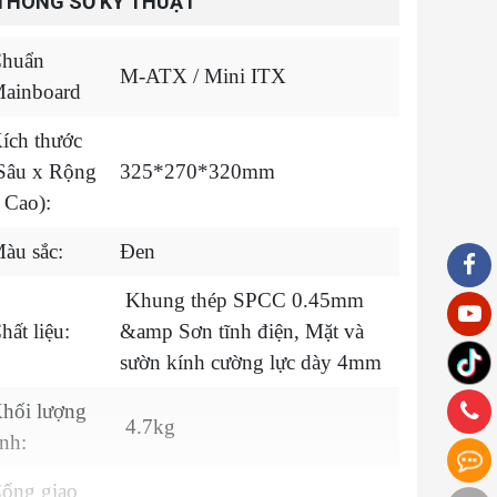
THÔNG SỐ KỸ THUẬT
huẩn
M-ATX / Mini ITX
ainboard
ích thước
Sâu x Rộng
325*270*320mm
 Cao):
àu sắc:
Đen
Khung thép SPCC 0.45mm
hất liệu:
&amp Sơn tĩnh điện, Mặt và
sườn kính cường lực dày 4mm
hối lượng
4.7kg
ịnh:
ổng giao