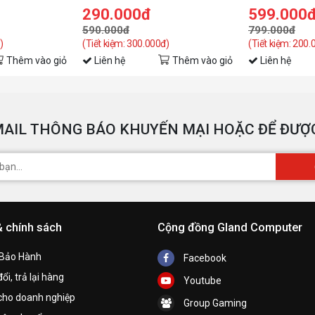
290.000đ
599.000
590.000đ
799.000đ
)
(Tiết kiệm: 300.000đ)
(Tiết kiệm: 200.
Thêm vào giỏ
Liên hệ
Thêm vào giỏ
Liên hệ
AIL THÔNG BÁO KHUYẾN MẠI HOẶC ĐỂ ĐƯỢC
& chính sách
Cộng đồng Gland Computer
 Bảo Hành
Facebook
ổi, trả lại hàng
Youtube
cho doanh nghiệp
Group Gaming