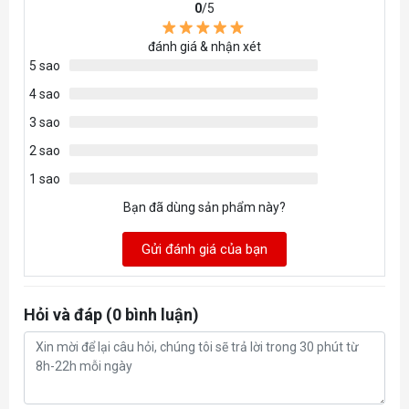
0
/5
Hỗ trợ kích
M-ATX/ ITX
đánh giá & nhận xét
thước main:
5 sao
4 sao
Kích thước:
290x190x388mm
3 sao
Bảo hành
12 tháng
2 sao
1 sao
Bạn đã dùng sản phẩm này?
Gửi đánh giá của bạn
Hỏi và đáp (0 bình luận)