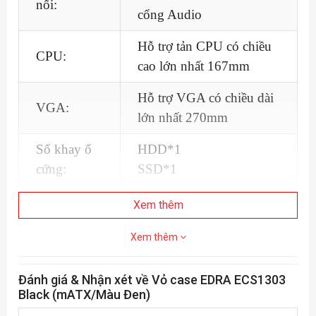
nối:
cổng Audio
Hỗ trợ tản CPU có chiều
CPU:
cao lớn nhất 167mm
Hỗ trợ VGA có chiều dài
VGA:
lớn nhất 270mm
Số khay ổ
HDD*1
cứng:
SSD*1
Hỗ trợ 5 quạt 120mm (2
Xem thêm
nóc
Fancase:
Xem thêm
1 sau
2 dưới)
Đánh giá & Nhận xét về Vỏ case EDRA ECS1303
Kính cường
Mặt kính cường lực dày
Black (mATX/Màu Đen)
lực:
3mm