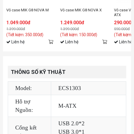
Vỏ case MIK G8 NOVA M
Vỏ case MIK G8 NOVA X
Vỏ case Vit
ATX
1.049.000đ
1.249.000đ
290.000
1.399.000đ
1.399.000đ
590.000đ
(Tiết kiệm: 350.000đ)
(Tiết kiệm: 150.000đ)
(Tiết kiệm:
Liên hệ
Liên hệ
Liên hệ
THÔNG SỐ KỸ THUẬT
Model:
ECS1303
Hỗ trợ
M-ATX
Nguồn:
USB 2.0*2
Cổng kết
USB 3.0*1