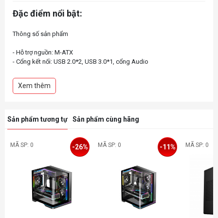
Đặc điểm nổi bật:
Thông số sản phẩm
- Hỗ trợ nguồn: M-ATX
- Cổng kết nối: USB 2.0*2, USB 3.0*1, cổng Audio
- Hỗ trợ tản CPU có chiều cao lớn nhất 167mm
- Hỗ trợ VGA có chiều dài lớn nhất 270mmSố khay ổ cứng: HDD*1,
Xem thêm
SSD*1
- Hỗ trợ 5 quạt 120mm (2 nóc, 1 sau, 2 dưới)
- Mặt kính cường lực dày 3mm
- Hỗ trợ kích thước main: M-ATX/ ITX
Sản phẩm tương tự
Sản phẩm cùng hãng
- Kích thước: 290x190x388mm
- Kích thước đóng hộp: 418x237x335mm
MÃ SP: 0
MÃ SP: 0
MÃ SP: 0
-26%
-11%