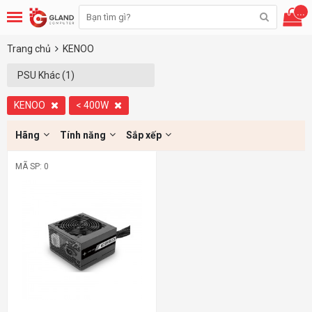
...
Trang chủ
KENOO
PSU Khác (1)
KENOO
< 400W
Hãng
Tính năng
Sắp xếp
MÃ SP: 0