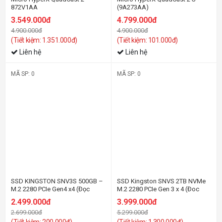
872V1AA
(9A273AA)
3.549.000đ
4.799.000đ
4.900.000đ
4.900.000đ
(Tiết kiệm: 1.351.000đ)
(Tiết kiệm: 101.000đ)
Liên hệ
Liên hệ
MÃ SP: 0
MÃ SP: 0
-8%
-25%
SSD KINGSTON SNV3S 500GB –
SSD Kingston SNVS 2TB NVMe
M.2 2280 PCIe Gen4 x4 (Đọc
M.2 2280 PCIe Gen 3 x 4 (Đoc
5000MB/s - Ghi 3000MB/s) -
2100MB/s, Ghi 1700MB/s) -
2.499.000đ
3.999.000đ
(SNV3S/500G)
(SNVS/2000G)
2.699.000đ
5.299.000đ