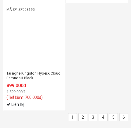
MÃ SP: SP008195
-44%
Tai nghe Kingston HyperX Cloud
Earbuds II Black
899.000đ
1.599.000đ
(Tiết kiệm: 700.000đ)
Liên hệ
1
2
3
4
5
6