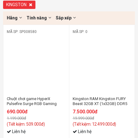
KINGSTON
Hãng
Tính năng
Sắp xếp
MÃ SP: SP008580
MÃ SP: 0
-43%
-63%
Chuột chơi game HyperX
Kingston RAM Kingston FURY
Pulsefire Surge RGB Gaming
Beast 32GB XT (1x32GB) DDR5
6000Mhz (KF560C36BBE-32)
690.000đ
7.500.000đ
1.199.000đ
19.999.000đ
(Tiết kiệm: 509.000đ)
(Tiết kiệm: 12.499.000đ)
Liên hệ
Liên hệ