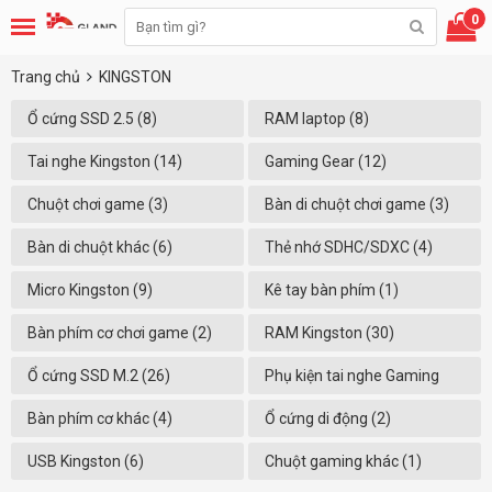
0
Trang chủ
KINGSTON
Ổ cứng SSD 2.5 (8)
RAM laptop (8)
Tai nghe Kingston (14)
Gaming Gear (12)
Chuột chơi game (3)
Bàn di chuột chơi game (3)
Bàn di chuột khác (6)
Thẻ nhớ SDHC/SDXC (4)
Micro Kingston (9)
Kê tay bàn phím (1)
Bàn phím cơ chơi game (2)
RAM Kingston (30)
Ổ cứng SSD M.2 (26)
Phụ kiện tai nghe Gaming
(16)
Bàn phím cơ khác (4)
Ổ cứng di động (2)
USB Kingston (6)
Chuột gaming khác (1)