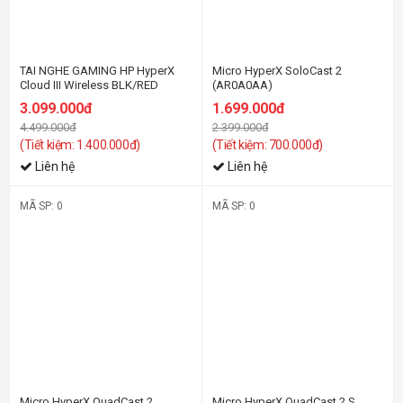
TAI NGHE GAMING HP HyperX
Micro HyperX SoloCast 2
Cloud III Wireless BLK/RED
(AR0A0AA)
GAM_77Z46AA
3.099.000đ
1.699.000đ
4.499.000đ
2.399.000đ
(Tiết kiệm: 1.400.000đ)
(Tiết kiệm: 700.000đ)
Liên hệ
Liên hệ
MÃ SP: 0
MÃ SP: 0
-28%
-3%
Micro HyperX QuadCast 2
Micro HyperX QuadCast 2 S