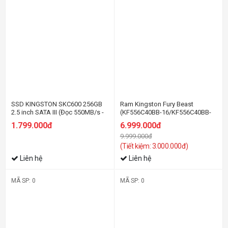
SSD KINGSTON SKC600 256GB
Ram Kingston Fury Beast
2.5 inch SATA III (Đọc 550MB/s -
(KF556C40BB-16/KF556C40BB-
Ghi 500MB/s) - (SKC600/256GB)
16WP) 16GB (1x16GB) DDR5
1.799.000đ
6.999.000đ
5600MHz
9.999.000đ
(Tiết kiệm: 3.000.000đ)
Liên hệ
Liên hệ
MÃ SP: 0
MÃ SP: 0
-16%