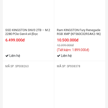
SSD KINGSTON SNV3 2TB – M.2
Ram KINGSTON Fury Renegade
2280 PCIe Gen4 x4 (Đọc
RGB XMP (KF560C32RSAK2-96)
6000MB/s - Ghi 5000MB/s) -
96GB (2x48GB) DDR5 6000MHz
6.499.000đ
10.500.000đ
(SNV3S/2000G)
12.399.000đ
(Tiết kiệm: 1.899.000đ)
Liên hệ
Liên hệ
MÃ SP: SP008263
MÃ SP: SP008378
-51%