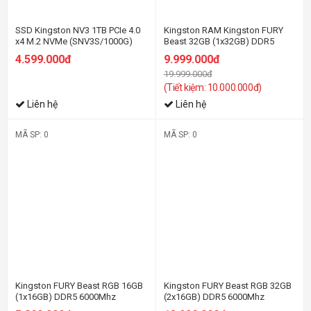
SSD Kingston NV3 1TB PCIe 4.0
Kingston RAM Kingston FURY
x4 M.2 NVMe (SNV3S/1000G)
Beast 32GB (1x32GB) DDR5
6000Mhz (KF560C36BBE-32)
4.599.000đ
9.999.000đ
19.999.000đ
(Tiết kiệm: 10.000.000đ)
Liên hệ
Liên hệ
MÃ SP: 0
MÃ SP: 0
-42%
-31%
Kingston FURY Beast RGB 16GB
Kingston FURY Beast RGB 32GB
(1x16GB) DDR5 6000Mhz
(2x16GB) DDR5 6000Mhz
(KF560C36BBE2A-16)
(KF560C36BBE2AK2-32) (AMD