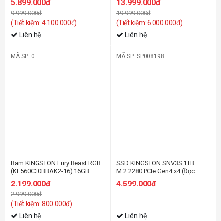
5.899.000đ
13.999.000đ
EXPO)
9.999.000đ
19.999.000đ
(Tiết kiệm: 4.100.000đ)
(Tiết kiệm: 6.000.000đ)
Liên hệ
Liên hệ
MÃ SP: 0
MÃ SP: SP008198
-27%
Ram KINGSTON Fury Beast RGB
SSD KINGSTON SNV3S 1TB –
(KF560C30BBAK2-16) 16GB
M.2 2280 PCIe Gen4 x4 (Đọc
(2x8GB) DDR5 6000MHz
6000MB/s - Ghi 4000MB/s) -
2.199.000đ
4.599.000đ
(SNV3S/1000G)
2.999.000đ
(Tiết kiệm: 800.000đ)
Liên hệ
Liên hệ