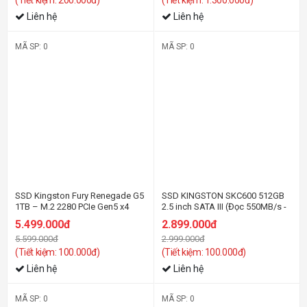
(Tiết kiệm: 200.000đ)
(Tiết kiệm: 1.300.000đ)
Liên hệ
Liên hệ
MÃ SP: 0
MÃ SP: 0
-2%
-4%
SSD Kingston Fury Renegade G5
SSD KINGSTON SKC600 512GB
1TB – M.2 2280 PCIe Gen5 x4
2.5 inch SATA III (Đọc 550MB/s -
(Đọc 14200MB/s Ghi
Ghi 520MB/s) - (SKC600/512GB)
5.499.000đ
2.899.000đ
11000MB/s)-(SFYR2S/1T0)
5.599.000đ
2.999.000đ
(Tiết kiệm: 100.000đ)
(Tiết kiệm: 100.000đ)
Liên hệ
Liên hệ
MÃ SP: 0
MÃ SP: 0
-31%