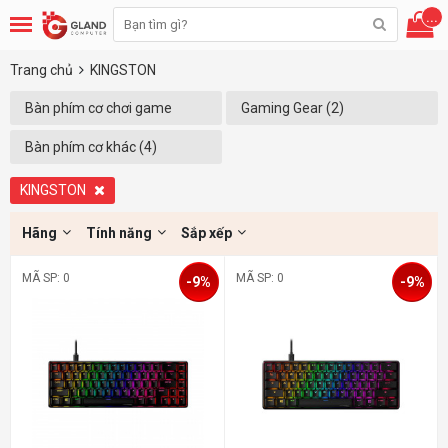
...
Trang chủ
KINGSTON
Bàn phím cơ chơi game
Gaming Gear (2)
(Xóa)
Bàn phím cơ khác (4)
KINGSTON
Hãng
Tính năng
Sắp xếp
MÃ SP: 0
MÃ SP: 0
-9%
-9%