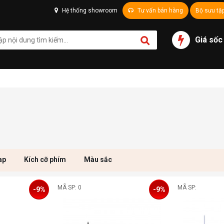
Hệ thống showroom
Tư vấn bán hàng
Bộ sưu tậ
Giá sốc
ap
Kích cỡ phím
Màu sắc
MÃ SP: 0
MÃ SP:
-9%
-9%