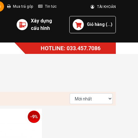
p
Mua trả góp
Tin tức
TÀI KHOẢN
Xây dựng
Giỏ hàng (
...
)
cấu hình
HOTLINE: 033.457.7086
-9%