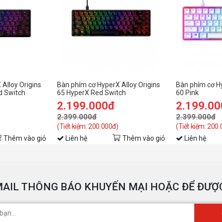
Alloy Origins
Bàn phím cơ HyperX Alloy Origins
Bàn phím cơ Hy
d Switch
65 HyperX Red Switch
60 Pink
2.199.000đ
2.199.0
2.399.000đ
2.399.000đ
(Tiết kiệm: 200.000đ)
(Tiết kiệm: 200
Thêm vào giỏ
Liên hệ
Thêm vào giỏ
Liên hệ
AIL THÔNG BÁO KHUYẾN MẠI HOẶC ĐỂ ĐƯỢC