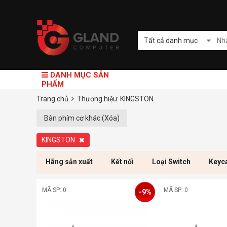
Tất cả danh mục
DANH MỤC SẢN
PHẨM
Trang chủ
Thương hiệu: KINGSTON
Bàn phím cơ khác (Xóa)
KINGSTON
Hãng sản xuất
Kết nối
Loại Switch
Keyc
MÃ SP: 0
MÃ SP: 0
-9%