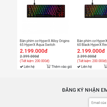
Bàn phím cơ HyperX Alloy Origins
Bàn phím cơ HyperX 
65 HyperX Aqua Switch
60 Black HyperX Re
2.199.000đ
2.199.000đ
2.399.000đ
2.399.000đ
(Tiết kiệm: 200.000đ)
(Tiết kiệm: 200.000đ)
Liên hệ
Thêm vào giỏ
Liên hệ
ĐĂNG KÝ NHẬN EM