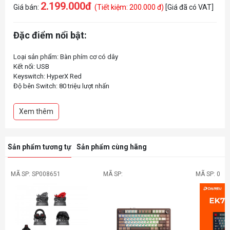
2.199.000đ
Giá bán:
(Tiết kiệm: 200.000 đ)
[Giá đã có VAT]
Đặc điểm nổi bật:
Loại sản phẩm: Bàn phím cơ có dây
Kết nối: USB
Keyswitch: HyperX Red
Độ bên Switch: 80 triệu lượt nhấn
Dạng bàn phím: 65%
Xem thêm
Sản phẩm tương tự
Sản phẩm cùng hãng
MÃ SP: SP008651
MÃ SP:
MÃ SP: 0