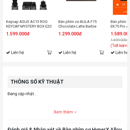
Keycap ASUS AC13 ROG
Bàn phím cơ AULA F75
Bàn phím c
KEYCAP MYSTERY BOX E20
Chocolate Latte Barbie
EK75 Pro A
switch
DareU Clou
1.599.000đ
1.299.000đ
1.589.00
1.699.000đ
(Tiết kiệm:
Liên hệ
Liên hệ
Liên hệ
THÔNG SỐ KỸ THUẬT
Đang cập nhật...
Xem thêm
Đánh giá & Nhận xét về Bàn phím cơ HyperX Alloy