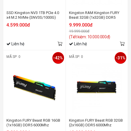
SSD Kingston NV3 1TB PCIe 4.0
Kingston RAM Kingston FURY
x4 M.2 NVMe (SNV3S/1000G)
Beast 32GB (1x32GB) DDR5
6000Mhz (KF560C36BBE-32)
4.599.000đ
9.999.000đ
19.999.000đ
(Tiết kiệm: 10.000.000đ)
Liên hệ
Liên hệ
MÃ SP: 0
MÃ SP: 0
-42%
-31%
Kingston FURY Beast RGB 16GB
Kingston FURY Beast RGB 32GB
(1x16GB) DDR5 6000Mhz
(2x16GB) DDR5 6000Mhz
(KF560C36BBE2A-16)
(KF560C36BBE2AK2-32) (AMD