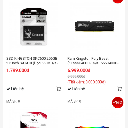
SSD KINGSTON SKC600 256GB
Ram Kingston Fury Beast
2.5 inch SATA III (Đọc 550MB/s -
(KF556C40BB-16/KF556C40BB-
Ghi 500MB/s) - (SKC600/256GB)
16WP) 16GB (1x16GB) DDR5
1.799.000đ
6.999.000đ
5600MHz
9.999.000đ
(Tiết kiệm: 3.000.000đ)
Liên hệ
Liên hệ
MÃ SP: 0
MÃ SP: 0
-16%