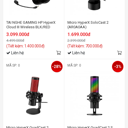
TAI NGHE GAMING HP HyperX
Micro HyperX SoloCast 2
Cloud III Wireless BLK/RED
(AR0A0AA)
GAM_77Z46AA
3.099.000đ
1.699.000đ
4.499.000đ
2.399.000đ
(Tiết kiệm: 1.400.000đ)
(Tiết kiệm: 700.000đ)
Liên hệ
Liên hệ
MÃ SP: 0
MÃ SP: 0
-28%
-3%
Micro HyperX QuadCast 2
Micro HyperX QuadCast 2 S