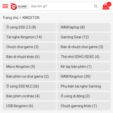
...
Trang chủ
KINGSTON
Ổ cứng SSD 2.5 (8)
RAM laptop (8)
Tai nghe Kingston (14)
Gaming Gear (12)
Chuột chơi game (3)
Bàn di chuột chơi game (3)
Bàn di chuột khác (6)
Thẻ nhớ SDHC/SDXC (4)
Micro Kingston (9)
Kê tay bàn phím (1)
Bàn phím cơ chơi game (2)
RAM Kingston (30)
Ổ cứng SSD M.2 (26)
Phụ kiện tai nghe Gaming
(16)
Bàn phím cơ khác (4)
Ổ cứng di động (2)
USB Kingston (6)
Chuột gaming khác (1)