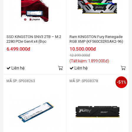
SSD KINGSTON SNV3 2TB – M.2
Ram KINGSTON Fury Renegade
2280 PCIe Gen4 x4 (Đọc
RGB XMP (KF560C32RSAK2-96)
6000MB/s - Ghi 5000MB/s) -
96GB (2x48GB) DDR5 6000MHz
6.499.000đ
10.500.000đ
(SNV3S/2000G)
12.399.000đ
(Tiết kiệm: 1.899.000đ)
Liên hệ
Liên hệ
MÃ SP: SP008263
MÃ SP: SP008378
-51%