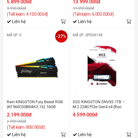
5.899.000đ
13.999.000đ
EXPO)
9.999.000đ
19.999.000đ
(Tiết kiệm: 4.100.000đ)
(Tiết kiệm: 6.000.000đ)
Liên hệ
Liên hệ
MÃ SP: 0
MÃ SP: SP008198
-27%
Ram KINGSTON Fury Beast RGB
SSD KINGSTON SNV3S 1TB –
(KF560C30BBAK2-16) 16GB
M.2 2280 PCIe Gen4 x4 (Đọc
(2x8GB) DDR5 6000MHz
6000MB/s - Ghi 4000MB/s) -
2.199.000đ
4.599.000đ
(SNV3S/1000G)
2.999.000đ
(Tiết kiệm: 800.000đ)
Liên hệ
Liên hệ