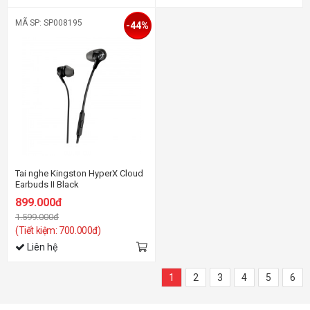
MÃ SP: SP008195
-44%
Tai nghe Kingston HyperX Cloud
Earbuds II Black
899.000đ
1.599.000đ
(Tiết kiệm: 700.000đ)
Liên hệ
1
2
3
4
5
6