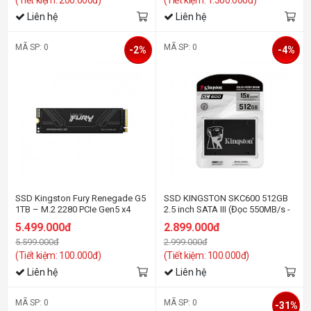
(Tiết kiệm: 200.000đ)
(Tiết kiệm: 1.300.000đ)
Liên hệ
Liên hệ
MÃ SP: 0
MÃ SP: 0
-2%
-4%
SSD Kingston Fury Renegade G5
SSD KINGSTON SKC600 512GB
1TB – M.2 2280 PCIe Gen5 x4
2.5 inch SATA III (Đọc 550MB/s -
(Đọc 14200MB/s Ghi
Ghi 520MB/s) - (SKC600/512GB)
5.499.000đ
2.899.000đ
11000MB/s)-(SFYR2S/1T0)
5.599.000đ
2.999.000đ
(Tiết kiệm: 100.000đ)
(Tiết kiệm: 100.000đ)
Liên hệ
Liên hệ
MÃ SP: 0
MÃ SP: 0
-31%