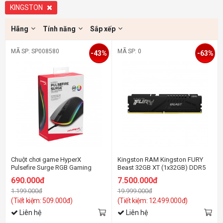
KINGSTON
Hãng
Tính năng
Sắp xếp
MÃ SP: SP008580
MÃ SP: 0
-43%
-63%
Chuột chơi game HyperX
Kingston RAM Kingston FURY
Pulsefire Surge RGB Gaming
Beast 32GB XT (1x32GB) DDR5
6000Mhz (KF560C36BBE-32)
690.000đ
7.500.000đ
1.199.000đ
19.999.000đ
(Tiết kiệm: 509.000đ)
(Tiết kiệm: 12.499.000đ)
Liên hệ
Liên hệ