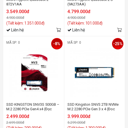
872V1AA
(9A273AA)
3.549.000đ
4.799.000đ
4.900.000đ
4.900.000đ
(Tiết kiệm: 1.351.000đ)
(Tiết kiệm: 101.000đ)
Liên hệ
Liên hệ
MÃ SP: 0
MÃ SP: 0
-8%
-25%
SSD KINGSTON SNV3S 500GB –
SSD Kingston SNVS 2TB NVMe
M.2 2280 PCIe Gen4 x4 (Đọc
M.2 2280 PCIe Gen 3 x 4 (Đoc
5000MB/s - Ghi 3000MB/s) -
2100MB/s, Ghi 1700MB/s) -
2.499.000đ
3.999.000đ
(SNV3S/500G)
(SNVS/2000G)
2.699.000đ
5.299.000đ