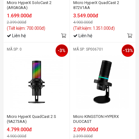
Micro HyperX SoloCast 2
Micro HyperX QuadCast 2
(AR0A0AA)
872V1AA
1.699.000đ
3.549.000đ
2.399.000đ
4.900.000đ
(Tiết kiệm: 700.000đ)
(Tiết kiệm: 1.351.000đ)
Liên hệ
Liên hệ
MÃ SP: 0
MÃ SP: SP006701
-3%
-13%
Micro HyperX QuadCast 2 S
Micro KINGSTON HYPERX
(9A273AA)
DUOCAST
4.799.000đ
2.099.000đ
4.900.000đ
2.399.000đ