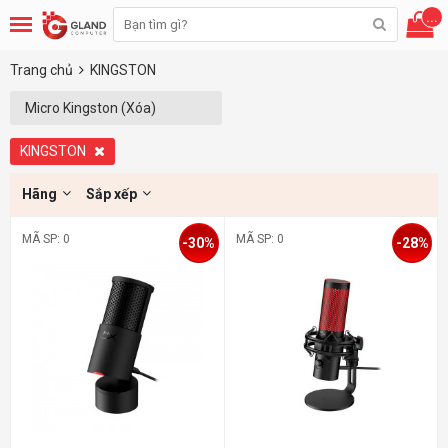
...
Trang chủ
KINGSTON
Micro Kingston (Xóa)
KINGSTON
Hãng
Sắp xếp
MÃ SP: 0
MÃ SP: 0
-30%
-28%