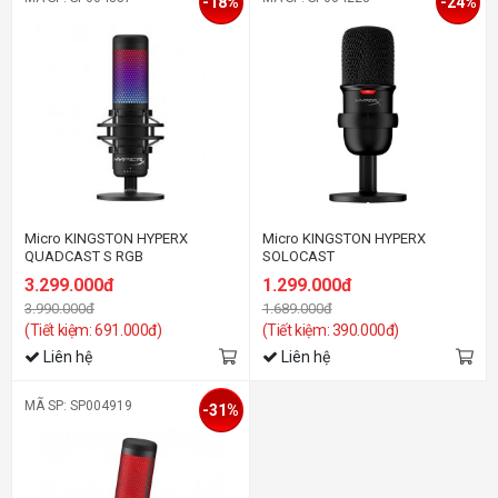
-18%
-24%
Micro KINGSTON HYPERX
Micro KINGSTON HYPERX
QUADCAST S RGB
SOLOCAST
3.299.000đ
1.299.000đ
3.990.000đ
1.689.000đ
(Tiết kiệm: 691.000đ)
(Tiết kiệm: 390.000đ)
Liên hệ
Liên hệ
MÃ SP: SP004919
-31%