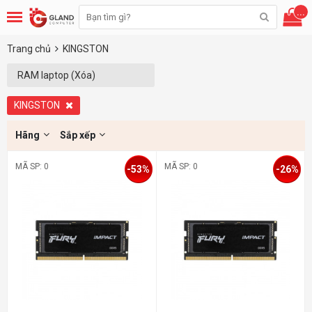
...
Trang chủ
KINGSTON
RAM laptop (Xóa)
KINGSTON
Hãng
Sắp xếp
MÃ SP: 0
MÃ SP: 0
-53%
-26%