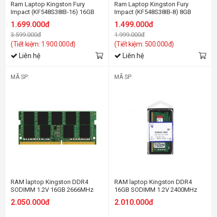
Ram Laptop Kingston Fury
Ram Laptop Kingston Fury
Impact (KF548S38IB-16) 16GB
Impact (KF548S38IB-8) 8GB
(1x16GB) DDR5 4800MHz
(1x8GB) DDR5 4800MHz
1.699.000đ
1.499.000đ
3.599.000đ
1.999.000đ
(Tiết kiệm: 1.900.000đ)
(Tiết kiệm: 500.000đ)
Liên hệ
Liên hệ
MÃ SP:
MÃ SP:
RAM laptop Kingston DDR4
RAM laptop Kingston DDR4
SODIMM 1.2V 16GB 2666MHz
16GB SODIMM 1.2V 2400MHz
Non-ECC CL19 SODIMM 2Rx8
Non-ECC CL17 SODIMM 1Rx8
2.050.000đ
2.010.000đ