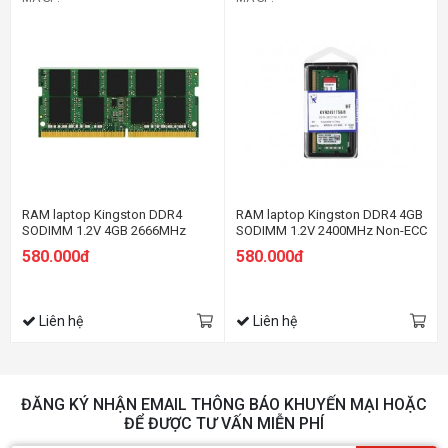
RAM laptop Kingston DDR4
RAM laptop Kingston DDR4 4GB
SODIMM 1.2V 4GB 2666MHz
SODIMM 1.2V 2400MHz Non-ECC
Non-ECC CL19 SODIMM 1Rx16
CL17 SODIMM 1Rx8
580.000đ
580.000đ
Liên hệ
Liên hệ
ĐĂNG KÝ NHẬN EMAIL THÔNG BÁO KHUYẾN MẠI HOẶC
ĐỂ ĐƯỢC TƯ VẤN MIỄN PHÍ