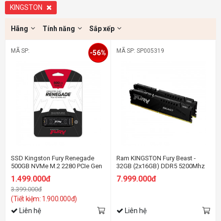
KINGSTON
Hãng
Tính năng
Sắp xếp
MÃ SP:
MÃ SP: SP005319
-56%
SSD Kingston Fury Renegade
Ram KINGSTON Fury Beast -
500GB NVMe M.2 2280 PCIe Gen
32GB (2x16GB) DDR5 5200Mhz
4 x 4 (Đọc 7300MB/s, Ghi
1.499.000đ
7.999.000đ
3900MB/s)
3.399.000đ
(Tiết kiệm: 1.900.000đ)
Liên hệ
Liên hệ