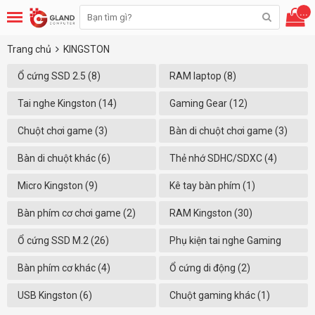
...
Trang chủ
KINGSTON
Ổ cứng SSD 2.5 (8)
RAM laptop (8)
Tai nghe Kingston (14)
Gaming Gear (12)
Chuột chơi game (3)
Bàn di chuột chơi game (3)
Bàn di chuột khác (6)
Thẻ nhớ SDHC/SDXC (4)
Micro Kingston (9)
Kê tay bàn phím (1)
Bàn phím cơ chơi game (2)
RAM Kingston (30)
Ổ cứng SSD M.2 (26)
Phụ kiện tai nghe Gaming
(16)
Bàn phím cơ khác (4)
Ổ cứng di động (2)
USB Kingston (6)
Chuột gaming khác (1)