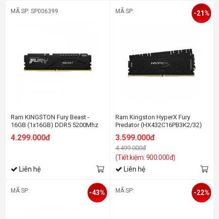
MÃ SP: SP006399
MÃ SP:
-21%
Ram KINGSTON Fury Beast -
Ram Kingston HyperX Fury
16GB (1x16GB) DDR5 5200Mhz
Predator (HX432C16PB3K2/32)
32GB (2x16GB) DDR4 3200Mhz
4.299.000đ
3.599.000đ
4.499.000đ
(Tiết kiệm: 900.000đ)
Liên hệ
Liên hệ
MÃ SP:
MÃ SP:
-43%
-22%