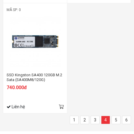
MÃ SP: 0
SSD Kingston SA400 120GB M.2
Sata (SA400M8/120G)
740.000đ
Liên hệ
1
2
3
4
5
6