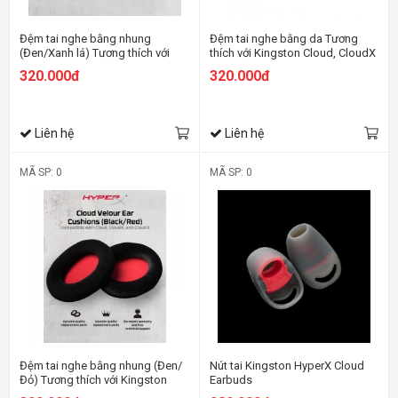
Đệm tai nghe bằng nhung
Đệm tai nghe bằng da Tương
(Đen/Xanh lá) Tương thích với
thích với Kingston Cloud, CloudX
Kingston Cloud, CloudX và Cloud
và Cloud II
320.000đ
320.000đ
II
Liên hệ
Liên hệ
MÃ SP: 0
MÃ SP: 0
Đệm tai nghe bằng nhung (Đen/
Nút tai Kingston HyperX Cloud
Đỏ) Tương thích với Kingston
Earbuds
Cloud, CloudX và Cloud II