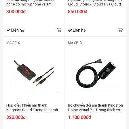
nghe có microphone và âm
Cloud, CloudX, Cloud II và Cloud
thanh
Alpha
300.000đ
550.000đ
Liên hệ
Liên hệ
MÃ SP: 0
MÃ SP: 0
Hộp điều khiển âm thanh
Bộ chuyển đổi âm thanh Kingston
Kingston Cloud Tương thích với
Dolby Virtual 7.1 Tương thích với
Cloud
tất cả tai nghe với cổng cắm
320.000đ
1.100.000đ
3.5mm