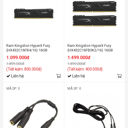
Ram Kingston HyperX Fury
Ram Kingston HyperX Fury
(HX432C16FB4/16) 16GB
(HX432C16FB3K2/16) 16GB
(1x16GB) DDR4 3200Mhz
(2x8GB) DDR4 3200Mhz
1.099.000đ
1.499.000đ
1.899.000đ
1.899.000đ
(Tiết kiệm: 800.000đ)
(Tiết kiệm: 400.000đ)
Liên hệ
Liên hệ
MÃ SP: 0
MÃ SP: 0