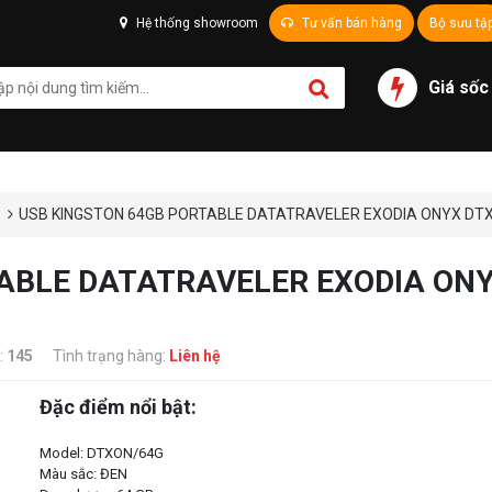
Hệ thống showroom
Tư vấn bán hàng
Bộ sưu tậ
Giá sốc
n
USB KINGSTON 64GB PORTABLE DATATRAVELER EXODIA ONYX DTXO
ABLE DATATRAVELER EXODIA ONY
:
145
Tình trạng hàng:
Liên hệ
Đặc điểm nổi bật:
Model: DTXON/64G
Màu sắc: ĐEN