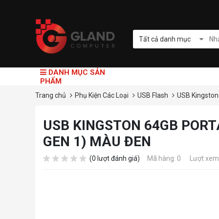
Tất cả danh mục
DANH MỤC SẢN
PHẨM
Trang chủ
Phụ Kiện Các Loại
USB Flash
USB Kingsto
USB KINGSTON 64GB PORT
GEN 1) MÀU ĐEN
(0 lượt đánh giá)
Mã hàng: 0
Lượt xem