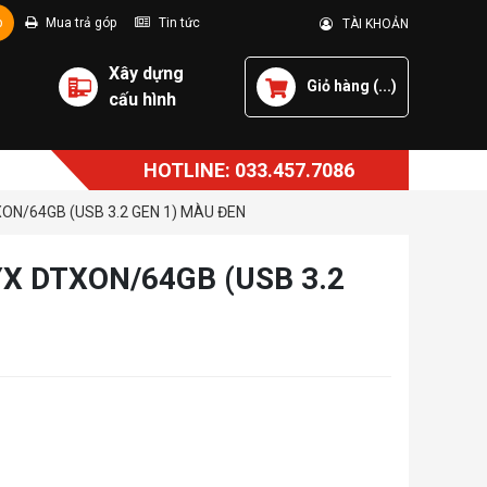
p
Mua trả góp
Tin tức
TÀI KHOẢN
Xây dựng
Giỏ hàng (
...
)
cấu hình
HOTLINE: 033.457.7086
N/64GB (USB 3.2 GEN 1) MÀU ĐEN
X DTXON/64GB (USB 3.2