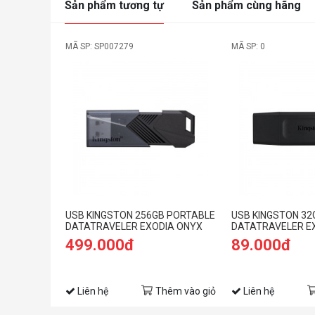
Sản phẩm tương tự
Sản phẩm cùng hãng
MÃ SP: SP007279
MÃ SP: 0
USB KINGSTON 256GB PORTABLE
USB KINGSTON 32
DATATRAVELER EXODIA ONYX
DATATRAVELER E
DTXON/256GB (USB 3.2 GEN 1)
DTX/32GB (USB 3.
499.000đ
89.000đ
MÀU ĐEN
Liên hệ
Thêm vào giỏ
Liên hệ