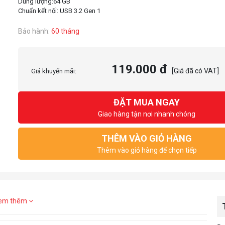
Dung lượng:64 GB
Bảo hành:
60 tháng
119.000 đ
[Giá đã có VAT]
Giá khuyến mãi:
ĐẶT MUA NGAY
Giao hàng tận nơi nhanh chóng
THÊM VÀO GIỎ HÀNG
Thêm vào giỏ hàng để chọn tiếp
em thêm