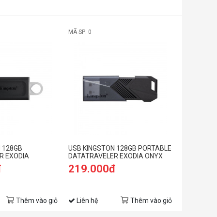
MÃ SP: 0
 128GB
USB KINGSTON 128GB PORTABLE
R EXODIA
DATATRAVELER EXODIA ONYX
B 3.2)
DTXON/128GB (USB 3.2 GEN 1)
đ
219.000đ
MÀU ĐEN
Thêm vào giỏ
Liên hệ
Thêm vào giỏ