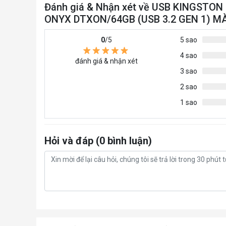
Đánh giá & Nhận xét về USB KINGST
ONYX DTXON/64GB (USB 3.2 GEN 1) M
0
/5
5 sao
4 sao
đánh giá & nhận xét
3 sao
2 sao
1 sao
Hỏi và đáp (0 bình luận)