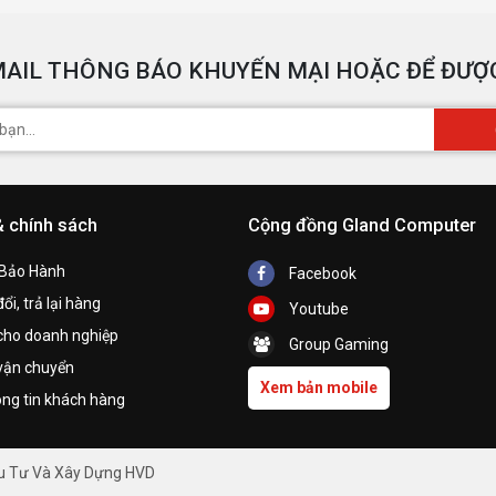
AIL THÔNG BÁO KHUYẾN MẠI HOẶC ĐỂ ĐƯỢC
& chính sách
Cộng đồng Gland Computer
 Bảo Hành
Facebook
ổi, trả lại hàng
Youtube
cho doanh nghiệp
Group Gaming
vận chuyển
Xem bản mobile
ng tin khách hàng
ầu Tư Và Xây Dựng HVD