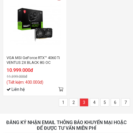
VGA MSI GeForce RTX™ 4060 Ti
VENTUS 2X BLACK 8G OC
10.999.000đ
11.399.000đ
(Tiết kiệm: 400.000đ)
Liên hệ
1
2
3
4
5
6
7
ĐĂNG KÝ NHẬN EMAIL THÔNG BÁO KHUYẾN MẠI HOẶC
ĐỂ ĐƯỢC TƯ VẤN MIỄN PHÍ