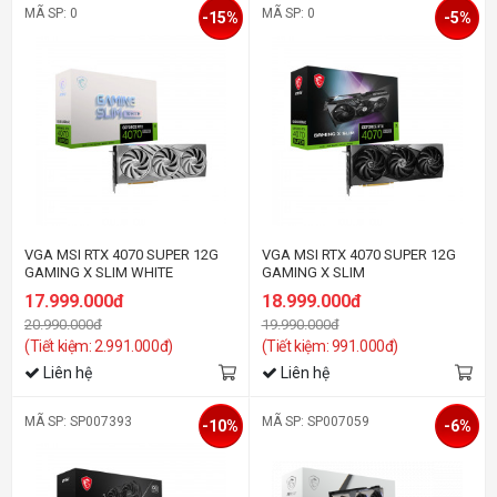
MÃ SP: 0
MÃ SP: 0
-15%
-5%
VGA MSI RTX 4070 SUPER 12G
VGA MSI RTX 4070 SUPER 12G
GAMING X SLIM WHITE
GAMING X SLIM
17.999.000đ
18.999.000đ
20.990.000đ
19.990.000đ
(Tiết kiệm: 2.991.000đ)
(Tiết kiệm: 991.000đ)
Liên hệ
Liên hệ
MÃ SP: SP007393
MÃ SP: SP007059
-10%
-6%