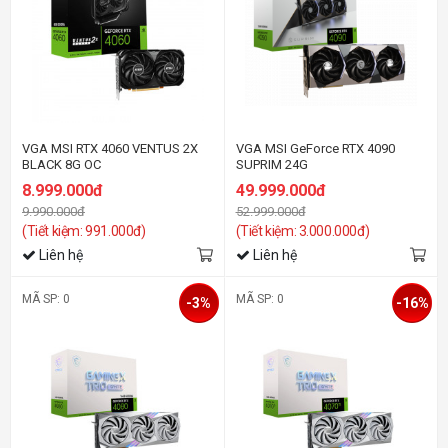
VGA MSI RTX 4060 VENTUS 2X
VGA MSI GeForce RTX 4090
BLACK 8G OC
SUPRIM 24G
8.999.000đ
49.999.000đ
9.990.000đ
52.999.000đ
(Tiết kiệm: 991.000đ)
(Tiết kiệm: 3.000.000đ)
Liên hệ
Liên hệ
MÃ SP: 0
MÃ SP: 0
-3%
-16%