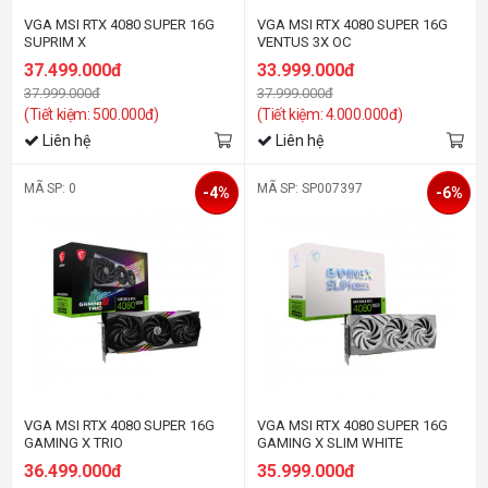
VGA MSI RTX 4080 SUPER 16G
VGA MSI RTX 4080 SUPER 16G
SUPRIM X
VENTUS 3X OC
37.499.000đ
33.999.000đ
37.999.000đ
37.999.000đ
(Tiết kiệm: 500.000đ)
(Tiết kiệm: 4.000.000đ)
Liên hệ
Liên hệ
MÃ SP: 0
MÃ SP: SP007397
-4%
-6%
VGA MSI RTX 4080 SUPER 16G
VGA MSI RTX 4080 SUPER 16G
GAMING X TRIO
GAMING X SLIM WHITE
36.499.000đ
35.999.000đ