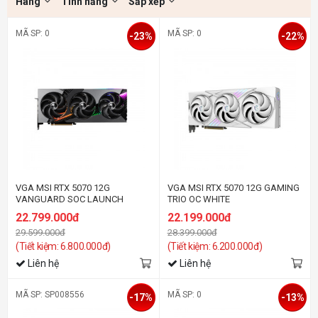
Hãng
Tính năng
Sắp xếp
MÃ SP: 0
MÃ SP: 0
-23%
-22%
VGA MSI RTX 5070 12G
VGA MSI RTX 5070 12G GAMING
VANGUARD SOC LAUNCH
TRIO OC WHITE
EDITION
22.799.000đ
22.199.000đ
29.599.000đ
28.399.000đ
(Tiết kiệm: 6.800.000đ)
(Tiết kiệm: 6.200.000đ)
Liên hệ
Liên hệ
MÃ SP: SP008556
MÃ SP: 0
-17%
-13%