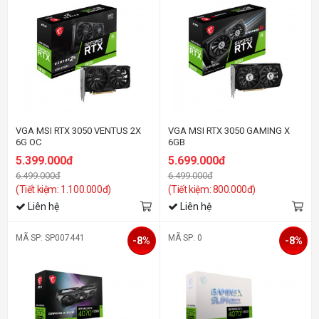
VGA MSI RTX 3050 VENTUS 2X
VGA MSI RTX 3050 GAMING X
6G OC
6GB
5.399.000đ
5.699.000đ
6.499.000đ
6.499.000đ
(Tiết kiệm: 1.100.000đ)
(Tiết kiệm: 800.000đ)
Liên hệ
Liên hệ
MÃ SP: SP007441
MÃ SP: 0
-8%
-8%