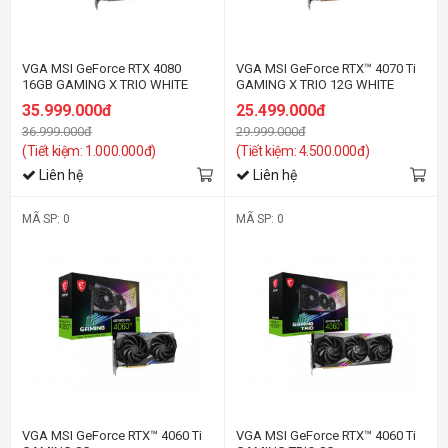
VGA MSI GeForce RTX 4080
VGA MSI GeForce RTX™ 4070 Ti
16GB GAMING X TRIO WHITE
GAMING X TRIO 12G WHITE
35.999.000đ
25.499.000đ
36.999.000đ
29.999.000đ
(Tiết kiệm: 1.000.000đ)
(Tiết kiệm: 4.500.000đ)
Liên hệ
Liên hệ
MÃ SP: 0
MÃ SP: 0
VGA MSI GeForce RTX™ 4060 Ti
VGA MSI GeForce RTX™ 4060 Ti