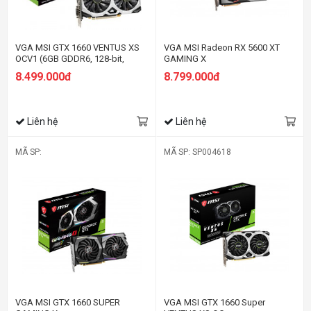
VGA MSI GTX 1660 VENTUS XS
VGA MSI Radeon RX 5600 XT
OCV1 (6GB GDDR6, 128-bit,
GAMING X
HDMI+DP, 1x8-pin)
8.499.000đ
8.799.000đ
Liên hệ
Liên hệ
MÃ SP:
MÃ SP: SP004618
VGA MSI GTX 1660 SUPER
VGA MSI GTX 1660 Super