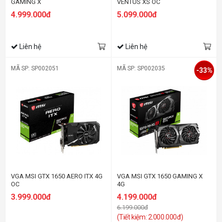
GAMING X
VENTUS XS OC
4.999.000đ
5.099.000đ
Liên hệ
Liên hệ
MÃ SP: SP002051
MÃ SP: SP002035
-33%
VGA MSI GTX 1650 AERO ITX 4G
VGA MSI GTX 1650 GAMING X
OC
4G
3.999.000đ
4.199.000đ
6.199.000đ
(Tiết kiệm: 2.000.000đ)