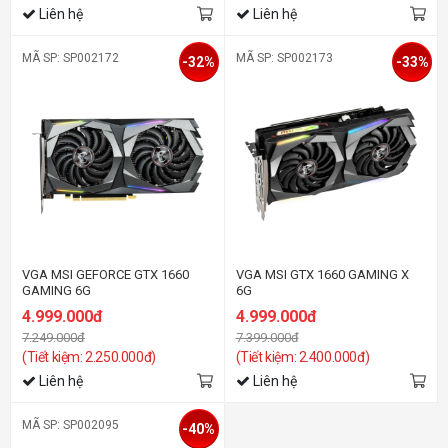
Liên hệ
Liên hệ
MÃ SP: SP002172
MÃ SP: SP002173
-32%
-33%
VGA MSI GEFORCE GTX 1660
VGA MSI GTX 1660 GAMING X
GAMING 6G
6G
4.999.000đ
4.999.000đ
7.249.000đ
7.399.000đ
(Tiết kiệm: 2.250.000đ)
(Tiết kiệm: 2.400.000đ)
Liên hệ
Liên hệ
MÃ SP: SP002095
-40%