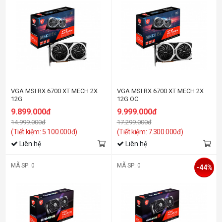
VGA MSI RX 6700 XT MECH 2X
VGA MSI RX 6700 XT MECH 2X
12G
12G OC
9.899.000đ
9.999.000đ
14.999.000đ
17.299.000đ
(Tiết kiệm: 5.100.000đ)
(Tiết kiệm: 7.300.000đ)
Liên hệ
Liên hệ
MÃ SP: 0
MÃ SP: 0
-44%