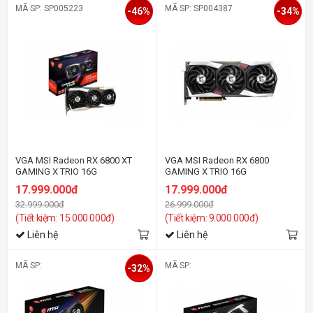
MÃ SP: SP005223
MÃ SP: SP004387
-46%
-34%
VGA MSI Radeon RX 6800 XT
VGA MSI Radeon RX 6800
GAMING X TRIO 16G
GAMING X TRIO 16G
17.999.000đ
17.999.000đ
32.999.000đ
26.999.000đ
(Tiết kiệm: 15.000.000đ)
(Tiết kiệm: 9.000.000đ)
Liên hệ
Liên hệ
MÃ SP:
MÃ SP:
-32%