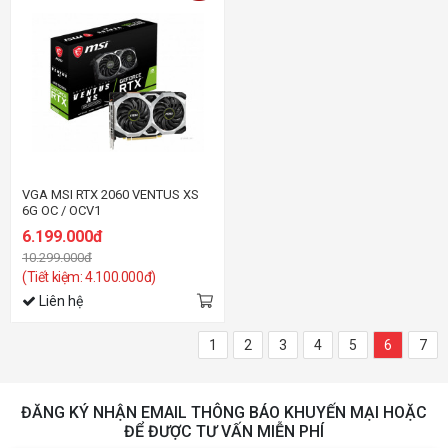
VGA MSI RTX 2060 VENTUS XS
6G OC / OCV1
6.199.000đ
10.299.000đ
(Tiết kiệm: 4.100.000đ)
Liên hệ
1
2
3
4
5
6
7
ĐĂNG KÝ NHẬN EMAIL THÔNG BÁO KHUYẾN MẠI HOẶC
ĐỂ ĐƯỢC TƯ VẤN MIỄN PHÍ