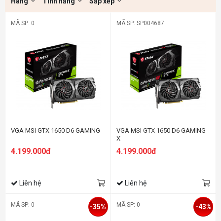
Hãng
Tính năng
Sắp xếp
MÃ SP: 0
MÃ SP: SP004687
VGA MSI GTX 1650 D6 GAMING
VGA MSI GTX 1650 D6 GAMING
X
4.199.000đ
4.199.000đ
Liên hệ
Liên hệ
MÃ SP: 0
MÃ SP: 0
-35%
-43%