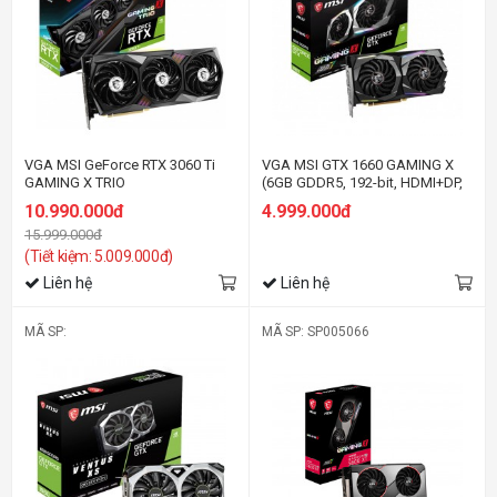
VGA MSI GeForce RTX 3060 Ti
VGA MSI GTX 1660 GAMING X
GAMING X TRIO
(6GB GDDR5, 192-bit, HDMI+DP,
1x8-pin)
10.990.000đ
4.999.000đ
15.999.000đ
(Tiết kiệm: 5.009.000đ)
Liên hệ
Liên hệ
MÃ SP:
MÃ SP: SP005066