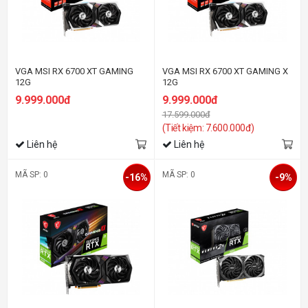
VGA MSI RX 6700 XT GAMING
VGA MSI RX 6700 XT GAMING X
12G
12G
9.999.000đ
9.999.000đ
17.599.000đ
(Tiết kiệm: 7.600.000đ)
Liên hệ
Liên hệ
MÃ SP: 0
MÃ SP: 0
-16%
-9%