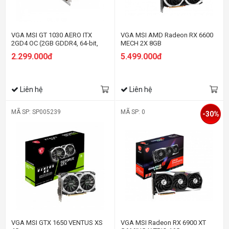
VGA MSI GT 1030 AERO ITX
VGA MSI AMD Radeon RX 6600
2GD4 OC (2GB GDDR4, 64-bit,
MECH 2X 8GB
DVI+HDMI)
2.299.000đ
5.499.000đ
Liên hệ
Liên hệ
MÃ SP: SP005239
MÃ SP: 0
-30%
VGA MSI GTX 1650 VENTUS XS
VGA MSI Radeon RX 6900 XT