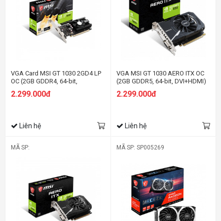
VGA Card MSI GT 1030 2GD4 LP
VGA MSI GT 1030 AERO ITX OC
OC (2GB GDDR4, 64-bit,
(2GB GDDR5, 64-bit, DVI+HDMI)
DVI+HDMI)
2.299.000đ
2.299.000đ
Liên hệ
Liên hệ
MÃ SP:
MÃ SP: SP005269