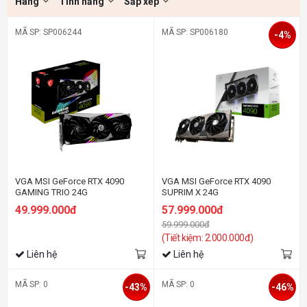
Hãng
Tính năng
Sắp xếp
MÃ SP: SP006244
MÃ SP: SP006180
-4%
VGA MSI GeForce RTX 4090
VGA MSI GeForce RTX 4090
GAMING TRIO 24G
SUPRIM X 24G
49.999.000đ
57.999.000đ
59.999.000đ
(Tiết kiệm: 2.000.000đ)
Liên hệ
Liên hệ
MÃ SP: 0
MÃ SP: 0
-43%
-46%