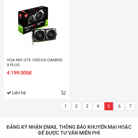
VGA MSI GTX 1650 D6 GAMING
X PLUS
4.199.000đ
Liên hệ
1
2
3
4
5
6
7
ĐĂNG KÝ NHẬN EMAIL THÔNG BÁO KHUYẾN MẠI HOẶC
ĐỂ ĐƯỢC TƯ VẤN MIỄN PHÍ