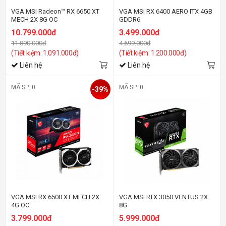
VGA MSI Radeon™ RX 6650 XT
VGA MSI RX 6400 AERO ITX 4GB
MECH 2X 8G OC
GDDR6
10.799.000đ
3.499.000đ
11.890.000đ
4.699.000đ
(Tiết kiệm: 1.091.000đ)
(Tiết kiệm: 1.200.000đ)
Liên hệ
Liên hệ
MÃ SP: 0
MÃ SP: 0
-39%
VGA MSI RX 6500 XT MECH 2X
VGA MSI RTX 3050 VENTUS 2X
4G OC
8G
3.799.000đ
5.999.000đ