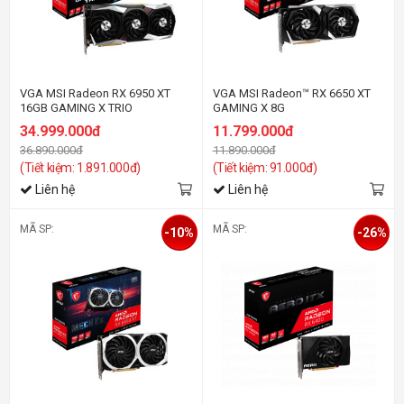
VGA MSI Radeon RX 6950 XT
VGA MSI Radeon™ RX 6650 XT
16GB GAMING X TRIO
GAMING X 8G
34.999.000đ
11.799.000đ
36.890.000đ
11.890.000đ
(Tiết kiệm: 1.891.000đ)
(Tiết kiệm: 91.000đ)
Liên hệ
Liên hệ
MÃ SP:
MÃ SP:
-10%
-26%