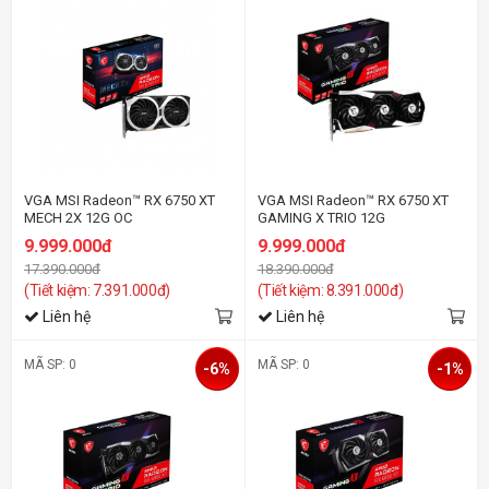
VGA MSI Radeon™ RX 6750 XT
VGA MSI Radeon™ RX 6750 XT
MECH 2X 12G OC
GAMING X TRIO 12G
9.999.000đ
9.999.000đ
17.390.000đ
18.390.000đ
(Tiết kiệm: 7.391.000đ)
(Tiết kiệm: 8.391.000đ)
Liên hệ
Liên hệ
MÃ SP: 0
MÃ SP: 0
-6%
-1%