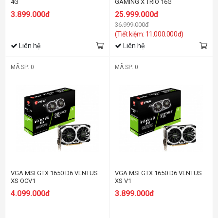
4G
GAMING X TRIO 16G
3.899.000đ
25.999.000đ
36.999.000đ
(Tiết kiệm: 11.000.000đ)
Liên hệ
Liên hệ
MÃ SP: 0
MÃ SP: 0
VGA MSI GTX 1650 D6 VENTUS
VGA MSI GTX 1650 D6 VENTUS
XS OCV1
XS V1
4.099.000đ
3.899.000đ