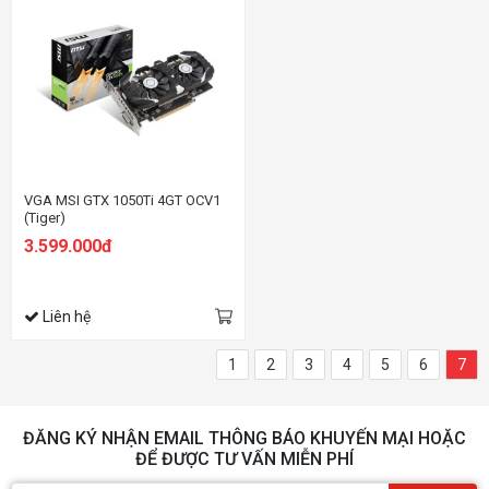
VGA MSI GTX 1050Ti 4GT OCV1
(Tiger)
3.599.000đ
Liên hệ
1
2
3
4
5
6
7
ĐĂNG KÝ NHẬN EMAIL THÔNG BÁO KHUYẾN MẠI HOẶC
ĐỂ ĐƯỢC TƯ VẤN MIỄN PHÍ