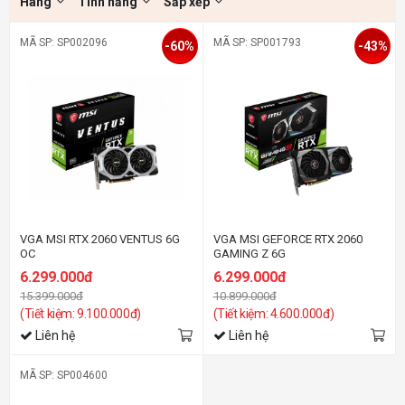
Hãng
Tính năng
Sắp xếp
MÃ SP: SP002096
MÃ SP: SP001793
-60%
-43%
VGA MSI RTX 2060 VENTUS 6G
VGA MSI GEFORCE RTX 2060
OC
GAMING Z 6G
6.299.000đ
6.299.000đ
15.399.000đ
10.899.000đ
(Tiết kiệm: 9.100.000đ)
(Tiết kiệm: 4.600.000đ)
Liên hệ
Liên hệ
MÃ SP: SP004600