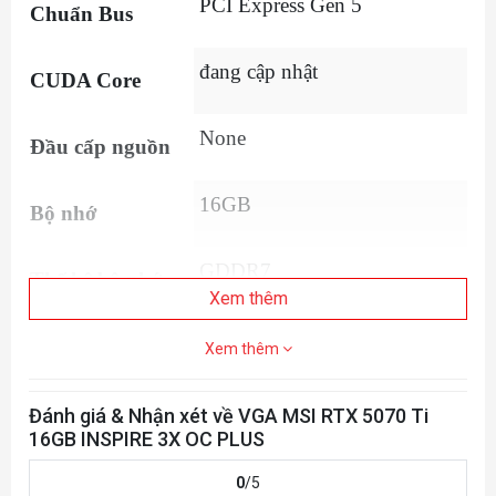
PCI Express Gen 5
Chuẩn Bus
đang cập nhật
CUDA Core
None
Đầu cấp nguồn
16GB
Bộ nhớ
GDDR7
Thế hệ bộ nhớ
Xem thêm
đang cập nhật
Tốc độ bộ nhớ
Xem thêm
256-bit
Giao diện bộ nhớ
Đánh giá & Nhận xét về VGA MSI RTX 5070 Ti
16GB INSPIRE 3X OC PLUS
1 x HDMI 2.1, 3 x
0
/5
Cổng kết nối