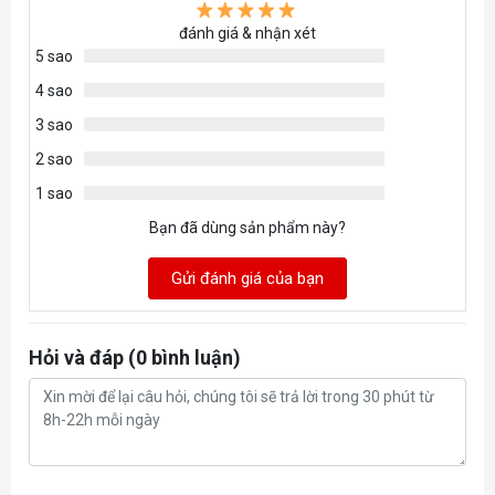
DisplayPort 2.1a
đánh giá & nhận xét
5 sao
Hỗ trợ hiển thị
4
4 sao
tối đa
3 sao
750W
Nguồn đề xuất
2 sao
1 sao
đang cập nhật
Kích thước
Bạn đã dùng sản phẩm này?
Gửi đánh giá của bạn
Hỏi và đáp (0 bình luận)