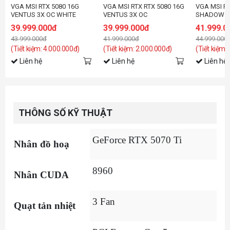
VGA MSI RTX 5080 16G
VGA MSI RTX RTX 5080 16G
VGA MSI RT
VENTUS 3X OC WHITE
VENTUS 3X OC
SHADOW 3
39.999.000đ
39.999.000đ
41.999.0
43.999.000đ
41.999.000đ
44.999.000
(Tiết kiệm: 4.000.000đ)
(Tiết kiệm: 2.000.000đ)
(Tiết kiệm:
Liên hệ
Liên hệ
Liên hệ
THÔNG SỐ KỸ THUẬT
GeForce RTX 5070 Ti
Nhân đồ hoạ
8960
Nhân CUDA
3 Fan
Quạt tản nhiệt