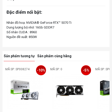
Đặc điểm nổi bật:
Nhân đồ hoạ: NVIDIA® GeForce RTX™ 5070 Ti
Dung lượng bộ nhớ: 16Gb GDDR7
Số nhân CUDA : 8960
Sản phẩm tương tự
Sản phẩm cùng hãng
MÃ SP: SP008274
MÃ SP: 0
MÃ SP: SP0
-10%
-5%