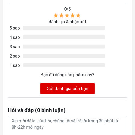
Giao diện
128-bit
0
/5
bộ nhớ
đánh giá & nhận xét
5 sao
Độ phân
7680 x 4320
4 sao
giải
3 sao
2 sao
DisplayPort x 3 (v2.1b)
1 sao
HDMI™ x 1 (As specified in
Kết nối
HDMI™ 2.1b: up to 4K 480Hz or
Bạn đã dùng sản phẩm này?
8K 120Hz with DSC, Gaming VRR,
Gửi đánh giá của bạn
HDR)
Kích thước
197 x 120 x 41 mm
Hỏi và đáp (0 bình luận)
PSU đề
550 W