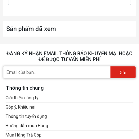
nghị
Power
8-pin x1
Sản phẩm đã xem
Connectors
ĐĂNG KÝ NHẬN EMAIL THÔNG BÁO KHUYẾN MẠI HOẶC
ĐỂ ĐƯỢC TƯ VẤN MIỄN PHÍ
Gửi
Thông tin chung
Giới thiệu công ty
Góp ý, Khiếu nại
Thông tin tuyển dụng
Hướng dẫn mua Hàng
Mua Hàng Trả Góp