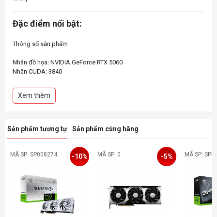
Đặc điểm nổi bật:
Thông số sản phẩm
Nhân đồ họa: NVIDIA GeForce RTX 5060
Nhân CUDA: 3840
Bộ nhớ: 8GB
Loại bộ nhớ: GDDR7
Xem thêm
Sản phẩm tương tự
Sản phẩm cùng hãng
MÃ SP: SP008274
MÃ SP: 0
MÃ SP: SP0
-10%
-5%