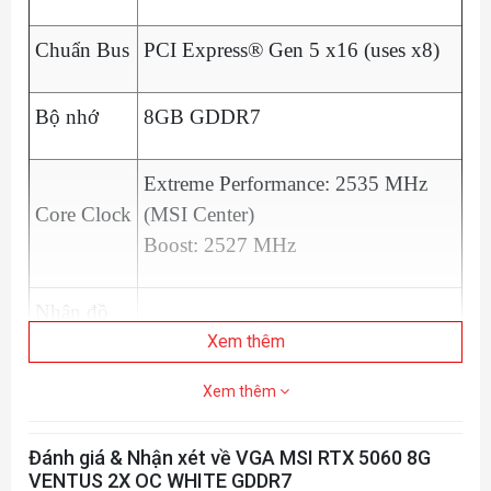
Chuẩn Bus
PCI Express® Gen 5 x16 (uses x8)
Bộ nhớ
8GB GDDR7
Extreme Performance: 2535 MHz
Core Clock
(MSI Center)
Boost: 2527 MHz
Nhân đồ
3840 Units
họa
Xem thêm
Xem thêm
Clock bộ
28 Gbps
nhớ
Đánh giá & Nhận xét về VGA MSI RTX 5060 8G
VENTUS 2X OC WHITE GDDR7