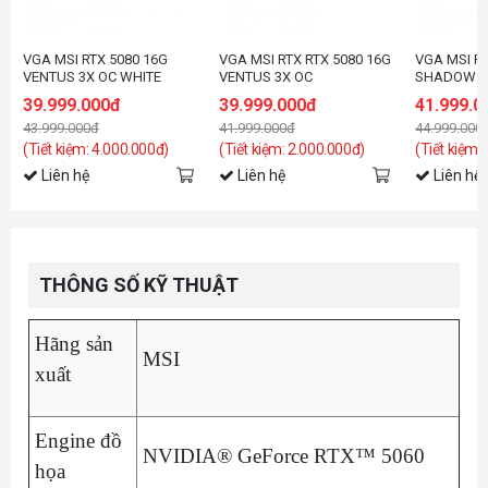
VGA MSI RTX 5080 16G
VGA MSI RTX RTX 5080 16G
VGA MSI RT
VENTUS 3X OC WHITE
VENTUS 3X OC
SHADOW 3
39.999.000đ
39.999.000đ
41.999.0
43.999.000đ
41.999.000đ
44.999.000
(Tiết kiệm: 4.000.000đ)
(Tiết kiệm: 2.000.000đ)
(Tiết kiệm:
Liên hệ
Liên hệ
Liên hệ
THÔNG SỐ KỸ THUẬT
Hãng sản
MSI
xuất
Engine đồ
NVIDIA® GeForce RTX™ 5060
họa