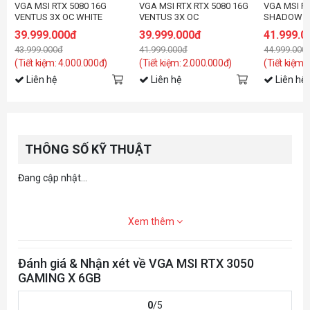
VGA MSI RTX 5080 16G
VGA MSI RTX RTX 5080 16G
VGA MSI RT
VENTUS 3X OC WHITE
VENTUS 3X OC
SHADOW 3
39.999.000đ
39.999.000đ
41.999.0
43.999.000đ
41.999.000đ
44.999.000
(Tiết kiệm: 4.000.000đ)
(Tiết kiệm: 2.000.000đ)
(Tiết kiệm:
Liên hệ
Liên hệ
Liên hệ
THÔNG SỐ KỸ THUẬT
Đang cập nhật...
Xem thêm
Đánh giá & Nhận xét về VGA MSI RTX 3050
GAMING X 6GB
0
/5