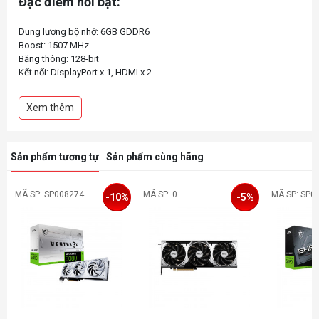
Đặc điểm nổi bật:
Dung lượng bộ nhớ: 6GB GDDR6
Boost: 1507 MHz
Băng thông: 128-bit
Kết nối: DisplayPort x 1, HDMI x 2
Xem thêm
Sản phẩm tương tự
Sản phẩm cùng hãng
MÃ SP: SP008274
MÃ SP: 0
MÃ SP: SP0
-10%
-5%