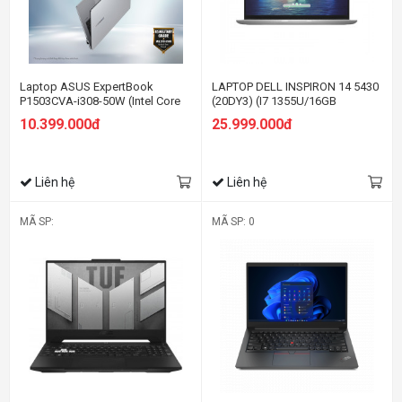
Laptop ASUS ExpertBook
LAPTOP DELL INSPIRON 14 5430
P1503CVA-i308-50W (Intel Core
(20DY3) (I7 1355U/16GB
i3-1315U | Intel UHD | 15.6 inch
RAM/512GB SSD/14.0 INCH
10.399.000đ
25.999.000đ
FHD | 8GB | 512GB | Win 11 |
FHD+/WIN11/OFFICE
Xám)
HS21/BẠC/VỎ NHÔM)
Liên hệ
Liên hệ
MÃ SP:
MÃ SP: 0