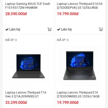
Laptop Gaming ASUS TUF Dash
Laptop Lenovo Thinkpad E14 G4
F15 FX517ZM-HN480W
(21E300DPVA) (i5 1235U/8GB
RAM/512GB SSD/14.0 FHD/Dos/
28.390.000đ
19.799.000đ
Đen)
Liên hệ
Liên hệ
MÃ SP: 0
MÃ SP: 0
Laptop Lenovo Thinkpad T14
Laptop Lenovo Thinkpad E14
Gen 3 (21AJS9VN00) (i7
(21E3S09M00) (i5 1235U/16GB
1255U/16GB RAM/512GB
RAM/512GB SSD/14.0 FHD/Dos/
33.299.000đ
19.799.000đ
SSD/14 WUXGA/Dos/Đen)
Đen)