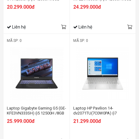
Ram/512GB SSD/RTX3050
Ram/512GB SSD/RTX4050
20.299.000đ
24.299.000đ
4G/15.6 inch FHD 144Hz/Win 11/
6G/15.6 inch FHD 144Hz/Win 11/
Đen)
Đen)
Liên hệ
Liên hệ
MÃ SP: 0
MÃ SP: 0
Laptop Gigabyte Gaming G5 (GE-
Laptop HP Pavilion 14-
KFE3VN333SH) (i5 12500H /8GB
dv2071TU(7C0W0PA) (i7
Ram/512GB SSD/RTX4060
1255U/16GB RAM/512GB
25.999.000đ
21.299.000đ
8G/15.6 inch FHD 144Hz/Win 11/
SSD/14 FHD/Win11/Bạc)
Đen)