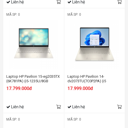
Liên hệ
Liên hệ
MÃ SP: 0
MÃ SP: 0
Laptop HP Pavilion 15-eg2035TX
Laptop HP Pavilion 14-
(6K781PA) (i5-1235U/8GB
dv2073TU(7C0P2PA) (i5
RAM/512GB SSD/15.6
1235U/16GB RAM/512GB
17.799.000đ
17.999.000đ
FHD/MX550 2Gb/Win11/Vàng)
SSD/14 FHD/Win11/Vàng)
Liên hệ
Liên hệ
MÃ SP: 0
MÃ SP: 0