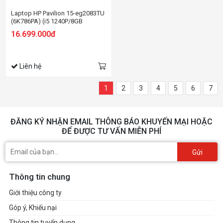
Laptop HP Pavilion 15-eg2083TU
(6K786PA) (i5 1240P/8GB
RAM/512GB SSD/15.6
16.699.000đ
FHD/Win11/Bạc)
Liên hệ
1
2
3
4
5
6
7
ĐĂNG KÝ NHẬN EMAIL THÔNG BÁO KHUYẾN MẠI HOẶC
ĐỂ ĐƯỢC TƯ VẤN MIỄN PHÍ
Gửi
Thông tin chung
Giới thiệu công ty
Góp ý, Khiếu nại
Thông tin tuyển dụng