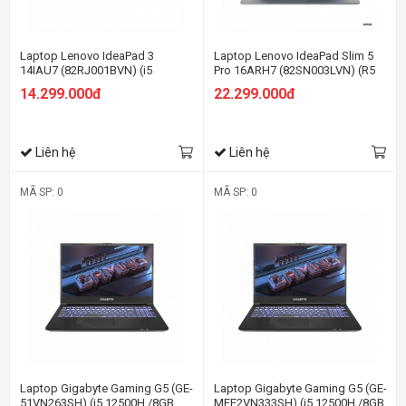
Laptop Lenovo IdeaPad 3
Laptop Lenovo IdeaPad Slim 5
14IAU7 (82RJ001BVN) (i5
Pro 16ARH7 (82SN003LVN) (R5
1235U/8GB RAM/512GB SSD/14
6600HS/16GB RAM/512GB
14.299.000đ
22.299.000đ
FHD/Win11/Xanh)
SSD/16 WQXGA
120HZ/GTX1650
4GB/Win11/Xám đen)
Liên hệ
Liên hệ
MÃ SP: 0
MÃ SP: 0
Laptop Gigabyte Gaming G5 (GE-
Laptop Gigabyte Gaming G5 (GE-
51VN263SH) (i5 12500H /8GB
MFE2VN333SH) (i5 12500H /8GB