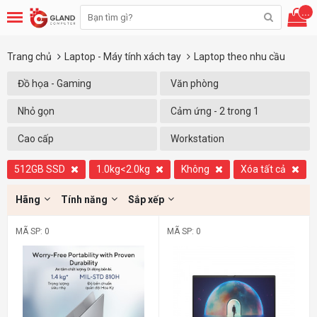
...
Trang chủ
Laptop - Máy tính xách tay
Laptop theo nhu cầu
Đồ họa - Gaming
Văn phòng
Nhỏ gọn
Cảm ứng - 2 trong 1
Cao cấp
Workstation
512GB SSD
1.0kg<2.0kg
Không
Xóa tất cả
Hãng
Tính năng
Sắp xếp
MÃ SP: 0
MÃ SP: 0