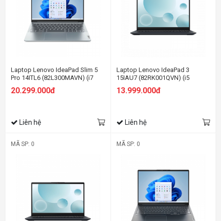
Laptop Lenovo IdeaPad Slim 5
Laptop Lenovo IdeaPad 3
Pro 14ITL6 (82L300MAVN) (i7
15IAU7 (82RK001QVN) (i5
1195G7/16GB RAM/512GB
1235U/8GB RAM/512GB
20.299.000đ
13.999.000đ
SSD/14 2.2K/Win11/Xám)
SSD/15.6 FHD/Win11/Xanh)
Liên hệ
Liên hệ
MÃ SP: 0
MÃ SP: 0