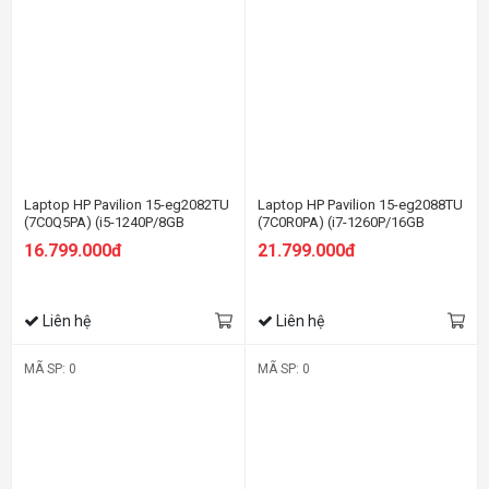
Laptop HP Pavilion 15-eg2082TU
Laptop HP Pavilion 15-eg2088TU
(7C0Q5PA) (i5-1240P/8GB
(7C0R0PA) (i7-1260P/16GB
RAM/512GB SSD/15.6
RAM/512GB SSD/15.6
16.799.000đ
21.799.000đ
FHD/Win11/Vàng)
FHD/Win11/Vàng)
Liên hệ
Liên hệ
MÃ SP: 0
MÃ SP: 0