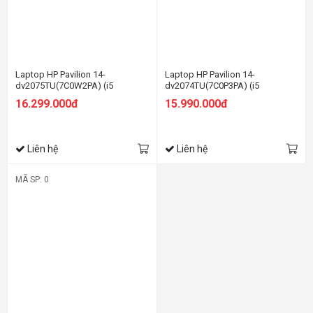
Laptop HP Pavilion 14-
Laptop HP Pavilion 14-
dv2075TU(7C0W2PA) (i5
dv2074TU(7C0P3PA) (i5
1235U/8GB RAM/512GB SSD/14
1235U/8GB RAM/512GB SSD/14
16.299.000đ
15.990.000đ
FHD/Win11/Bạc)
FHD/Win11/Vàng)
Liên hệ
Liên hệ
MÃ SP: 0