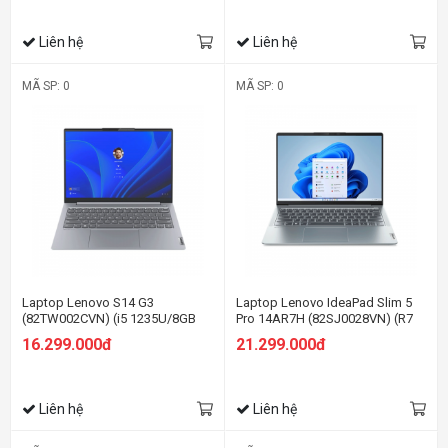
Liên hệ
Liên hệ
MÃ SP: 0
MÃ SP: 0
Laptop Lenovo S14 G3
Laptop Lenovo IdeaPad Slim 5
(82TW002CVN) (i5 1235U/8GB
Pro 14AR7H (82SJ0028VN) (R7
RAM/512GB SSD/14
6800HS/16GB RAM/512GB
16.299.000đ
21.299.000đ
FHD/Win11/Xám)
SSD/14 2.8K/Win11/Xám)
Liên hệ
Liên hệ