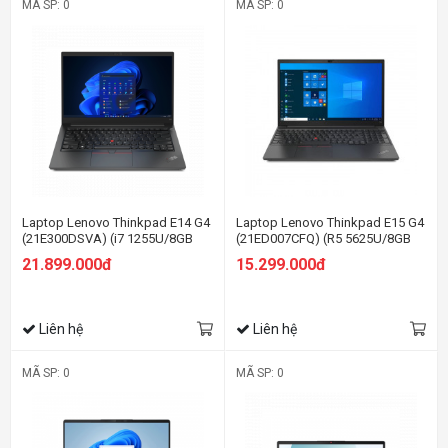
MÃ SP: 0
MÃ SP: 0
Laptop Lenovo Thinkpad E14 G4
Laptop Lenovo Thinkpad E15 G4
(21E300DSVA) (i7 1255U/8GB
(21ED007CFQ) (R5 5625U/8GB
RAM/512GB SSD/14.0 FHD/Dos/
RAM/512GB SSD/15.6 FHD/Dos/
21.899.000đ
15.299.000đ
Đen)
Đen)
Liên hệ
Liên hệ
MÃ SP: 0
MÃ SP: 0