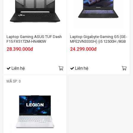
Laptop Gaming ASUS TUF Dash
Laptop Gigabyte Gaming G5 (GE-
F15 FX517ZM-HN480W
MFE2VN333SH) (i5 12500H /8GB
Ram/512GB SSD/RTX4050
28.390.000đ
24.299.000đ
6G/15.6 inch FHD 144Hz/Win 11/
Đen)
Liên hệ
Liên hệ
MÃ SP: 0