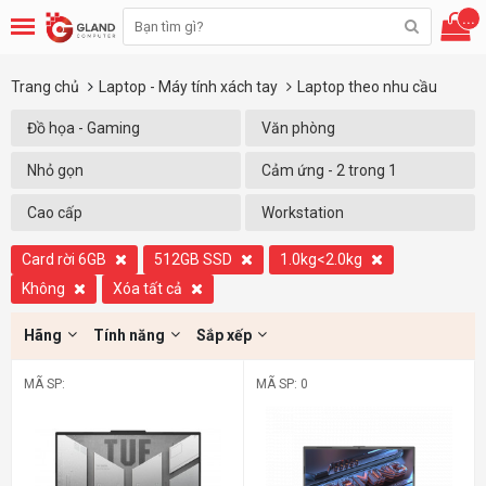
...
Trang chủ
Laptop - Máy tính xách tay
Laptop theo nhu cầu
Đồ họa - Gaming
Văn phòng
Nhỏ gọn
Cảm ứng - 2 trong 1
Cao cấp
Workstation
Card rời 6GB
512GB SSD
1.0kg<2.0kg
Không
Xóa tất cả
Hãng
Tính năng
Sắp xếp
MÃ SP:
MÃ SP: 0