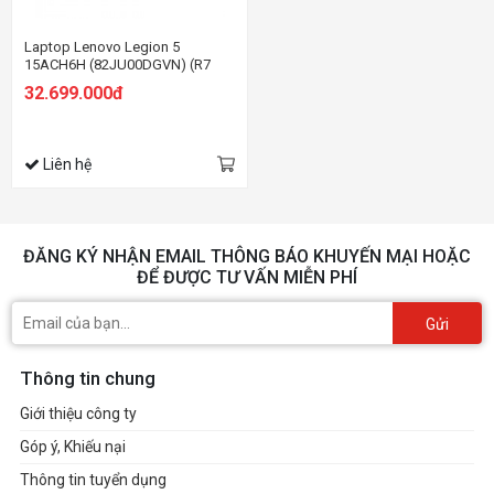
Laptop Lenovo Legion 5
15ACH6H (82JU00DGVN) (R7
5800H/8GB RAM/512GB
32.699.000đ
SSD/15.6FHD 165Hz/RTX3060
6GB/Win/Trắng)
Liên hệ
ĐĂNG KÝ NHẬN EMAIL THÔNG BÁO KHUYẾN MẠI HOẶC
ĐỂ ĐƯỢC TƯ VẤN MIỄN PHÍ
Gửi
Thông tin chung
Giới thiệu công ty
Góp ý, Khiếu nại
Thông tin tuyển dụng