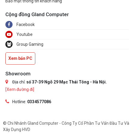
Bảo mật thông tin khách hàng
Cộng đồng Gland Computer
Facebook
Youtube
Group Gaming
Xem bản PC
Showroom
Địa chỉ:
số 37-39 Ngõ 29 Mạc Thái Tông - Hà Nội.
[Xem đường đi]
Hotline:
0334577086
© Chi Nhánh Gland Computer - Công Ty Cổ Phần Tư Vấn Đầu Tư Và
Xây Dựng HVD