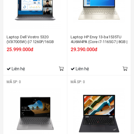
Laptop Dell Vostro 5320
Laptop HP Envy 13-ba1535TU
(V3I7005W) (i7 1260P/16GB
4U6M4PA (Core i7-1165G7 | 8GB |
RAM/512GB SSD/13.3 inch
512GB | Intel® Iris® Xe | 13.3 inch
25.999.000đ
29.390.000đ
FHD+/Win11/OfficeHS21/Xám/1.25kg)
FHD | Win 10 | Vàng)
Liên hệ
Liên hệ
MÃ SP: 0
MÃ SP: 0