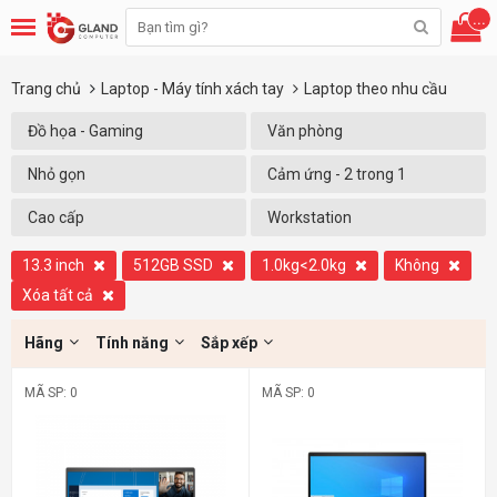
...
Trang chủ
Laptop - Máy tính xách tay
Laptop theo nhu cầu
Đồ họa - Gaming
Văn phòng
Nhỏ gọn
Cảm ứng - 2 trong 1
Cao cấp
Workstation
13.3 inch
512GB SSD
1.0kg<2.0kg
Không
Xóa tất cả
Hãng
Tính năng
Sắp xếp
MÃ SP: 0
MÃ SP: 0