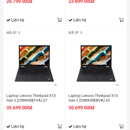
26.799.000đ
23.899.000đ
SSD/13.3 FHD/Dos/Đen)
SSD/13.3 FHD/Dos/Đen)
Liên hệ
Liên hệ
MÃ SP: 0
MÃ SP: 0
Laptop Lenovo Thinkpad X13
Laptop Lenovo Thinkpad X13
Gen 2 (20WK00EFVA) (i7
Gen 2 (20WK00EBVA) (i5
1165G7/8GB RAM/512GB
1135G7/8GB RAM/512GB
35.699.000đ
30.699.000đ
SSD/13.3 WQXGA/Dos/Đen)
SSD/13.3 WQXGA/Dos/Đen)
Liên hệ
Liên hệ