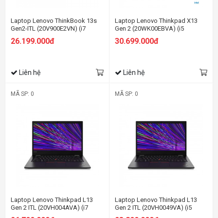
Laptop Lenovo ThinkBook 13s
Laptop Lenovo Thinkpad X13
Gen2-ITL (20V900E2VN) (i7
Gen 2 (20WK00EBVA) (i5
1165G7/8GB RAM/512GB
1135G7/8GB RAM/512GB
26.199.000đ
30.699.000đ
SSD/13.3 FHD/Non OS/Xám)
SSD/13.3 WQXGA/Dos/Đen)
Liên hệ
Liên hệ
MÃ SP: 0
MÃ SP: 0
Laptop Lenovo Thinkpad L13
Laptop Lenovo Thinkpad L13
Gen 2 ITL (20VH004AVA) (i7
Gen 2 ITL (20VH0049VA) (i5
1165G7/8GB RAM/512GB
1135G7/8GB RAM/512GB