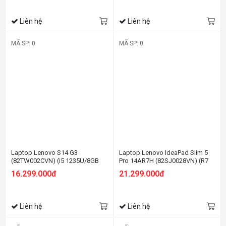
Liên hệ
Liên hệ
MÃ SP: 0
MÃ SP: 0
Laptop Lenovo S14 G3
Laptop Lenovo IdeaPad Slim 5
(82TW002CVN) (i5 1235U/8GB
Pro 14AR7H (82SJ0028VN) (R7
RAM/512GB SSD/14
6800HS/16GB RAM/512GB
16.299.000đ
21.299.000đ
FHD/Win11/Xám)
SSD/14 2.8K/Win11/Xám)
Liên hệ
Liên hệ