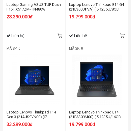
Laptop Gaming ASUS TUF Dash
Laptop Lenovo Thinkpad E14 G4
F15 FX517ZM-HN480W
(21E300DPVA) (i5 1235U/8GB
RAM/512GB SSD/14.0 FHD/Dos/
28.390.000đ
19.799.000đ
Đen)
Liên hệ
Liên hệ
MÃ SP: 0
MÃ SP: 0
Laptop Lenovo Thinkpad T14
Laptop Lenovo Thinkpad E14
Gen 3 (21AJS9VN00) (i7
(21E3S09M00) (i5 1235U/16GB
1255U/16GB RAM/512GB
RAM/512GB SSD/14.0 FHD/Dos/
33.299.000đ
19.799.000đ
SSD/14 WUXGA/Dos/Đen)
Đen)