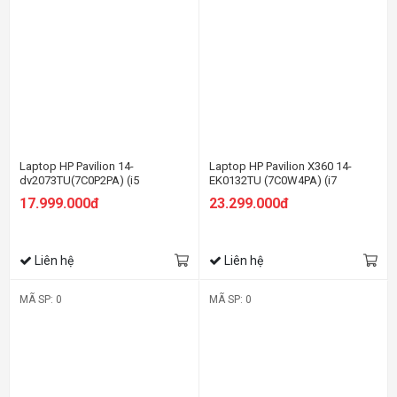
Laptop HP Pavilion 14-
Laptop HP Pavilion X360 14-
dv2073TU(7C0P2PA) (i5
EK0132TU (7C0W4PA) (i7
1235U/16GB RAM/512GB
1255U/16GB RAM/512GB
17.999.000đ
23.299.000đ
SSD/14 FHD/Win11/Vàng)
SSD/14 FHD Cảm
ứng/Bút/Win11/Vàng)
Liên hệ
Liên hệ
MÃ SP: 0
MÃ SP: 0