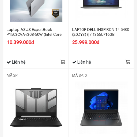
Laptop ASUS ExpertBook
LAPTOP DELL INSPIRON 14 5430
P1503CVA-i308-50W (Intel Core
(20DY3) (I7 1355U/16GB
i3-1315U | Intel UHD | 15.6 inch
RAM/512GB SSD/14.0 INCH
10.399.000đ
25.999.000đ
FHD | 8GB | 512GB | Win 11 |
FHD+/WIN11/OFFICE
Xám)
HS21/BẠC/VỎ NHÔM)
Liên hệ
Liên hệ
MÃ SP:
MÃ SP: 0