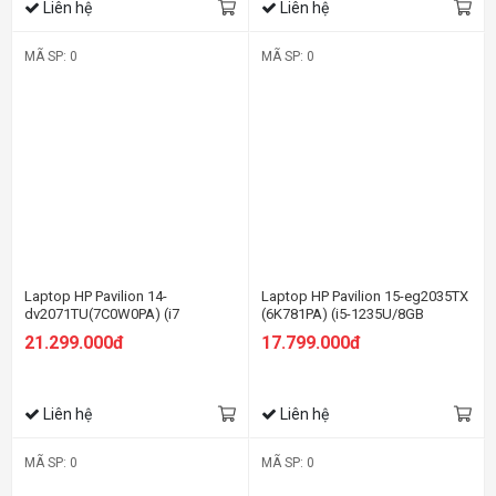
Liên hệ
Liên hệ
MÃ SP: 0
MÃ SP: 0
Laptop HP Pavilion 14-
Laptop HP Pavilion 15-eg2035TX
dv2071TU(7C0W0PA) (i7
(6K781PA) (i5-1235U/8GB
1255U/16GB RAM/512GB
RAM/512GB SSD/15.6
21.299.000đ
17.799.000đ
SSD/14 FHD/Win11/Bạc)
FHD/MX550 2Gb/Win11/Vàng)
Liên hệ
Liên hệ
MÃ SP: 0
MÃ SP: 0