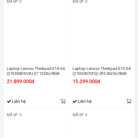
MÃ SP: 0
MÃ SP: 0
Laptop Lenovo Thinkpad E14 G4
Laptop Lenovo Thinkpad E15 G4
(21E300DSVA) (i7 1255U/8GB
(21ED007CFQ) (R5 5625U/8GB
RAM/512GB SSD/14.0 FHD/Dos/
RAM/512GB SSD/15.6 FHD/Dos/
21.899.000đ
15.299.000đ
Đen)
Đen)
Liên hệ
Liên hệ
MÃ SP: 0
MÃ SP: 0