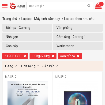
...
Trang chủ
Laptop - Máy tính xách tay
Laptop theo nhu cầu
Đồ họa - Gaming
Văn phòng
Nhỏ gọn
Cảm ứng - 2 trong 1
Cao cấp
Workstation
512GB SSD
1.0kg<2.0kg
Xóa tất cả
Hãng
Tính năng
Sắp xếp
MÃ SP: 0
MÃ SP: 0