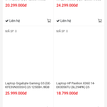
Ram/512GB SSD/RTX3050
Ram/512GB SSD/RTX4050
20.299.000đ
24.299.000đ
4G/15.6 inch FHD 144Hz/Win 11/
6G/15.6 inch FHD 144Hz/Win 11/
Đen)
Đen)
Liên hệ
Liên hệ
MÃ SP: 0
MÃ SP: 0
Laptop Gigabyte Gaming G5 (GE-
Laptop HP Pavilion X360 14-
KFE3VN333SH) (i5 12500H /8GB
EK0056TU (6L294PA) (i5
Ram/512GB SSD/RTX4060
1235U/8GB RAM/512GB SSD/14
25.999.000đ
18.799.000đ
8G/15.6 inch FHD 144Hz/Win 11/
FHD Cảm ứng/Bút/Win11/Vàng)
Đen)