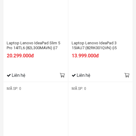
Laptop Lenovo IdeaPad Slim 5
Laptop Lenovo IdeaPad 3
Pro 14ITL6 (82L300MAVN) (i7
15IAU7 (82RK001QVN) (i5
1195G7/16GB RAM/512GB
1235U/8GB RAM/512GB
20.299.000đ
13.999.000đ
SSD/14 2.2K/Win11/Xám)
SSD/15.6 FHD/Win11/Xanh)
Liên hệ
Liên hệ
MÃ SP: 0
MÃ SP: 0