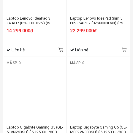
Laptop Lenovo IdeaPad 3
Laptop Lenovo IdeaPad Slim 5
14IAU7 (82RJ001BVN) (i5
Pro 16ARH7 (82SN003LVN) (R5
1235U/8GB RAM/512GB SSD/14
6600HS/16GB RAM/512GB
14.299.000đ
22.299.000đ
FHD/Win11/Xanh)
SSD/16 WQXGA
120HZ/GTX1650
4GB/Win11/Xám đen)
Liên hệ
Liên hệ
MÃ SP: 0
MÃ SP: 0
Laptop Gigabyte Gaming G5 (GE-
Laptop Gigabyte Gaming G5 (GE-
51VN263SH) (i5 12500H /8GB
MFE2VN333SH) (i5 12500H /8GB