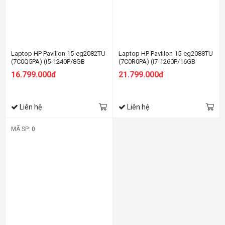
Laptop HP Pavilion 15-eg2082TU
Laptop HP Pavilion 15-eg2088TU
(7C0Q5PA) (i5-1240P/8GB
(7C0R0PA) (i7-1260P/16GB
RAM/512GB SSD/15.6
RAM/512GB SSD/15.6
16.799.000đ
21.799.000đ
FHD/Win11/Vàng)
FHD/Win11/Vàng)
Liên hệ
Liên hệ
MÃ SP: 0