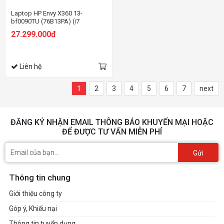
Laptop HP Envy X360 13-
bf0090TU (76B13PA) (i7
1250U/16GB RAM/512GB
27.299.000đ
SSD/13.3 QHD Cảm
ứng/Bút/Win11/Xanh)
Liên hệ
1
2
3
4
5
6
7
next
ĐĂNG KÝ NHẬN EMAIL THÔNG BÁO KHUYẾN MẠI HOẶC
ĐỂ ĐƯỢC TƯ VẤN MIỄN PHÍ
Gửi
Thông tin chung
Giới thiệu công ty
Góp ý, Khiếu nại
Thông tin tuyển dụng