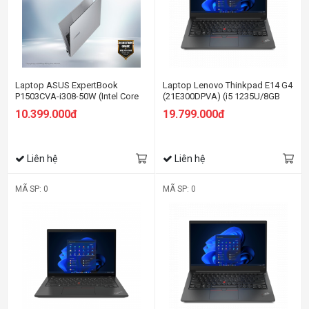
Laptop ASUS ExpertBook
Laptop Lenovo Thinkpad E14 G4
P1503CVA-i308-50W (Intel Core
(21E300DPVA) (i5 1235U/8GB
i3-1315U | Intel UHD | 15.6 inch
RAM/512GB SSD/14.0 FHD/Dos/
10.399.000đ
19.799.000đ
FHD | 8GB | 512GB | Win 11 |
Đen)
Xám)
Liên hệ
Liên hệ
MÃ SP: 0
MÃ SP: 0