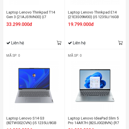
Laptop Lenovo Thinkpad T14
Laptop Lenovo Thinkpad E14
Gen 3 (21AJS9VN00) (i7
(21E3S09M00) (i5 1235U/16GB
1255U/16GB RAM/512GB
RAM/512GB SSD/14.0 FHD/Dos/
33.299.000đ
19.799.000đ
SSD/14 WUXGA/Dos/Đen)
Đen)
Liên hệ
Liên hệ
MÃ SP: 0
MÃ SP: 0
Laptop Lenovo S14 G3
Laptop Lenovo IdeaPad Slim 5
(82TW002CVN) (i5 1235U/8GB
Pro 14AR7H (82SJ0028VN) (R7
RAM/512GB SSD/14
6800HS/16GB RAM/512GB