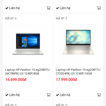
Liên hệ
Liên hệ
MÃ SP: 0
MÃ SP: 0
Laptop HP Pavilion 15-eg2083TU
Laptop HP Pavilion 15-eg2081TU
(6K786PA) (i5 1240P/8GB
(7C0Q4PA) (i5 1240P/16GB
RAM/512GB SSD/15.6
RAM/512GB SSD/15.6
16.699.000đ
17.999.000đ
FHD/Win11/Bạc)
FHD/Win11/Vàng)
Liên hệ
Liên hệ
MÃ SP: 0
MÃ SP: 0