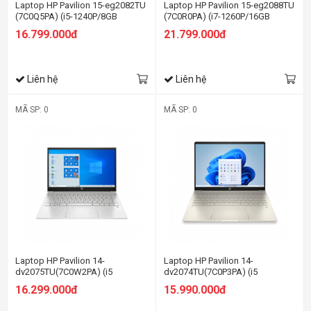
Laptop HP Pavilion 15-eg2082TU
Laptop HP Pavilion 15-eg2088TU
(7C0Q5PA) (i5-1240P/8GB
(7C0R0PA) (i7-1260P/16GB
RAM/512GB SSD/15.6
RAM/512GB SSD/15.6
16.799.000đ
21.799.000đ
FHD/Win11/Vàng)
FHD/Win11/Vàng)
Liên hệ
Liên hệ
MÃ SP: 0
MÃ SP: 0
Laptop HP Pavilion 14-
Laptop HP Pavilion 14-
dv2075TU(7C0W2PA) (i5
dv2074TU(7C0P3PA) (i5
1235U/8GB RAM/512GB SSD/14
1235U/8GB RAM/512GB SSD/14
16.299.000đ
15.990.000đ
FHD/Win11/Bạc)
FHD/Win11/Vàng)