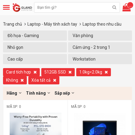
...
Trang chủ
Laptop - Máy tính xách tay
Laptop theo nhu cầu
Đồ họa - Gaming
Văn phòng
Nhỏ gọn
Cảm ứng - 2 trong 1
Cao cấp
Workstation
Card tích hợp
512GB SSD
1.0kg<2.0kg
Không
Xóa tất cả
Hãng
Tính năng
Sắp xếp
MÃ SP: 0
MÃ SP: 0