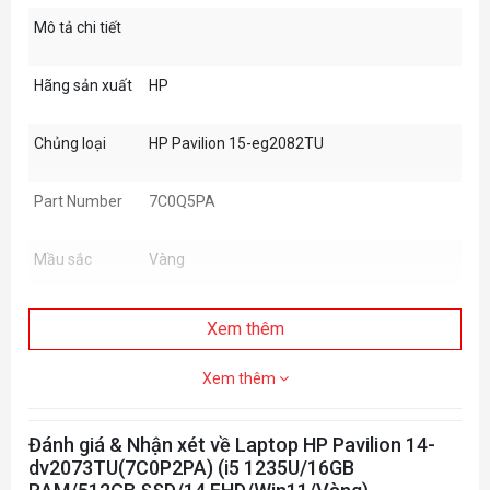
Mô tả chi tiết
Hãng sản xuất
HP
Chủng loại
HP Pavilion 15-eg2082TU
Part Number
7C0Q5PA
Mầu sắc
Vàng
Bộ vi xử lý
i5-1240P
Xem thêm
Chipset
Intel
Xem thêm
Bộ nhớ trong
2 x 4GB DDR4/ 3200MHz
Đánh giá & Nhận xét về Laptop HP Pavilion 14-
dv2073TU(7C0P2PA) (i5 1235U/16GB