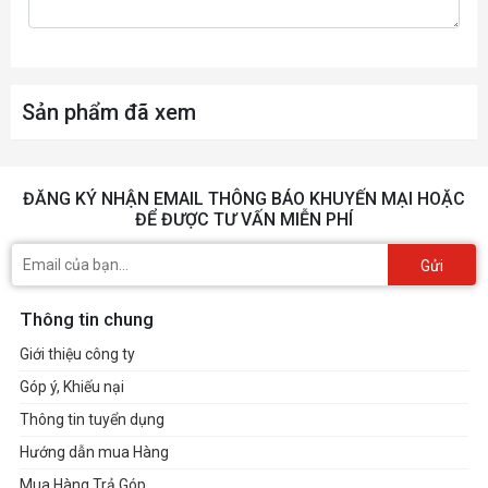
HP Wide Vision HD Camera with integrated
Webcam
dual array digital microphone
Sản phẩm đã xem
Realtek High Definition Audio (B&O PLAY
Audio
with dual speakers)
ĐĂNG KÝ NHẬN EMAIL THÔNG BÁO KHUYẾN MẠI HOẶC
Giao tiếp mạng
Gigabit
ĐỂ ĐƯỢC TƯ VẤN MIỄN PHÍ
Giao tiếp
Gửi
Bluetooth 5.0 , 802.11 ac
không dây
Thông tin chung
2 x USB 3.1 Gen 1 Type-A ; 1 x USB 3.1 Gen 1
Giới thiệu công ty
Type-C (support HP Sleep and Charge,
Cổng giao tiếp
Góp ý, Khiếu nại
DisplayPort) ; 1 x HDMI ; 1 x
Headphone/Microphone combo audio jack
Thông tin tuyển dụng
Hướng dẫn mua Hàng
Pin
3 Cell Int (41Wh)
Mua Hàng Trả Góp