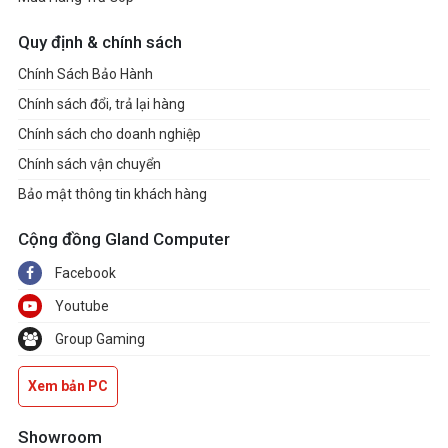
Kích thước
Quy định & chính sách
(rộng x dài x
Chính Sách Bảo Hành
36.02 x 23.40 x 1.79 cm (W x D x H)
cao)
Chính sách đổi, trả lại hàng
Cân nặng
1.677 kg
Chính sách cho doanh nghiệp
Chính sách vận chuyển
Hệ điều hành
Windows 11 Home Single Language 64-bit
Bảo mật thông tin khách hàng
Phụ kiện đi
Cộng đồng Gland Computer
Sách hướng dẫn, AC Adapter 45Wh
kèm
Facebook
Youtube
Group Gaming
Xem bản PC
Showroom