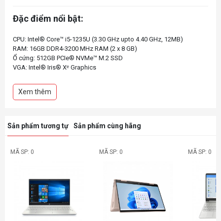
Đặc điểm nổi bật:
CPU: Intel® Core™ i5-1235U (3.30 GHz upto 4.40 GHz, 12MB)
RAM: 16GB DDR4-3200 MHz RAM (2 x 8 GB)
Ổ cứng: 512GB PCIe® NVMe™ M.2 SSD
VGA: Intel® Iris® Xᵉ Graphics
Màn hình: 14 inch FHD (1920 x 1080), IPS, 250 nits, 45% NTSC
Màu sắc: Vàng
Xem thêm
Sản phẩm tương tự
Sản phẩm cùng hãng
MÃ SP: 0
MÃ SP: 0
MÃ SP: 0