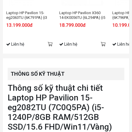
Laptop HP Pavilion 15-
Laptop HP Pavilion X360
Laptop HP 
eg2063TU (6K791PA) (i3
14-EK0056TU (6L294PA) (i5
(6K796PA) 
1215U/8GB RAM/256GB
1235U/8GB RAM/512GB
RAM/256GB
13.199.000đ
18.799.000đ
10.199.0
SSD/15.6 FHD/Win11/Bạc)
SSD/14 FHD Cảm
HD/Win11/
ứng/Bút/Win11/Vàng)
Liên hệ
Liên hệ
Liên hệ
THÔNG SỐ KỸ THUẬT
Thông số kỹ thuật chi tiết
Laptop HP Pavilion 15-
eg2082TU (7C0Q5PA) (i5-
1240P/8GB RAM/512GB
SSD/15.6 FHD/Win11/Vàng)