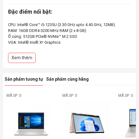
Đặc điểm nổi bật:
CPU: Intel® Core™ i5-1235U (3.30 GHz upto 4.40 GHz, 12MB)
RAM: 16GB DDR4-3200 MHz RAM (2 x 8 GB)
Ổ cứng: 512GB PCIe® NVMe™ M.2 SSD
VGA: Intel® Iris® Xᵉ Graphics
Màn hình: 14 inch FHD (1920 x 1080), IPS, 250 nits, 45% NTSC
Màu sắc: Vàng
Xem thêm
Sản phẩm tương tự
Sản phẩm cùng hãng
MÃ SP: 0
MÃ SP: 0
MÃ SP: 0