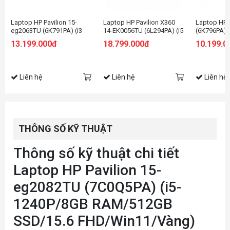
Laptop HP Pavilion 15-
Laptop HP Pavilion X360
Laptop HP 
eg2063TU (6K791PA) (i3
14-EK0056TU (6L294PA) (i5
(6K796PA) 
1215U/8GB RAM/256GB
1235U/8GB RAM/512GB
RAM/256GB
13.199.000đ
18.799.000đ
10.199.0
SSD/15.6 FHD/Win11/Bạc)
SSD/14 FHD Cảm
HD/Win11/
ứng/Bút/Win11/Vàng)
Liên hệ
Liên hệ
Liên hệ
THÔNG SỐ KỸ THUẬT
Thông số kỹ thuật chi tiết
Laptop HP Pavilion 15-
eg2082TU (7C0Q5PA) (i5-
1240P/8GB RAM/512GB
SSD/15.6 FHD/Win11/Vàng)