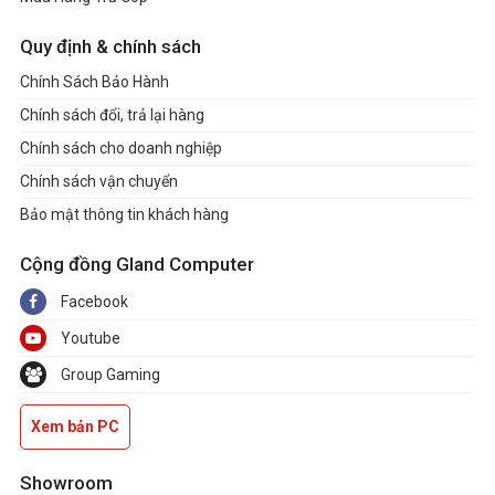
Kích thước
Quy định & chính sách
(rộng x dài x
Chính Sách Bảo Hành
36.02 x 23.40 x 1.79 cm (W x D x H)
cao)
Chính sách đổi, trả lại hàng
Cân nặng
1.677 kg
Chính sách cho doanh nghiệp
Chính sách vận chuyển
Hệ điều hành
Windows 11 Home Single Language 64-bit
Bảo mật thông tin khách hàng
Phụ kiện đi
Cộng đồng Gland Computer
Sách hướng dẫn, AC Adapter 45Wh
kèm
Facebook
Youtube
Group Gaming
Xem bản PC
Showroom