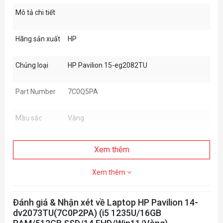
Mô tả chi tiết
Hãng sản xuất
HP
Chủng loại
HP Pavilion 15-eg2082TU
Part Number
7C0Q5PA
Mầu sắc
Vàng
Bộ vi xử lý
i5-1240P
Xem thêm
Chipset
Intel
Xem thêm
Bộ nhớ trong
2 x 4GB DDR4/ 3200MHz
Đánh giá & Nhận xét về Laptop HP Pavilion 14-
dv2073TU(7C0P2PA) (i5 1235U/16GB