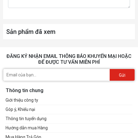
HP Wide Vision HD Camera with integrated
Webcam
dual array digital microphone
Sản phẩm đã xem
Realtek High Definition Audio (B&O PLAY
Audio
with dual speakers)
ĐĂNG KÝ NHẬN EMAIL THÔNG BÁO KHUYẾN MẠI HOẶC
Giao tiếp mạng
Gigabit
ĐỂ ĐƯỢC TƯ VẤN MIỄN PHÍ
Giao tiếp
Gửi
Bluetooth 5.0 , 802.11 ac
không dây
Thông tin chung
2 x USB 3.1 Gen 1 Type-A ; 1 x USB 3.1 Gen 1
Giới thiệu công ty
Type-C (support HP Sleep and Charge,
Cổng giao tiếp
Góp ý, Khiếu nại
DisplayPort) ; 1 x HDMI ; 1 x
Headphone/Microphone combo audio jack
Thông tin tuyển dụng
Hướng dẫn mua Hàng
Pin
3 Cell Int (41Wh)
Mua Hàng Trả Góp