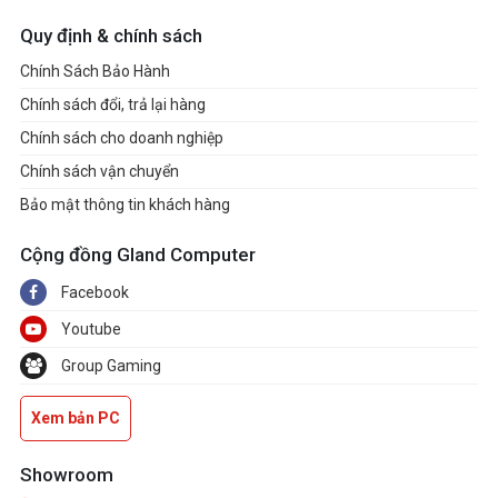
Quy định & chính sách
Kích thước
(rộng x dài x
32.68 x 22.55 x 1.79 cm
Chính Sách Bảo Hành
cao)
Chính sách đổi, trả lại hàng
Chính sách cho doanh nghiệp
Cân nặng
1.6 kg
Chính sách vận chuyển
Hệ điều hành
Windows 11 Home
Bảo mật thông tin khách hàng
Cộng đồng Gland Computer
Facebook
Youtube
Group Gaming
Xem bản PC
Showroom