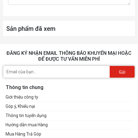
Audio
Integrated dual array digital microphone
Giao tiếp
Intel® Wireless-AC 9560 802.11b/g/n/ac
Sản phẩm đã xem
mạng
(2x2) Wi-Fi®
Giao tiếp
Bluetooth® 5 Combo
ĐĂNG KÝ NHẬN EMAIL THÔNG BÁO KHUYẾN MẠI HOẶC
không dây
ĐỂ ĐƯỢC TƯ VẤN MIỄN PHÍ
Gửi
1 USB 3.1 Gen 1 Type-C™ (Data Transfer
Only, 5 Gb/s signaling rate); 2 USB 3.1 Gen 1
Thông tin chung
Type-A (Data Transfer Only); 1 AC smart pin;
Cổng giao tiếp
1 HDMI 1.4b; 1 headphone/microphone
Giới thiệu công ty
combo; 1 RJ-45
Góp ý, Khiếu nại
Thông tin tuyển dụng
Hướng dẫn mua Hàng
Pin
3-cell, 41 Wh Li-ion
Mua Hàng Trả Góp