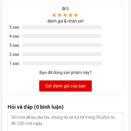
0
/5
Số khe cắm
2
đánh giá & nhận xét
Dung lượng tối
5 sao
16
đa
4 sao
3 sao
VGA
Intel® Iris® Xe Graphics
2 sao
Ổ cứng
512GB SSD PCIe® NVMe™ M.2 SSD
1 sao
Bạn đã dùng sản phẩm này?
Ổ quang
Gửi đánh giá của bạn
Card Reader
Hỏi và đáp (0 bình luận)
Màn hình
14.0Inch Full HD
Webcam
có