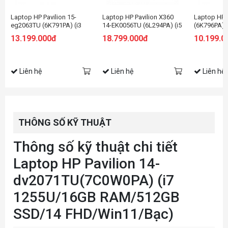
Laptop HP Pavilion 15-
Laptop HP Pavilion X360
Laptop HP 
eg2063TU (6K791PA) (i3
14-EK0056TU (6L294PA) (i5
(6K796PA) 
1215U/8GB RAM/256GB
1235U/8GB RAM/512GB
RAM/256GB
13.199.000đ
18.799.000đ
10.199.0
SSD/15.6 FHD/Win11/Bạc)
SSD/14 FHD Cảm
HD/Win11/
ứng/Bút/Win11/Vàng)
Liên hệ
Liên hệ
Liên hệ
THÔNG SỐ KỸ THUẬT
Thông số kỹ thuật chi tiết
Laptop HP Pavilion 14-
dv2071TU(7C0W0PA) (i7
1255U/16GB RAM/512GB
SSD/14 FHD/Win11/Bạc)