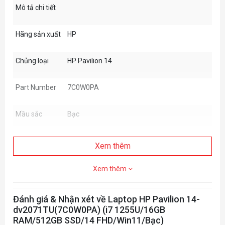
Mô tả chi tiết
Hãng sản xuất
HP
Chủng loại
HP Pavilion 14
Part Number
7C0W0PA
Mầu sắc
Bạc
Intel®Core™i7 1255U (upto4.7
Xem thêm
Bộ vi xử lý
GHzwithIntel®TurboBoostTechnology,
12MBL3 cache, 10 cores, 12 threads)
Xem thêm
Chipset
Intel SOC
Đánh giá & Nhận xét về Laptop HP Pavilion 14-
dv2071TU(7C0W0PA) (i7 1255U/16GB
Bộ nhớ trong
16GB DDR4-3200
RAM/512GB SSD/14 FHD/Win11/Bạc)