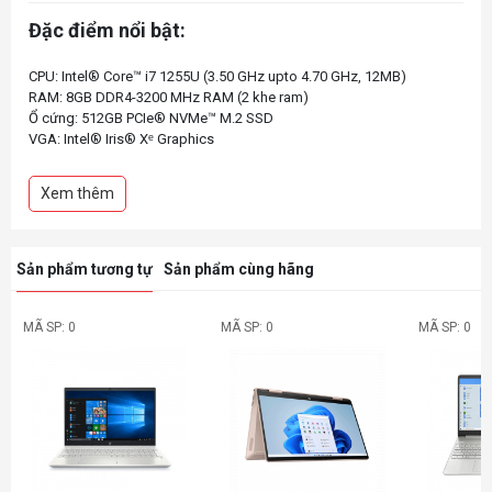
Đặc điểm nổi bật:
CPU: Intel® Core™ i7 1255U (3.50 GHz upto 4.70 GHz, 12MB)
RAM: 8GB DDR4-3200 MHz RAM (2 khe ram)
Ổ cứng: 512GB PCIe® NVMe™ M.2 SSD
VGA: Intel® Iris® Xᵉ Graphics
Màn hình: 14 inch FHD (1920 x 1080), IPS, 250 nits, 45% NTSC
Màu sắc: Bạc
Xem thêm
Sản phẩm tương tự
Sản phẩm cùng hãng
MÃ SP: 0
MÃ SP: 0
MÃ SP: 0