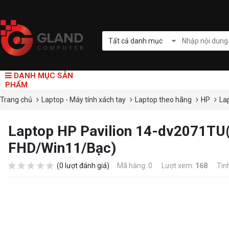
Tất cả danh mục
DANH MỤC SẢN
PHẨM
Trang chủ
Laptop - Máy tính xách tay
Laptop theo hãng
HP
La
Laptop HP Pavilion 14-dv2071T
FHD/Win11/Bạc)
(0 lượt đánh giá)
Mã hàng: 0
Lượt xem:
168
Tìn