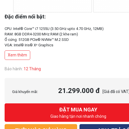
Đặc điểm nổi bật:
CPU: Intel® Core™ i7 1255U (3.50 GHz upto 4.70 GHz, 12MB)
RAM: 8GB DDR4-3200 MHz RAM (2 khe ram)
Ổ cứng: 512GB PCIe® NVMe™ M.2 SSD
VGA: Intel® Iris® Xᵉ Graphics
Màn hình: 14 inch FHD (1920 x 1080), IPS, 250 nits, 45% NTSC
Xem thêm
Màu sắc: Bạc
Bảo hành:
12 Tháng
21.299.000 đ
[Giá đã có VAT
Giá khuyến mãi:
ĐẶT MUA NGAY
Giao hàng tận nơi nhanh chóng