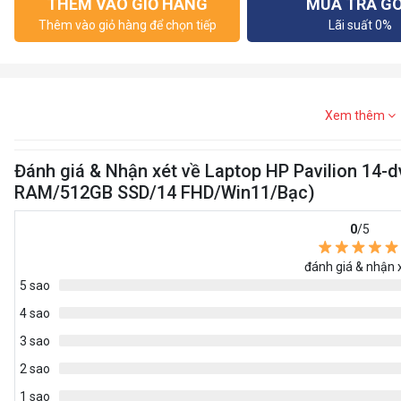
THÊM VÀO GIỎ HÀNG
MUA TRẢ G
Thêm vào giỏ hàng để chọn tiếp
Lãi suất 0%
Xem thêm
Đánh giá & Nhận xét về Laptop HP Pavilion 1
RAM/512GB SSD/14 FHD/Win11/Bạc)
0
/5
đánh giá & nhận 
5 sao
4 sao
3 sao
2 sao
1 sao