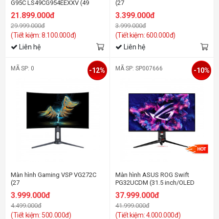
G95C LS49CG954EEXXV (49
(27
inch/DQHD/VA/240Hz/1ms/Cong)
inch/FHD/VA/180Hz/1ms/Loa/Cong
21.899.000đ
3.399.000đ
29.999.000đ
3.999.000đ
(Tiết kiệm: 8.100.000đ)
(Tiết kiệm: 600.000đ)
Liên hệ
Liên hệ
MÃ SP: 0
MÃ SP: SP007666
-12%
-10%
Màn hình Gaming VSP VG272C
Màn hình ASUS ROG Swift
(27
PG32UCDM (31.5 inch/OLED
inch/FHD/VA/240Hz/1ms/Loa/Cong)
4K/240Hz/0.03ms/USB-C)
3.999.000đ
37.999.000đ
4.499.000đ
41.999.000đ
(Tiết kiệm: 500.000đ)
(Tiết kiệm: 4.000.000đ)