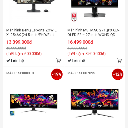
Màn hình BenQ Esports ZOWIE
Màn hình MSI MAG 271QPX QD-
XL2546X (24.5 inch/FHD/Fast
OLED E2 – 27 inch WQHD QD-
TN/240Hz/0.5ms/DyAc™2)
OLED | 240Hz | 0.03ms | Type-C |
13.399.000đ
16.499.000đ
Gaming Monitor
13.999.000đ
19.999.000đ
(Tiết kiệm: 600.000đ)
(Tiết kiệm: 3.500.000đ)
Liên hệ
Liên hệ
MÃ SP: SP008313
MÃ SP: SP007895
-19%
-12%