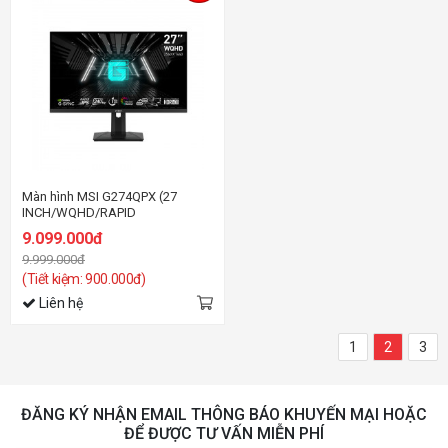
Màn hình MSI G274QPX (27
INCH/WQHD/RAPID
IPS/240HZ/1MS)
9.099.000đ
9.999.000đ
(Tiết kiệm: 900.000đ)
Liên hệ
1
2
3
ĐĂNG KÝ NHẬN EMAIL THÔNG BÁO KHUYẾN MẠI HOẶC
ĐỂ ĐƯỢC TƯ VẤN MIỄN PHÍ