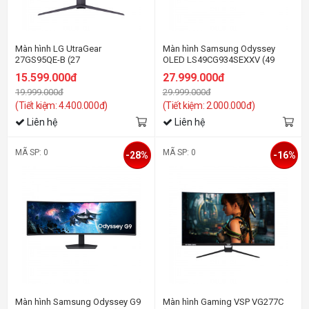
Màn hình LG UtraGear
Màn hình Samsung Odyssey
27GS95QE-B (27
OLED LS49CG934SEXXV (49
inch/QHD/OLED/240Hz/0.3ms)
inch/DQHD/OLED/240Hz/0.03ms/Co
15.599.000đ
27.999.000đ
19.999.000đ
29.999.000đ
(Tiết kiệm: 4.400.000đ)
(Tiết kiệm: 2.000.000đ)
Liên hệ
Liên hệ
MÃ SP: 0
MÃ SP: 0
-28%
-16%
Màn hình Samsung Odyssey G9
Màn hình Gaming VSP VG277C