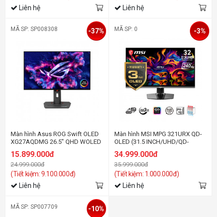
Liên hệ
Liên hệ
MÃ SP: SP008308
MÃ SP: 0
-37%
-3%
Màn hình Asus ROG Swift OLED
Màn hình MSI MPG 321URX QD-
XG27AQDMG 26.5″ QHD WOLED
OLED (31.5 INCH/UHD/QD-
240Hz
OLED/240HZ/0.03MS)
15.899.000đ
34.999.000đ
24.999.000đ
35.999.000đ
(Tiết kiệm: 9.100.000đ)
(Tiết kiệm: 1.000.000đ)
Liên hệ
Liên hệ
MÃ SP: SP007709
-10%