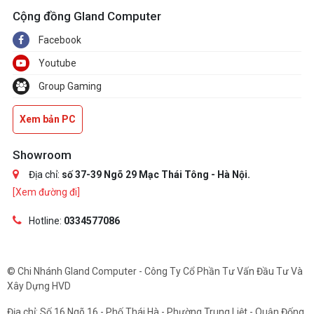
Cộng đồng Gland Computer
Facebook
Youtube
Group Gaming
Xem bản PC
Showroom
Địa chỉ:
số 37-39 Ngõ 29 Mạc Thái Tông - Hà Nội.
[Xem đường đi]
Hotline:
0334577086
© Chi Nhánh Gland Computer - Công Ty Cổ Phần Tư Vấn Đầu Tư Và
Xây Dựng HVD
Địa chỉ: Số 16 Ngõ 16 - Phố Thái Hà - Phường Trung Liệt - Quận Đống