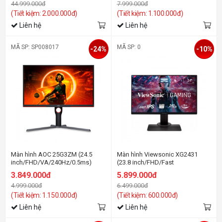
44.999.000đ
7.999.000đ
(Tiết kiệm: 2.000.000đ)
(Tiết kiệm: 1.100.000đ)
Liên hệ
Liên hệ
MÃ SP: SP008017
MÃ SP: 0
-24%
-10%
Màn hình AOC 25G3ZM (24.5
Màn hình Viewsonic XG2431
inch/FHD/VA/240Hz/0.5ms)
(23.8 inch/FHD/Fast
IPS/240Hz/1ms/Loa)
3.849.000đ
5.899.000đ
4.999.000đ
6.499.000đ
(Tiết kiệm: 1.150.000đ)
(Tiết kiệm: 600.000đ)
Liên hệ
Liên hệ