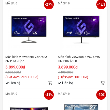
MÃ SP: 0
MÃ SP: 0
-27%
-12%
Màn hình Viewsonic VX2758A-
Màn hình Viewsonic VX2479A-
2K-PRO-3 (27
HD-PRO (23.8
inch/QHD/IPS/240Hz/1ms)
inch/FHD/IPS/240Hz/1ms)
5.899.000đ
3.699.000đ
7.990.000đ
4.199.000đ
(Tiết kiệm: 2.091.000đ)
(Tiết kiệm: 500.000đ)
Liên hệ
Liên hệ
MÃ SP: 0
MÃ SP: 0
-41%
-30%