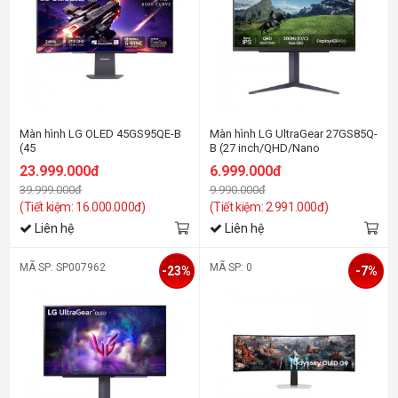
Màn hình LG OLED 45GS95QE-B
Màn hình LG UltraGear 27GS85Q-
(45
B (27 inch/QHD/Nano
inch/OLED/QHD/240Hz/0.03ms/Cong)
IPS/200Hz/1ms)
23.999.000đ
6.999.000đ
39.999.000đ
9.990.000đ
(Tiết kiệm: 16.000.000đ)
(Tiết kiệm: 2.991.000đ)
Liên hệ
Liên hệ
MÃ SP: SP007962
MÃ SP: 0
-23%
-7%