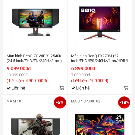
Màn hình BenQ ZOWIE XL2540K
Màn hình BenQ EX270M (27
(24.5 inch/FHD/TN/240Hz/1ms)
inch/FHD/IPS/240Hz/1ms/HDR/Loa)
9.099.000đ
6.899.000đ
13.999.000đ
7.099.000đ
(Tiết kiệm: 4.900.000đ)
(Tiết kiệm: 200.000đ)
Liên hệ
Liên hệ
MÃ SP: 0
MÃ SP: SP008182
-5%
-18%