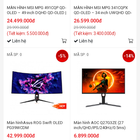
MÀN HÌNH MSI MPG 491CQP QD-
MÀN HÌNH MSI MPG 341CQPX
OLED – 49 inch DQHD QD-OLED |
QD-OLED – 34 inch UWQHD QD-
144Hz | 0.03ms | Type-C | Curved
OLED | 240Hz | 0.03ms | Type-C |
24.499.000đ
26.599.000đ
Monitor
Curved Monitor
29.999.000đ
29.999.000đ
(Tiết kiệm: 5.500.000đ)
(Tiết kiệm: 3.400.000đ)
Liên hệ
Liên hệ
MÃ SP: 0
MÃ SP: 0
-5%
-14%
Màn hìnhAsus ROG Swift OLED
Màn hình AOC Q27G3ZE (27
PG39WCDM
inch/QHD/IPS/240Hz/0.5ms)
42.999.000đ
6.899.000đ