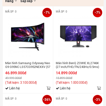
Hãng
Sắp xếp
MÃ SP: 0
MÃ SP: 0
-7%
-7%
Màn hình Samsung Odyssey Neo
Màn hình BenQ ZOWIE XL2746K
G9 G95NC LS57CG952NEXXV (57
(27 inch/FHD/TN/240Hz/0.5ms)
inch/DUHD/VA/240Hz/1ms/Cong)
46.899.000đ
14.899.000đ
49.999.000đ
15.899.000đ
(Tiết kiệm: 3.100.000đ)
(Tiết kiệm: 1.000.000đ)
Liên hệ
Liên hệ
MÃ SP: 0
MÃ SP: 0
-36%
-3%