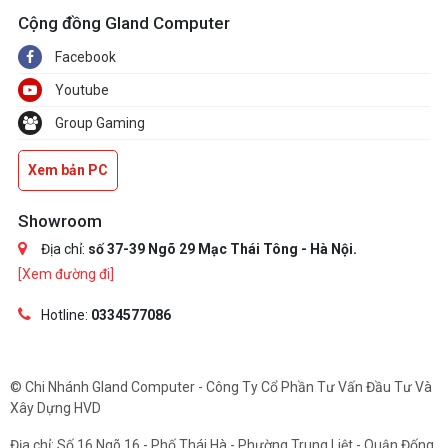
Cộng đồng Gland Computer
Facebook
Youtube
Group Gaming
Xem bản PC
Showroom
Địa chỉ:
số 37-39 Ngõ 29 Mạc Thái Tông - Hà Nội.
[Xem đường đi]
Hotline:
0334577086
© Chi Nhánh Gland Computer - Công Ty Cổ Phần Tư Vấn Đầu Tư Và
Xây Dựng HVD
Địa chỉ: Số 16 Ngõ 16 - Phố Thái Hà - Phường Trung Liệt - Quận Đống