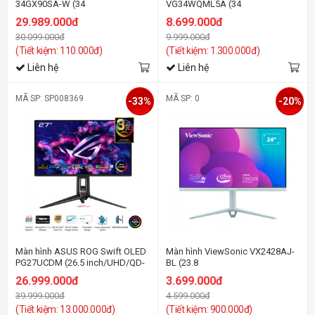
34GX90SA-W (34
VG34WQML5A (34
inch/WQHD/OLED/240Hz/0.03ms/webOS/cong)
inch/WQHD/VA/250Hz/1ms/loa)
29.989.000đ
8.699.000đ
30.099.000đ
9.999.000đ
(Tiết kiệm: 110.000đ)
(Tiết kiệm: 1.300.000đ)
Liên hệ
Liên hệ
MÃ SP: SP008369
MÃ SP: 0
-33%
-20%
Màn hình ASUS ROG Swift OLED
Màn hình ViewSonic VX2428AJ-
PG27UCDM (26.5 inch/UHD/QD-
BL (23.8
OLED/240Hz/0.03ms)
inch/FHD/IPS/240Hz/0.5ms/loa)
26.999.000đ
3.699.000đ
39.999.000đ
4.599.000đ
(Tiết kiệm: 13.000.000đ)
(Tiết kiệm: 900.000đ)