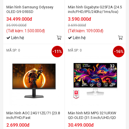
Màn hình Samsung Odyssey
Màn hình Gigabyte G25F2A (24.5
OLED G9 G93SD
inch/FHD/IPS/240hz/1ms/loa)
LS49DG930SEXXV (49
34.499.000đ
3.590.000đ
inch/DQHD/OLED/240Hz/0.03ms/cong)
35.999.000đ
3.699.000đ
(Tiết kiệm: 1.500.000đ)
(Tiết kiệm: 109.000đ)
Liên hệ
Liên hệ
MÃ SP: 0
MÃ SP: 0
-11%
-16%
Màn hình AOC 24G11ZE/71 (23.8
Màn hình MSI MPG 321URXW
inch/FHD/Fast
QD-OLED (31.5 inch/UHD/QD
IPS/240Hz/0.3ms)
OLED/240Hz/0.03ms/USB-C
2.699.000đ
30.499.000đ
90W)