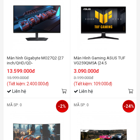
Màn hình Gigabyte MO27Q2 (27
Màn Hình Gaming ASUS TUF
inch/QHD/QD-
VG259QM5A (24.5
OLED/240Hz/0.03ms/loa)
inch/FHD/Fast
13.599.000đ
3.090.000đ
IPS/240Hz/0.03ms/loa)
15.999.000đ
3.199.000đ
(Tiết kiệm: 2.400.000đ)
(Tiết kiệm: 109.000đ)
Liên hệ
Liên hệ
MÃ SP: 0
MÃ SP: 0
-2%
-24%