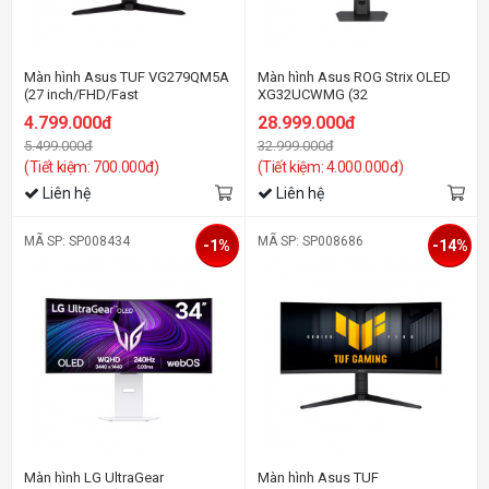
Màn hình Asus TUF VG279QM5A
Màn hình Asus ROG Strix OLED
(27 inch/FHD/Fast
XG32UCWMG (32
IPS/240Hz/0.3ms/loa)
inch/WOLED/UHD@240Hz &
4.799.000đ
28.999.000đ
FHD@480Hz/0.03ms)
5.499.000đ
32.999.000đ
(Tiết kiệm: 700.000đ)
(Tiết kiệm: 4.000.000đ)
Liên hệ
Liên hệ
MÃ SP: SP008434
MÃ SP: SP008686
-1%
-14%
Màn hình LG UltraGear
Màn hình Asus TUF