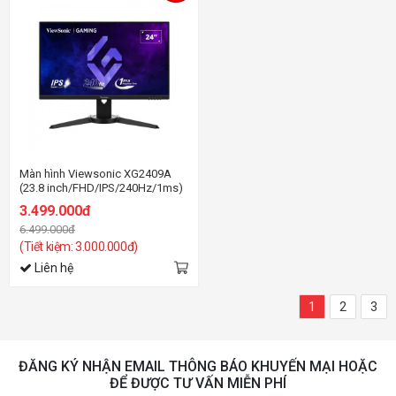
Màn hình Viewsonic XG2409A
(23.8 inch/FHD/IPS/240Hz/1ms)
3.499.000đ
6.499.000đ
(Tiết kiệm: 3.000.000đ)
Liên hệ
1
2
3
ĐĂNG KÝ NHẬN EMAIL THÔNG BÁO KHUYẾN MẠI HOẶC
ĐỂ ĐƯỢC TƯ VẤN MIỄN PHÍ