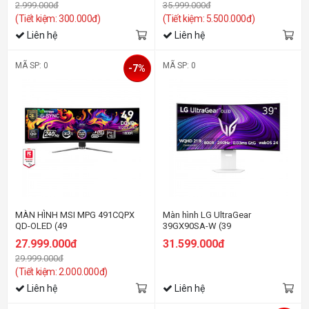
2.999.000đ
35.999.000đ
(Tiết kiệm: 300.000đ)
(Tiết kiệm: 5.500.000đ)
Liên hệ
Liên hệ
MÃ SP: 0
MÃ SP: 0
-7%
MÀN HÌNH MSI MPG 491CQPX
Màn hình LG UltraGear
QD-OLED (49
39GX90SA-W (39
inch/DQHD/OLED/240Hz/0.03ms/USB-
inch/WQHD/OLED/240Hz/0.03ms/c
27.999.000đ
31.599.000đ
C 98W)
29.999.000đ
(Tiết kiệm: 2.000.000đ)
Liên hệ
Liên hệ