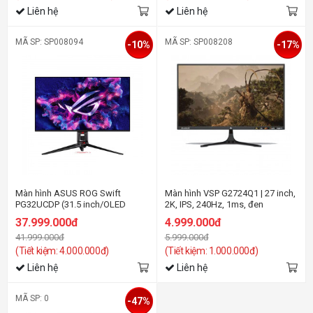
Liên hệ
Liên hệ
MÃ SP: SP008094
MÃ SP: SP008208
-10%
-17%
Màn hình ASUS ROG Swift
Màn hình VSP G2724Q1 | 27 inch,
PG32UCDP (31.5 inch/OLED
2K, IPS, 240Hz, 1ms, đen
4K/240Hz/0.03ms/USB-C)
37.999.000đ
4.999.000đ
41.999.000đ
5.999.000đ
(Tiết kiệm: 4.000.000đ)
(Tiết kiệm: 1.000.000đ)
Liên hệ
Liên hệ
MÃ SP: 0
-47%