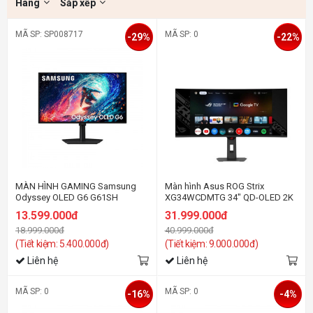
Hãng
Sắp xếp
MÃ SP: SP008717
MÃ SP: 0
-29%
-22%
MÀN HÌNH GAMING Samsung
Màn hình Asus ROG Strix
Odyssey OLED G6 G61SH
XG34WCDMTG 34" QD-OLED 2K
LS27HG612SEXXV (27
240Hz USBC Android 14 Google
13.599.000đ
31.999.000đ
inch/QHD/OLED/240Hz/0.03ms)
TV
18.999.000đ
40.999.000đ
(Tiết kiệm: 5.400.000đ)
(Tiết kiệm: 9.000.000đ)
Liên hệ
Liên hệ
MÃ SP: 0
MÃ SP: 0
-16%
-4%