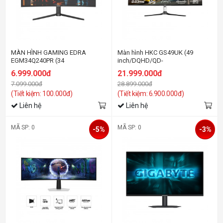
MÀN HÌNH GAMING EDRA
Màn hình HKC GS49UK (49
EGM34Q240PR (34
inch/DQHD/QD-
inch/WQHD/VA/240Hz/1ms)
OLED/240Hz/0.03ms/cong)
6.999.000đ
21.999.000đ
7.099.000đ
28.899.000đ
(Tiết kiệm: 100.000đ)
(Tiết kiệm: 6.900.000đ)
Liên hệ
Liên hệ
MÃ SP: 0
MÃ SP: 0
-5%
-3%