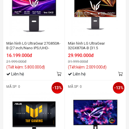
Màn hình LG UltraGear 27G850A-
Màn hình LG UltraGear
B (27 inch/Nano IPS/UHD-
32GX870A-B (31.5
240Hz/FHD-4800Hz/1ms)
inch/OLED/UHD-240Hz/FHD-
16.199.000đ
29.990.000đ
480Hz/0.03ms/USB-C)
21.999.000đ
31.999.000đ
(Tiết kiệm: 5.800.000đ)
(Tiết kiệm: 2.009.000đ)
Liên hệ
Liên hệ
MÃ SP: 0
MÃ SP: 0
-13%
-13%