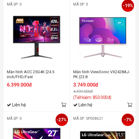
MÃ SP: 0
MÃ SP: 0
-19%
Màn hình AOC 25G4K (24.5
Màn hình ViewSonic VX2428AJ-
inch/FHD/Fast
PK (23.8
IPS/420Hz/0.3ms)
inch/FHD/IPS/240Hz/0.5ms/loa)
6.399.000đ
3.749.000đ
4.599.000đ
(Tiết kiệm: 850.000đ)
Liên hệ
Liên hệ
MÃ SP: 0
MÃ SP: SP008621
-27%
-7%