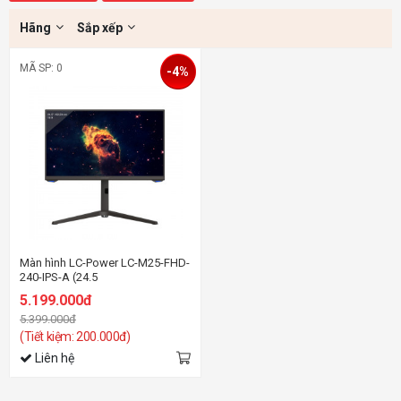
Hãng
Sắp xếp
MÃ SP: 0
-4%
Màn hình LC-Power LC-M25-FHD-
240-IPS-A (24.5
inch/FHD/IPS/240Hz/1ms)
5.199.000đ
5.399.000đ
(Tiết kiệm: 200.000đ)
Liên hệ