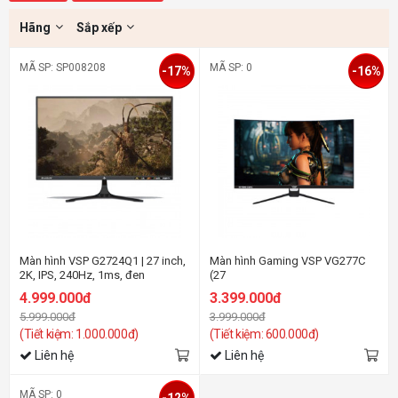
Hãng
Sắp xếp
MÃ SP: SP008208
MÃ SP: 0
-17%
-16%
Màn hình VSP G2724Q1 | 27 inch,
Màn hình Gaming VSP VG277C
2K, IPS, 240Hz, 1ms, đen
(27
inch/FHD/VA/180Hz/1ms/Loa/Cong
4.999.000đ
3.399.000đ
5.999.000đ
3.999.000đ
(Tiết kiệm: 1.000.000đ)
(Tiết kiệm: 600.000đ)
Liên hệ
Liên hệ
MÃ SP: 0
-12%