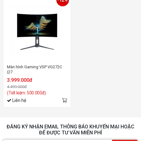
Màn hình Gaming VSP VG272C
(27
inch/FHD/VA/240Hz/1ms/Loa/Cong)
3.999.000đ
4.499.000đ
(Tiết kiệm: 500.000đ)
Liên hệ
ĐĂNG KÝ NHẬN EMAIL THÔNG BÁO KHUYẾN MẠI HOẶC
ĐỂ ĐƯỢC TƯ VẤN MIỄN PHÍ