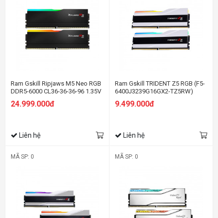
Ram Gskill Ripjaws M5 Neo RGB
Ram Gskill TRIDENT Z5 RGB (F5-
DDR5-6000 CL36-36-36-96 1.35V
6400J3239G16GX2-TZ5RW)
64GB (2x32GB) Intel XMP / AMD
32GB (2 x 16GB) DDR5 6400Mhz
24.999.000đ
9.499.000đ
EXPO
Liên hệ
Liên hệ
MÃ SP: 0
MÃ SP: 0