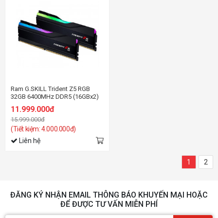
Ram G.SKILL Trident Z5 RGB
32GB 6400MHz DDR5 (16GBx2)
F5-6400J3239G16GX2-TZ5RK
11.999.000đ
15.999.000đ
(Tiết kiệm: 4.000.000đ)
Liên hệ
1
2
ĐĂNG KÝ NHẬN EMAIL THÔNG BÁO KHUYẾN MẠI HOẶC
ĐỂ ĐƯỢC TƯ VẤN MIỄN PHÍ