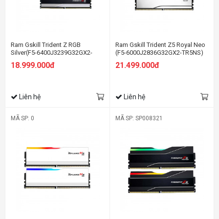
Ram Gskill Trident Z RGB
Ram Gskill Trident Z5 Royal Neo
Silver(F5-6400J3239G32GX2-
(F5-6000J2836G32GX2-TR5NS)
TZ5RS) 64GB (2x32GB) DDR5
64GB (2x32GB) DDR5 6000MHz
18.999.000đ
21.499.000đ
6400MHz
(AMD EXPO)
Liên hệ
Liên hệ
MÃ SP: 0
MÃ SP: SP008321