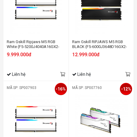
Ram Gskill Ripjaws M5 RGB
Ram Gskill RIPJAWS M5 RGB
White (F5-5200J4040A16GX2-
BLACK (F5-6000J3648D16GX2-
RM5RW) 32GB (2x16GB) DDR5
RM5RK) 32GB (2x16GB) DDR5
9.999.000đ
12.999.000đ
5200 MHz
6000MHz
Liên hệ
Liên hệ
MÃ SP: SP007903
MÃ SP: SP007760
-16%
-12%