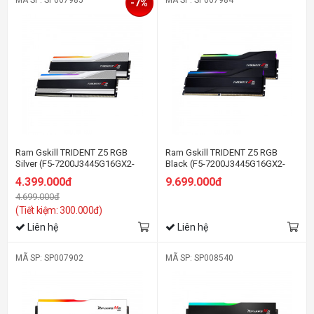
MÃ SP: SP007985
MÃ SP: SP007984
-7%
Ram Gskill TRIDENT Z5 RGB
Ram Gskill TRIDENT Z5 RGB
Silver (F5-7200J3445G16GX2-
Black (F5-7200J3445G16GX2-
TZ5RS) 32GB (2x16GB) DDR5
TZ5RK) 32GB (2x16GB) DDR5
4.399.000đ
9.699.000đ
7200Mhz
7200Mhz
4.699.000đ
(Tiết kiệm: 300.000đ)
Liên hệ
Liên hệ
MÃ SP: SP007902
MÃ SP: SP008540