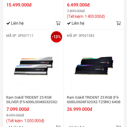
32GB (2x16GB) DDR5 6400 MHz
(2X32GB) DDR5 5600MHZ
15.499.000đ
6.499.000đ
7.899.000đ
(Tiết kiệm: 1.400.000đ)
Liên hệ
Liên hệ
MÃ SP: SP007111
MÃ SP: SP007383
-13%
Ram Gskill TRIDENT Z5 RGB
Ram Gskill TRIDENT Z5 RGB (F5-
SILIVER (F5-6000J3040G32GX2-
6000J3636F32GX2-TZ5RK) 64GB
TZ5RW) 64GB (2X32GB) DDR5
(2X32GB) DDR5 6000MHZ
7.099.000đ
26.999.000đ
6000MHZ
8.099.000đ
(Tiết kiệm: 1.000.000đ)