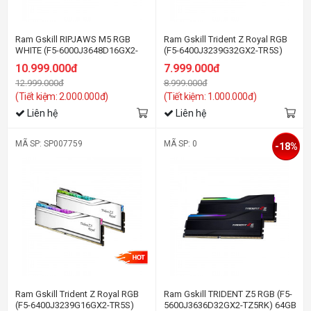
Ram Gskill RIPJAWS M5 RGB
Ram Gskill Trident Z Royal RGB
WHITE (F5-6000J3648D16GX2-
(F5-6400J3239G32GX2-TR5S)
RM5RW) 32GB (2x16GB) DDR5
64GB (2x32GB) DDR5 6400 MHz
10.999.000đ
7.999.000đ
6000MHz
12.999.000đ
8.999.000đ
(Tiết kiệm: 2.000.000đ)
(Tiết kiệm: 1.000.000đ)
Liên hệ
Liên hệ
MÃ SP: SP007759
MÃ SP: 0
-18%
Ram Gskill Trident Z Royal RGB
Ram Gskill TRIDENT Z5 RGB (F5-
(F5-6400J3239G16GX2-TR5S)
5600J3636D32GX2-TZ5RK) 64GB