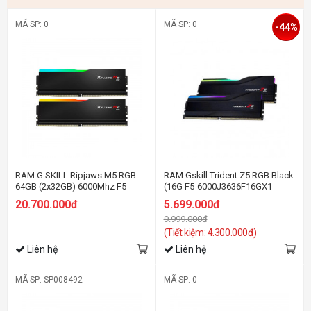
MÃ SP: 0
MÃ SP: 0
-44%
RAM G.SKILL Ripjaws M5 RGB
RAM Gskill Trident Z5 RGB Black
64GB (2x32GB) 6000Mhz F5-
(16G F5-6000J3636F16GX1-
6000J3040G32GX2-RM5RW
TZ5RK) 16GB (1x16GB) DDR5
20.700.000đ
5.699.000đ
6000MHz (Intel XMP / AMD
9.999.000đ
EXPO)
(Tiết kiệm: 4.300.000đ)
Liên hệ
Liên hệ
MÃ SP: SP008492
MÃ SP: 0