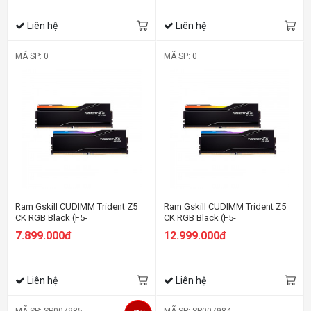
Liên hệ
Liên hệ
MÃ SP: 0
MÃ SP: 0
Ram Gskill CUDIMM Trident Z5
Ram Gskill CUDIMM Trident Z5
CK RGB Black (F5-
CK RGB Black (F5-
8200C4052G24GX2-TZ5CRK)
9600C4658H24GX2-TZ5CRK)
7.899.000đ
12.999.000đ
48GB (2x 24GB) DDR5 8200Mhz
48GB (2x 24GB) DDR5 9600Mhz
Liên hệ
Liên hệ