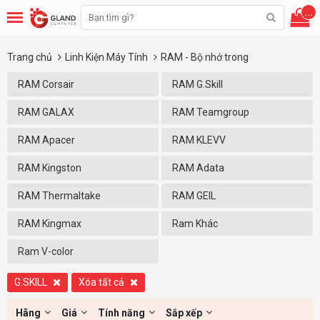
...
Trang chủ
Linh Kiện Máy Tính
RAM - Bộ nhớ trong
RAM Corsair
RAM G.Skill
RAM GALAX
RAM Teamgroup
RAM Apacer
RAM KLEVV
RAM Kingston
RAM Adata
RAM Thermaltake
RAM GEIL
RAM Kingmax
Ram Khác
Ram V-color
G.SKILL
Xóa tất cả
Hãng
Giá
Tính năng
Sắp xếp