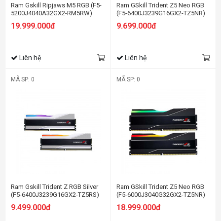
Ram Gskill Ripjaws M5 RGB (F5-
Ram GSkill Trident Z5 Neo RGB
5200J4040A32GX2-RM5RW)
(F5-6400J3239G16GX2-TZ5NR)
64GB (2x32GB) DDR5 5200MHz
32GB (2x16GB) DDR5 6400MHz
19.999.000đ
9.699.000đ
Liên hệ
Liên hệ
MÃ SP: 0
MÃ SP: 0
Ram Gskill Trident Z RGB Silver
Ram GSkill Trident Z5 Neo RGB
(F5-6400J3239G16GX2-TZ5RS)
(F5-6000J3040G32GX2-TZ5NR)
32GB (2x16GB) DDR5 6400MHz
64GB (2x32GB) DDR5 6000MHz
9.499.000đ
18.999.000đ