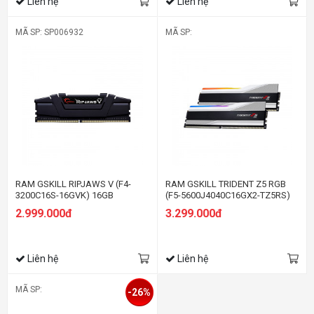
Liên hệ
Liên hệ
MÃ SP: SP006932
MÃ SP:
RAM GSKILL RIPJAWS V (F4-
RAM GSKILL TRIDENT Z5 RGB
3200C16S-16GVK) 16GB
(F5-5600J4040C16GX2-TZ5RS)
(1X16GB) DDR4 3200MHZ
32G (2X16B) DDR5 5600MHZ
2.999.000đ
3.299.000đ
Liên hệ
Liên hệ
MÃ SP:
-26%