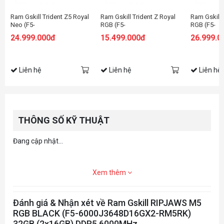
Ram Gskill Trident Z5 Royal
Ram Gskill Trident Z Royal
Ram Gskill
Neo (F5-
RGB (F5-
RGB (F5-
6000J2836G32GX2-TR5NS)
6400J3239G16GX2-TR5S)
6000J3636
24.999.000đ
15.499.000đ
26.999.0
64GB (2x32GB) DDR5
32GB (2x16GB) DDR5 6400
64GB (2X3
6000MHz (AMD EXPO)
MHz
6000MHZ
Liên hệ
Liên hệ
Liên hệ
THÔNG SỐ KỸ THUẬT
Đang cập nhật...
Xem thêm
Đánh giá & Nhận xét về Ram Gskill RIPJAWS M5
RGB BLACK (F5-6000J3648D16GX2-RM5RK)
32GB (2x16GB) DDR5 6000MHz