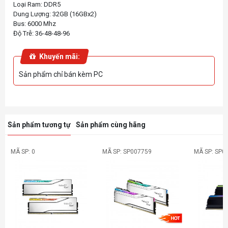
Loại Ram: DDR5
Dung Lượng: 32GB (16GBx2)
Bus: 6000 Mhz
Khuyến mãi:
Sản phẩm chỉ bán kèm PC
Sản phẩm tương tự
Sản phẩm cùng hãng
MÃ SP: 0
MÃ SP: SP007759
MÃ SP: SP0