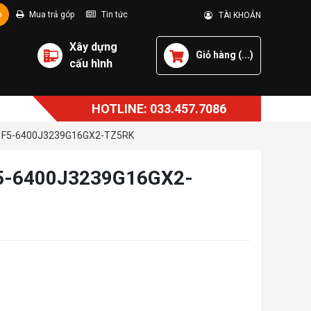
p
Mua trả góp
Tin tức
TÀI KHOẢN
Xây dựng
Giỏ hàng (
...
)
cấu hình
HOTLINE: 033.457.7086
2) F5-6400J3239G16GX2-TZ5RK
F5-6400J3239G16GX2-