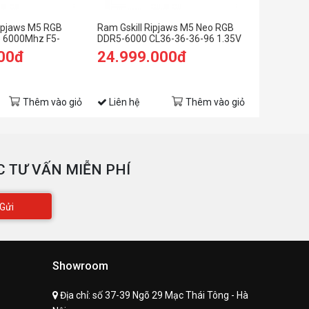
ipjaws M5 RGB
Ram Gskill Ripjaws M5 Neo RGB
RAM Gskill
 6000Mhz F5-
DDR5-6000 CL36-36-36-96 1.35V
(16G F5-6
2GX2-RM5RW
64GB (2x32GB) Intel XMP / AMD
TZ5RK) 16
00đ
24.999.000đ
5.699.
EXPO
6000MHz (
EXPO)
9.999.00
(Tiết kiệm: 
Thêm vào giỏ
Liên hệ
Thêm vào giỏ
Liên hệ
 TƯ VẤN MIỄN PHÍ
Gửi
Showroom
Địa chỉ:
số 37-39 Ngõ 29 Mạc Thái Tông - Hà