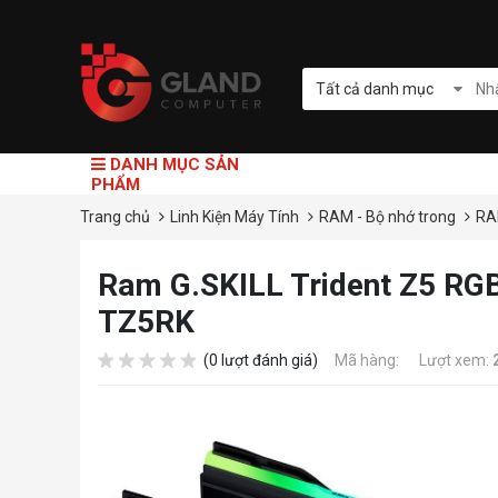
Tất cả danh mục
DANH MỤC SẢN
PHẨM
Trang chủ
Linh Kiện Máy Tính
RAM - Bộ nhớ trong
RA
Ram G.SKILL Trident Z5 R
TZ5RK
(0 lượt đánh giá)
Mã hàng:
Lượt xem: