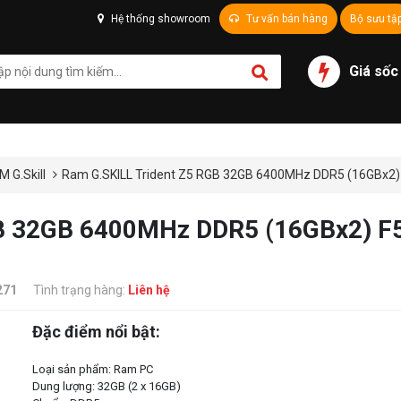
Hệ thống showroom
Tư vấn bán hàng
Bộ sưu tậ
Giá sốc
M G.Skill
Ram G.SKILL Trident Z5 RGB 32GB 6400MHz DDR5 (16GBx
GB 32GB 6400MHz DDR5 (16GBx2) 
271
Tình trạng hàng:
Liên hệ
Đặc điểm nổi bật:
Loại sản phẩm: Ram PC
Dung lượng: 32GB (2 x 16GB)