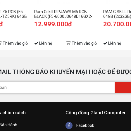
T Z5 RGB (F5-
Ram Gskill RIPJAWS M5 RGB
RAM G.SKILL R
-TZ5RK) 64GB
BLACK (F5-6000J3648D16GX2-
64GB (2x32GB)
000MHZ
RM5RK) 32GB (2x16GB) DDR5
6000J3040G3
đ
12.999.000đ
20.700.0
6000MHz
Thêm vào giỏ
Liên hệ
Thêm vào giỏ
Liên hệ
AIL THÔNG BÁO KHUYẾN MẠI HOẶC ĐỂ ĐƯỢC
& chính sách
Cộng đồng Gland Computer
 Bảo Hành
Facebook