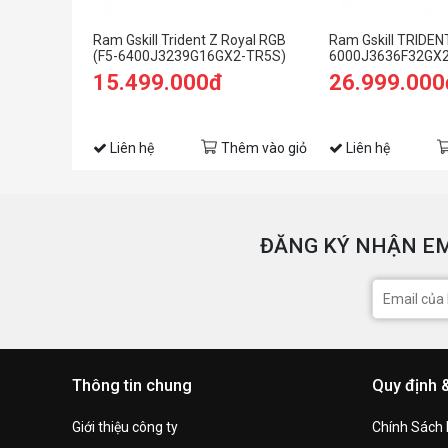
Ram Gskill Trident Z Royal RGB
Ram Gskill TRIDEN
(F5-6400J3239G16GX2-TR5S)
6000J3636F32GX2
32GB (2x16GB) DDR5 6400 MHz
(2X32GB) DDR5 6
15.499.000đ
26.999.000
Liên hệ
Thêm vào giỏ
Liên hệ
ĐĂNG KÝ NHẬN EM
Thông tin chung
Quy định 
Giới thiệu công ty
Chính Sách