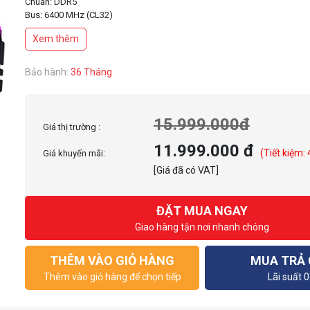
Chuẩn: DDR5
Bus: 6400 MHz (CL32)
Điện áp: 1.1 - 1.4v
Xem thêm
Bảo hành:
36 Tháng
15.999.000đ
Giá thị trường :
11.999.000 đ
(Tiết kiệm:
Giá khuyến mãi:
[Giá đã có VAT]
ĐẶT MUA NGAY
Giao hàng tận nơi nhanh chóng
THÊM VÀO GIỎ HÀNG
MUA TRẢ
Thêm vào giỏ hàng để chọn tiếp
Lãi suất 