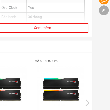
OverClock
Yes
Bảo hành
36 tháng
Xem thêm
MÃ SP: SP008492
MÃ SP: 0