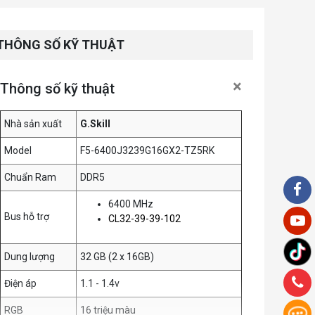
THÔNG SỐ KỸ THUẬT
×
Thông số kỹ thuật
Nhà sản xuất
G.Skill
Model
F5-6400J3239G16GX2-TZ5RK
Chuẩn Ram
DDR5
6400 MHz
Bus hỗ trợ
CL32-39-39-102
Dung lượng
32 GB (2 x 16GB)
Điện áp
1.1 - 1.4v
RGB
16 triệu màu