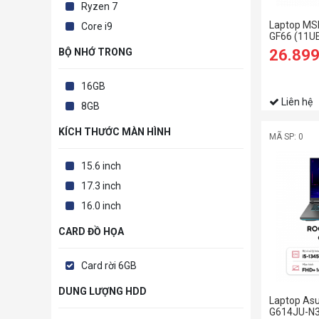
Ryzen 7
Laptop MS
Core i9
GF66 (11UE
16GB RAM
26.89
BỘ NHỚ TRONG
SSD/RTX30
144Hz/Win
16GB
Liên hệ
8GB
KÍCH THƯỚC MÀN HÌNH
MÃ SP: 0
15.6 inch
17.3 inch
16.0 inch
CARD ĐỒ HỌA
Card rời 6GB
DUNG LƯỢNG HDD
Laptop Asu
G614JU-N3