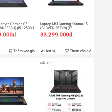
gabyte Gaming G5
Laptop MSI Gaming Katana 15
VN333SH) (i5 12500H
(B13VEK-252VN) (i7
/512GB
13620H/8GB/512GB
9.000đ
33.299.000đ
50 6G/15.6 inch FHD
SSD/RTX4050 6GB/15.6FHD
n 11/Đen)
144Hz/Win11/Đen/Balo
Essential)
Thêm vào giỏ
Liên hệ
Thêm vào giỏ
MÃ SP: 0