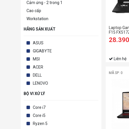
Cảm ứng - 2 trong 1
Cao cấp
Workstation
Laptop Ga
HÃNG SẢN XUẤT
F15 FX51
28.39
ASUS
GIGABYTE
Liên hệ
MSI
ACER
MÃ SP: 0
DELL
LENOVO
BỘ VI XỬ LÝ
Core i7
Core i5
Ryzen 5