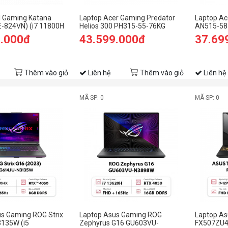
I Gaming Katana
Laptop Acer Gaming Predator
Laptop Ac
-824VN) (i7 11800H
Helios 300 PH315-55-76KG
AN515-58
/512GB
(NH.QGPSV.001) (i7
(NH.QHYSV
9.000đ
43.599.000đ
37.69
60 6G/15.6 inch FHD
12700H/16GB RAM/512GB
12900H/1
11/Đen)
SSD/RTX3060 6G/15.6 inch QHD
SSD/RTX30
165Hz/Win 11/Đen) (2022)
165Hz/Wi
Thêm vào giỏ
Liên hệ
Thêm vào giỏ
Liên hệ
MÃ SP: 0
MÃ SP: 0
s Gaming ROG Strix
Laptop Asus Gaming ROG
Laptop As
135W (i5
Zephyrus G16 GU603VU-
FX507ZU4