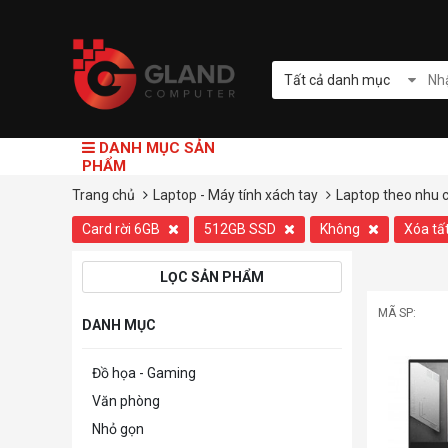
Tất cả danh mục
DANH MỤC SẢN
PHẨM
Trang chủ
Laptop - Máy tính xách tay
Laptop theo nhu 
Card rời 6GB
512GB SSD
Không
Xóa tấ
LỌC SẢN PHẨM
MÃ SP:
DANH MỤC
Đồ họa - Gaming
Văn phòng
Nhỏ gọn