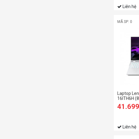
Liên hệ
MÃ SP: 0
Laptop Len
16ITH6H (
11800H/1
41.69
SSD/16 W
165hz/RT
6GB/Win/T
Liên hệ