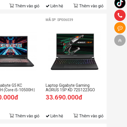
Thêm vào giỏ
Liên hệ
Thêm vào giỏ
MÃ SP: SP006039
gabyte G5 KC
Laptop Gigabyte Gaming
 (Core i5-10500H |
AORUS 15P KD 72S1223GO
2GB | RTX 3060 6GB |
(Core i7 11800H/ 16Gb/ 512Gb
0.000đ
33.690.000đ
FHD | Win 10 | Đen)
SSD/ 15.6" FHD - 240Hz/RTX
3060 6Gb/ Win11/Black/Balo)
Thêm vào giỏ
Liên hệ
Thêm vào giỏ