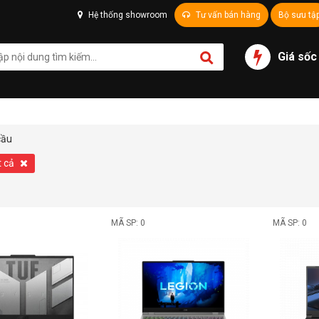
Hệ thống showroom
Tư vấn bán hàng
Bộ sưu tậ
Giá sốc
cầu
t cả
MÃ SP: 0
MÃ SP: 0