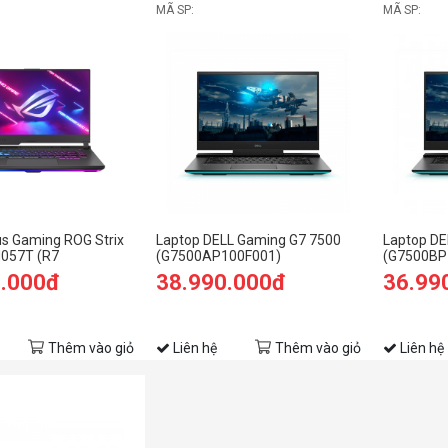
MÃ SP:
MÃ SP:
s Gaming ROG Strix
Laptop DELL Gaming G7 7500
Laptop DE
057T (R7
(G7500AP100F001)
(G7500BP
GB RAM/512GB
9.000đ
38.990.000đ
36.99
FHD 144hz/RTX3060
0/Xám)
Thêm vào giỏ
Liên hệ
Thêm vào giỏ
Liên hệ