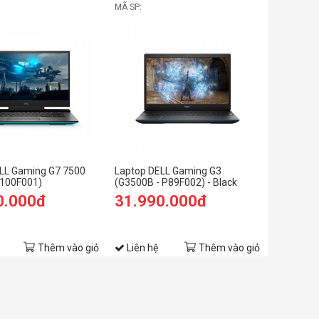
MÃ SP:
LL Gaming G7 7500
Laptop DELL Gaming G3
100F001)
(G3500B - P89F002) - Black
0.000đ
31.990.000đ
Thêm vào giỏ
Liên hệ
Thêm vào giỏ