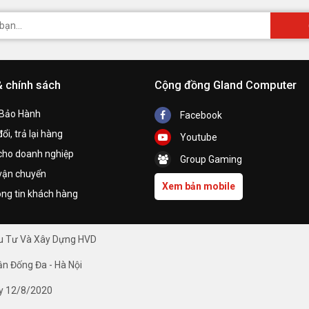
& chính sách
Cộng đồng Gland Computer
 Bảo Hành
Facebook
ổi, trả lại hàng
Youtube
cho doanh nghiệp
Group Gaming
vận chuyển
Xem bản mobile
ng tin khách hàng
ầu Tư Và Xây Dựng HVD
ận Đống Đa - Hà Nội
y 12/8/2020