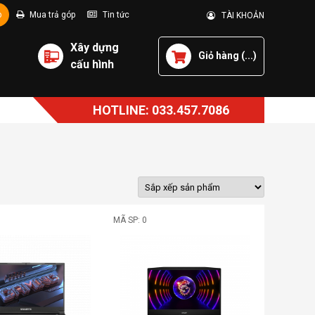
p
Mua trả góp
Tin tức
TÀI KHOẢN
Xây dựng
Giỏ hàng (
...
)
cấu hình
HOTLINE: 033.457.7086
MÃ SP: 0