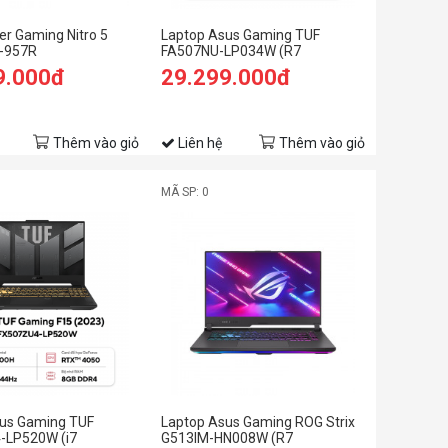
er Gaming Nitro 5
Laptop Asus Gaming TUF
-957R
FA507NU-LP034W (R7
.006) (i9
7735HS/8GB RAM/512GB
9.000đ
29.299.000đ
6GB Ram/512GB
SSD/15.6 FHD 144hz/RTX 4050
60 6G/15.6 inch FHD
6GB/Win11/Xám)
n 11/Đen)
Thêm vào giỏ
Liên hệ
Thêm vào giỏ
MÃ SP: 0
us Gaming TUF
Laptop Asus Gaming ROG Strix
-LP520W (i7
G513IM-HN008W (R7