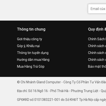
Thông tin chung
Quy định 
Giới thiệu công ty
Chính Sách
Góp ý, Khiếu nại
Chính sách đ
Thông tin tuyển dụng
Chính sách 
Hướng dẫn mua Hàng
Chính sách 
Mua Hàng Trả Góp
Bảo mật thô
© Chi Nhánh Gland Computer - Công Ty Cổ Phần Tư Vấn Đ
Địa chỉ: Số 16 Ngõ 16 - Phố Thái Hà - Phường Trung Liệt - Qu
GPĐKKD số 0101383221-001 do Sở KHĐT Tp.Hà Nội cấp ngà