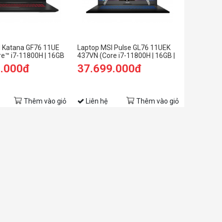
I Katana GF76 11UE
Laptop MSI Pulse GL76 11UEK
e™ i7-11800H | 16GB
437VN (Core i7-11800H | 16GB |
TX 3060 6GB | 17.3
512GB SSD | RTX 3060 6GB |
0.000đ
37.699.000đ
Win 11 | Đen)
17.3 inch FHD | Win 10 | Xám)
Thêm vào giỏ
Liên hệ
Thêm vào giỏ