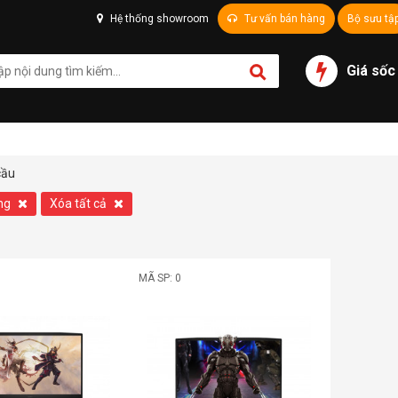
Hệ thống showroom
Tư vấn bán hàng
Bộ sưu tậ
Giá sốc
cầu
ng
Xóa tất cả
MÃ SP: 0