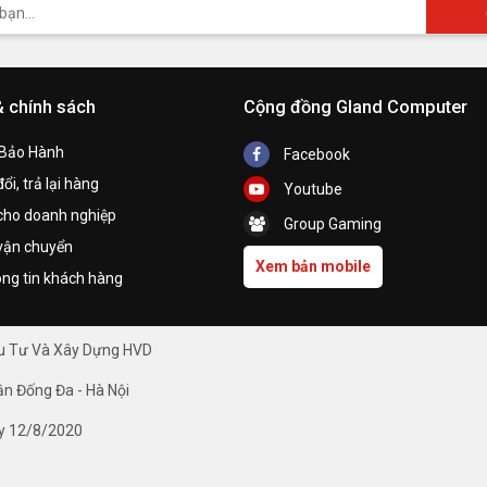
& chính sách
Cộng đồng Gland Computer
 Bảo Hành
Facebook
ổi, trả lại hàng
Youtube
cho doanh nghiệp
Group Gaming
vận chuyển
Xem bản mobile
ng tin khách hàng
ầu Tư Và Xây Dựng HVD
ận Đống Đa - Hà Nội
y 12/8/2020