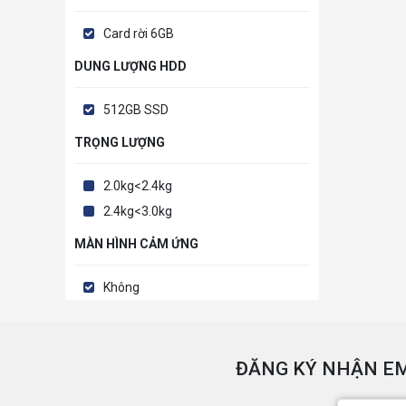
Card rời 6GB
DUNG LƯỢNG HDD
512GB SSD
TRỌNG LƯỢNG
2.0kg<2.4kg
2.4kg<3.0kg
MÀN HÌNH CẢM ỨNG
Không
ĐĂNG KÝ NHẬN EM