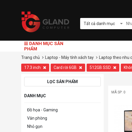
Tất cả danh mục
DANH MỤC SẢN
PHẨM
Trang chủ
Laptop - Máy tính xách tay
Laptop theo nhu 
17.3 inch
Card rời 6GB
512GB SSD
Khô
LỌC SẢN PHẨM
MÃ SP: 0
DANH MỤC
Đồ họa - Gaming
Văn phòng
Nhỏ gọn