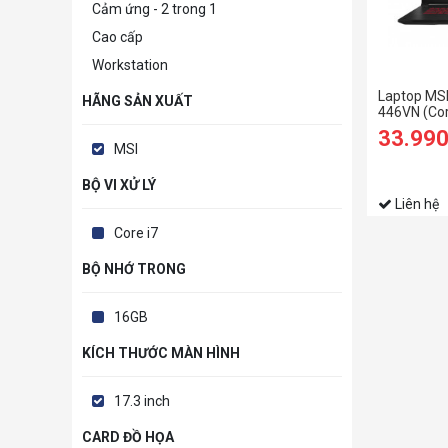
Cảm ứng - 2 trong 1
Cao cấp
Workstation
Laptop MS
HÃNG SẢN XUẤT
446VN (Cor
| 512GB | R
33.99
inch FHD | 
MSI
BỘ VI XỬ LÝ
Liên hệ
Core i7
BỘ NHỚ TRONG
16GB
KÍCH THƯỚC MÀN HÌNH
17.3 inch
CARD ĐỒ HỌA