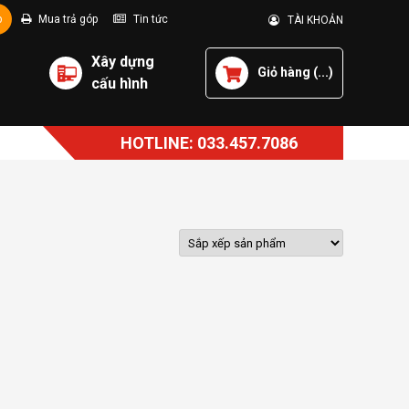
p
Mua trả góp
Tin tức
TÀI KHOẢN
Xây dựng
Giỏ hàng (
...
)
cấu hình
HOTLINE: 033.457.7086