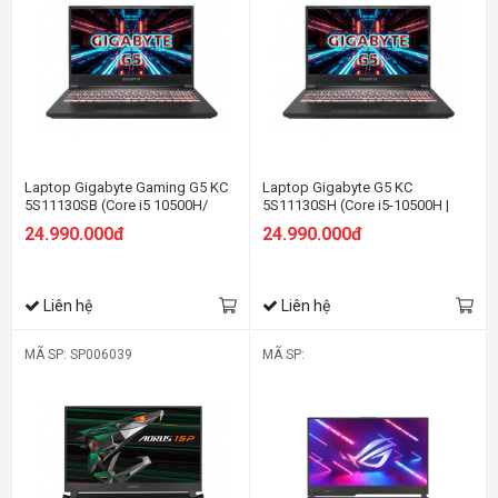
Laptop Gigabyte Gaming G5 KC
Laptop Gigabyte G5 KC
5S11130SB (Core i5 10500H/
5S11130SH (Core i5-10500H |
16Gb/ 512Gb SSD/ 15.6" FHD -
16GB | 512GB | RTX 3060 6GB |
24.990.000đ
24.990.000đ
144Hz/RTX 3060 6Gb/
15.6 inch FHD | Win 10 | Đen)
Win11/Black/Balo)
Liên hệ
Liên hệ
MÃ SP: SP006039
MÃ SP: