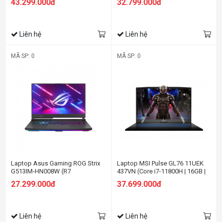
43.299.000đ
32.799.000đ
RAM/512GB SSD/16 WUXGA
SSD/15.6 FHD 144hz/RTX 4050
165hz/RTX 4050
6GB/Win11/Xám)
6GGB/Win11/Xám)
Liên hệ
Liên hệ
MÃ SP: 0
MÃ SP: 0
Laptop Asus Gaming ROG Strix
Laptop MSI Pulse GL76 11UEK
G513IM-HN008W (R7
437VN (Core i7-11800H | 16GB |
4800H/16GB RAM/512GB
512GB SSD | RTX 3060 6GB | 17.3
27.299.000đ
37.699.000đ
SSD/15.6 FHD 144hz/RTX 3060
inch FHD | Win 10 | Xám)
6GB/Win11/Xám)
Liên hệ
Liên hệ