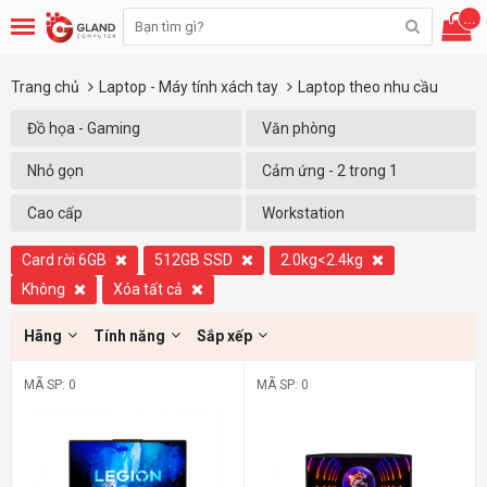
...
Trang chủ
Laptop - Máy tính xách tay
Laptop theo nhu cầu
Đồ họa - Gaming
Văn phòng
Nhỏ gọn
Cảm ứng - 2 trong 1
Cao cấp
Workstation
Card rời 6GB
512GB SSD
2.0kg<2.4kg
Không
Xóa tất cả
Hãng
Tính năng
Sắp xếp
MÃ SP: 0
MÃ SP: 0