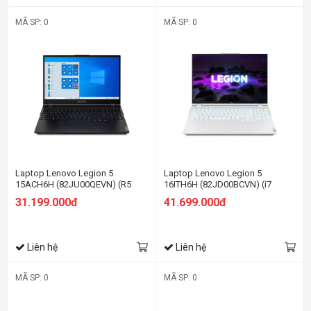
MÃ SP: 0
MÃ SP: 0
Laptop Lenovo Legion 5
Laptop Lenovo Legion 5
15ACH6H (82JU00QEVN) (R5
16ITH6H (82JD00BCVN) (i7
5600H/8GB RAM/512GB
11800H/16GB RAM/512GB
31.199.000đ
41.699.000đ
SSD/15.6 FHD 165hz/RTX 3060
SSD/16 WQXGA 165hz/RTX3060
6G/Win11/Xanh)
6GB/Win/Trắng)
Liên hệ
Liên hệ
MÃ SP: 0
MÃ SP: 0