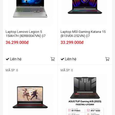
Laptop Lenovo Legion 5
Laptop MSI Gaming Katana 15
15IAH7H (82RB0047VN) (i7
(B13VEK-252VN) (i7
12700H/16GB RAM/512GB
13620H/8GB/512GB
36.299.000đ
33.299.000đ
SSD/15.6 QHD 165hz/RTX 3060
SSD/RTX4050 6GB/15.6FHD
6G/Win11/Xám)
144Hz/Win11/Đen/Balo
Essential)
Liên hệ
Liên hệ
MÃ SP: 0
MÃ SP: 0