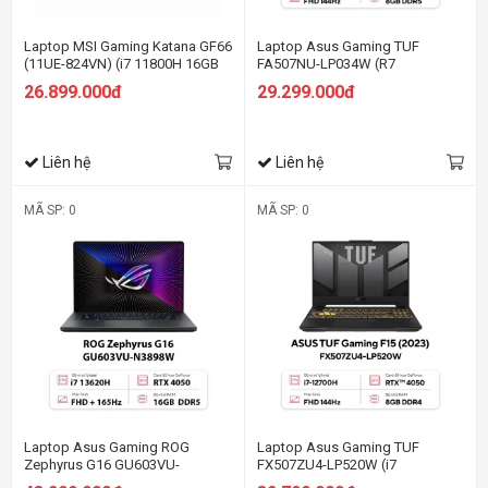
Laptop MSI Gaming Katana GF66
Laptop Asus Gaming TUF
(11UE-824VN) (i7 11800H 16GB
FA507NU-LP034W (R7
RAM/512GB SSD/RTX3060
7735HS/8GB RAM/512GB
26.899.000đ
29.299.000đ
6G/15.6 inch FHD 144Hz/Win11/
SSD/15.6 FHD 144hz/RTX 4050
Đen)
6GB/Win11/Xám)
Liên hệ
Liên hệ
MÃ SP: 0
MÃ SP: 0
Laptop Asus Gaming ROG
Laptop Asus Gaming TUF
Zephyrus G16 GU603VU-
FX507ZU4-LP520W (i7
N3898W (i7 13620H/16GB
12700H/8GB RAM/512GB