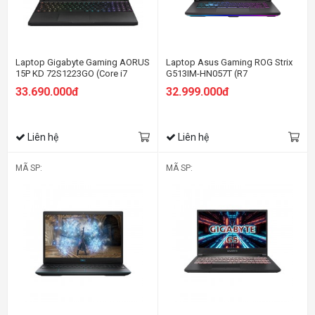
Laptop Gigabyte Gaming AORUS
Laptop Asus Gaming ROG Strix
15P KD 72S1223GO (Core i7
G513IM-HN057T (R7
11800H/ 16Gb/ 512Gb SSD/
4800H/16GB RAM/512GB
33.690.000đ
32.999.000đ
15.6" FHD - 240Hz/RTX 3060
SSD/15.6 FHD 144hz/RTX3060
6Gb/ Win11/Black/Balo)
6GB/Win10/Xám)
Liên hệ
Liên hệ
MÃ SP:
MÃ SP: